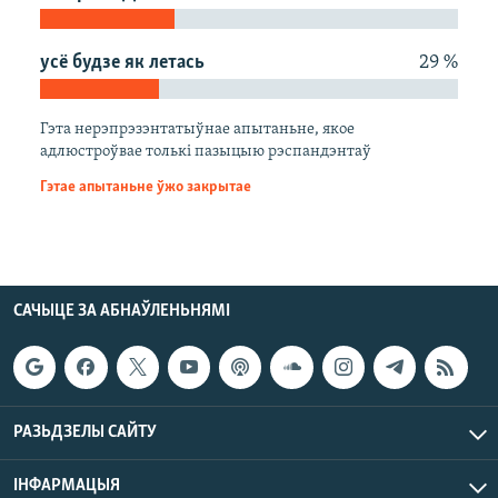
КУЛЬТУРА
МОВА
КАЛЯНДАР
НА ХВАЛЯХ СВАБОДЫ
усё будзе як летась
29 %
Гэта нерэпрэзэнтатыўнае апытаньне, якое
адлюстроўвае толькі пазыцыю рэспандэнтаў
Гэтае апытаньне ўжо закрытае
САЧЫЦЕ ЗА АБНАЎЛЕНЬНЯМІ
РАЗЬДЗЕЛЫ САЙТУ
ІНФАРМАЦЫЯ