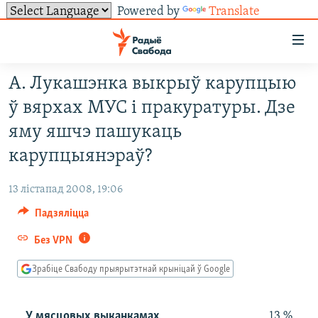
Powered by
Translate
Лінкі
ўнівэрсальнага
доступу
А. Лукашэнка выкрыў карупцыю
НАВІНЫ
Перайсьці
ў вярхах МУС і пракуратуры. Дзе
да
ТОЛЬКІ НА СВАБОДЗЕ
УСЕ НАВІНЫ
яму яшчэ пашукаць
галоўнага
СУВЯЗЬ
ВІДЭА І ФОТА
ТЭСТЫ
зьместу
карупцыянэраў?
Перайсьці
ПАДПІСАЦЦА
ЛЮДЗІ
БЛОГІ
АБЫСЬЦІ БЛЯКАВАНЬНЕ
да
13 лістапад 2008, 19:06
ПАЛІТЫКА
ГІСТОРЫЯ НА СВАБОДЗЕ
ПАДЗЯЛІЦЦА ІНФАРМАЦЫЯЙ
RSS
галоўнай
САЧЫЦЕ ЗА АБНАЎЛЕНЬНЯМІ
Падзяліцца
навігацыі
ЭКАНОМІКА
ПАДКАСТЫ
ПАДКАСТЫ
Перайсьці
Без VPN
ВАЙНА
КНІГІ
FACEBOOK
да
Зрабіце Свабоду прыярытэтнай крыніцай ў Google
БЕЛАРУСЫ НА ВАЙНЕ
АЎДЫЁКНІГІ
TWITTER
пошуку
ПАЛІТВЯЗЬНІ
PREMIUM
Усе сайты РС/РСЭ
У мясцовых выканкамах
13 %