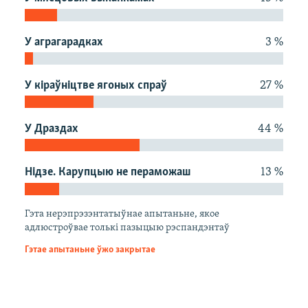
КУЛЬТУРА
МОВА
КАЛЯНДАР
НА ХВАЛЯХ СВАБОДЫ
У аграгарадках
3 %
У кіраўніцтве ягоных спраў
27 %
У Драздах
44 %
Нідзе. Карупцыю не пераможаш
13 %
Гэта нерэпрэзэнтатыўнае апытаньне, якое
адлюстроўвае толькі пазыцыю рэспандэнтаў
Гэтае апытаньне ўжо закрытае