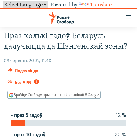
Powered by
Translate
Лінкі
ўнівэрсальнага
доступу
Праз колькі гадоў Беларусь
НАВІНЫ
Перайсьці
далучыцца да Шэнгенскай зоны?
да
ТОЛЬКІ НА СВАБОДЗЕ
УСЕ НАВІНЫ
галоўнага
09 чэрвень 2007, 11:48
СУВЯЗЬ
ВІДЭА І ФОТА
ТЭСТЫ
зьместу
Падзяліцца
Перайсьці
ПАДПІСАЦЦА
ЛЮДЗІ
БЛОГІ
АБЫСЬЦІ БЛЯКАВАНЬНЕ
да
Без VPN
ПАЛІТЫКА
ГІСТОРЫЯ НА СВАБОДЗЕ
ПАДЗЯЛІЦЦА ІНФАРМАЦЫЯЙ
RSS
галоўнай
САЧЫЦЕ ЗА АБНАЎЛЕНЬНЯМІ
навігацыі
ЭКАНОМІКА
ПАДКАСТЫ
ПАДКАСТЫ
Зрабіце Свабоду прыярытэтнай крыніцай ў Google
Перайсьці
ВАЙНА
КНІГІ
FACEBOOK
да
- праз 5 гадоў
12 %
БЕЛАРУСЫ НА ВАЙНЕ
АЎДЫЁКНІГІ
TWITTER
пошуку
ПАЛІТВЯЗЬНІ
PREMIUM
Усе сайты РС/РСЭ
- праз 10 гадоў
20 %