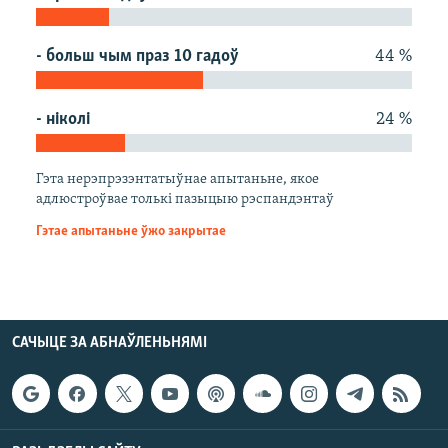
КУЛЬТУРА
МОВА
КАЛЯНДАР
НА ХВАЛЯХ СВАБОДЫ
- больш чым праз 10 гадоў
44 %
- ніколі
24 %
Гэта нерэпрэзэнтатыўнае апытаньне, якое
адлюстроўвае толькі пазыцыю рэспандэнтаў
Гэтае апытаньне ўжо закрытае
САЧЫЦЕ ЗА АБНАЎЛЕНЬНЯМІ