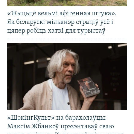
«Жыцьцё вельмі афігенная штука».
Як беларускі мільянэр страціў усё і
цяпер робіць хаткі для турыстаў
«ШокінгКульт» на барахолаўцы:
Максім Жбанкоў прэзэнтаваў сваю