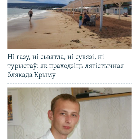
Ні газу, ні сьвятла, ні сувязі, ні
турыстаў: як праходзіць лягістычная
блякада Крыму