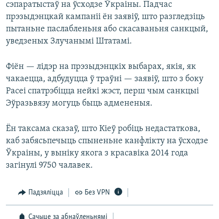
сэпаратыстаў на ўсходзе Ўкраіны. Падчас
прэзыдэнцкай кампаніі ён заявіў, што разгледзіць
пытаньне паслабленьня або скасаваньня санкцый,
уведзеных Злучанымі Штатамі.
Фіён — лідэр на прэзыдэнцкіх выбарах, якія, як
чакаецца, адбудуцца ў траўні — заявіў, што з боку
Расеі спатрэбіцца нейкі жэст, перш чым санкцыі
Эўразьвязу могуць быць адмененыя.
Ён таксама сказаў, што Кіеў робіць недастаткова,
каб забясьпечыць спыненьне канфлікту на ўсходзе
Ўкраіны, у выніку якога з красавіка 2014 года
загінулі 9750 чалавек.
Падзяліцца
Без VPN
Сачыце за абнаўленьнямі