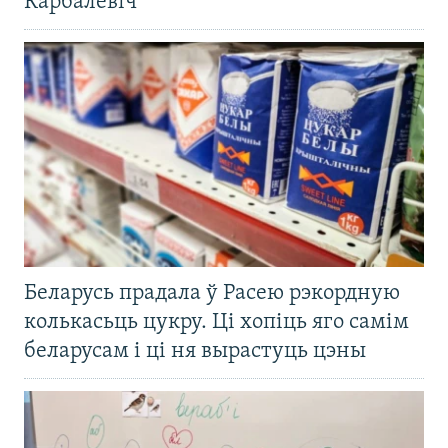
Карбалевіч
Беларусь прадала ў Расею рэкордную
колькасьць цукру. Ці хопіць яго самім
беларусам і ці ня вырастуць цэны