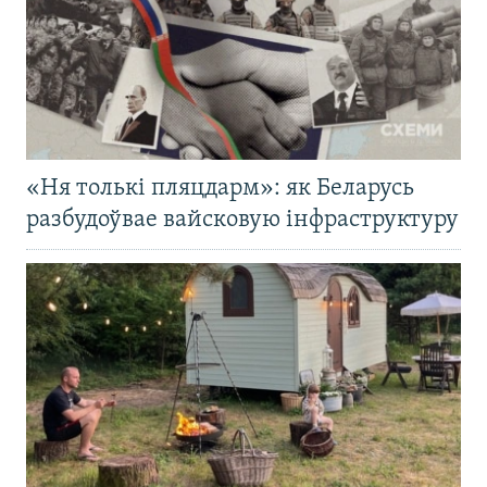
«Ня толькі пляцдарм»: як Беларусь
разбудоўвае вайсковую інфраструктуру