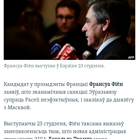
КУЛЬТУРА
МОВА
КАЛЯНДАР
НА ХВАЛЯХ СВАБОДЫ
Франсуа Фіён выступае ў Бэрліне 23 студзеня.
Кандыдат у прэзыдэнты Францыі
Франсуа Фіён
заявіў, што эканамічныя санкцыі Эўразьвязу
супраць Расеіі неэфэктыўныя, і заклікаў да дыялёгу
з Масквой.
Выступаючы 23 студзеня, Фіён таксама выказаў
занепакоенасьць тым, што новая адміністрацыя