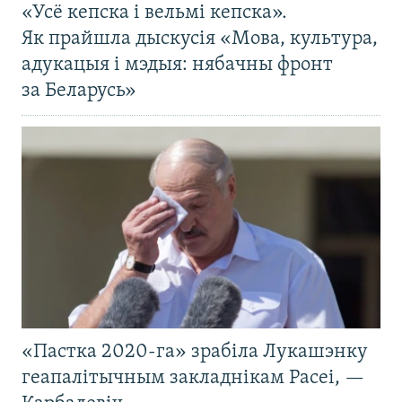
«Усё кепска і вельмі кепска».
Як прайшла дыскусія «Мова, культура,
адукацыя і мэдыя: нябачны фронт
за Беларусь»
«Пастка 2020-га» зрабіла Лукашэнку
геапалітычным закладнікам Расеі, —