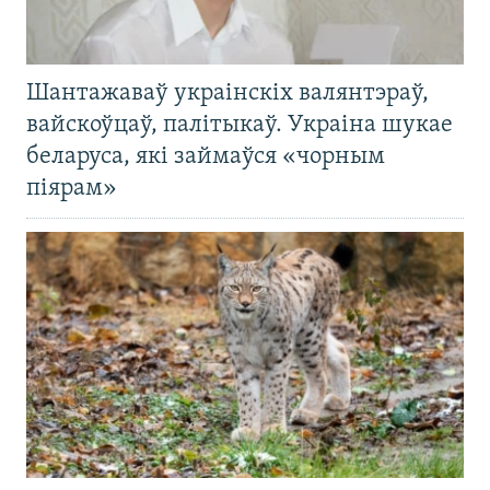
Шантажаваў украінскіх валянтэраў,
вайскоўцаў, палітыкаў. Украіна шукае
беларуса, які займаўся «чорным
піярам»