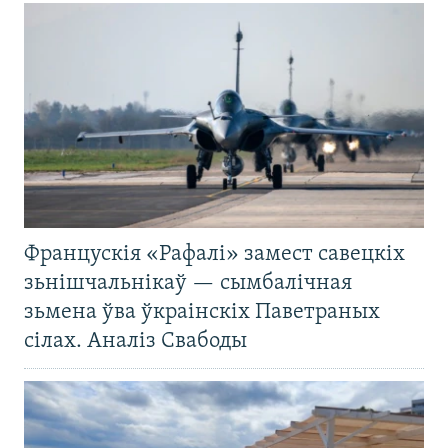
Францускія «Рафалі» замест савецкіх
зьнішчальнікаў — сымбалічная
зьмена ўва ўкраінскіх Паветраных
сілах. Аналіз Свабоды