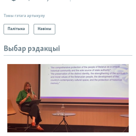
Тэмы гэтага артыкулу
Палітыка
Навіны
Выбар рэдакцыі