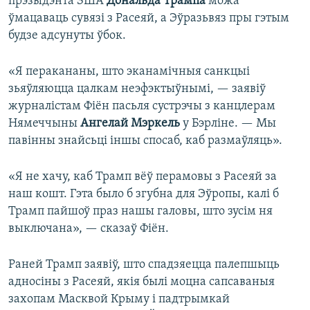
прэзыдэнта ЗША
Дональда Трампа
можа
ўмацаваць сувязі з Расеяй, а Эўразьвяз пры гэтым
будзе адсунуты ўбок.
«Я перакананы, што эканамічныя санкцыі
зьяўляюцца цалкам неэфэктыўнымі, — заявіў
журналістам Фіён пасьля сустрэчы з канцлерам
Нямеччыны
Ангелай Мэркель
у Бэрліне. — Мы
павінны знайсьці іншы спосаб, каб размаўляць».
«Я не хачу, каб Трамп вёў перамовы з Расеяй за
наш кошт. Гэта было б згубна для Эўропы, калі б
Трамп пайшоў праз нашы галовы, што зусім ня
выключана», — сказаў Фіён.
Раней Трамп заявіў, што спадзяецца палепшыць
адносіны з Расеяй, якія былі моцна сапсаваныя
захопам Масквой Крыму і падтрымкай