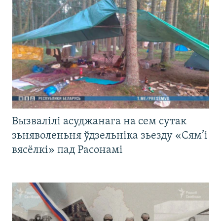
Вызвалілі асуджанага на сем сутак
зьняволеньня ўдзельніка зьезду «Сям’і
вясёлкі» пад Расонамі