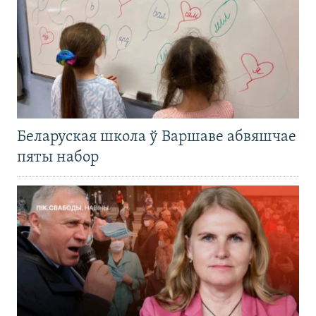
Беларуская школа ў Варшаве абвяшчае
пяты набор