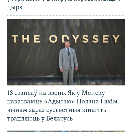
цырк
13 сэансаў на дзень. Як у Менску
паказваюць «Адысэю» Нолана і якім
чынам зараз сусьветныя кінагіты
трапляюць у Беларусь