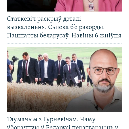
Статкевіч раскрыў дэталі
вызваленьня. Сьпёка б’е рэкорды.
Пашпарты беларусаў. Навіны 6 жніўня
Тлумачым з Гурневічам. Чаму
ўборачную ў Беларусі ператвараюць у