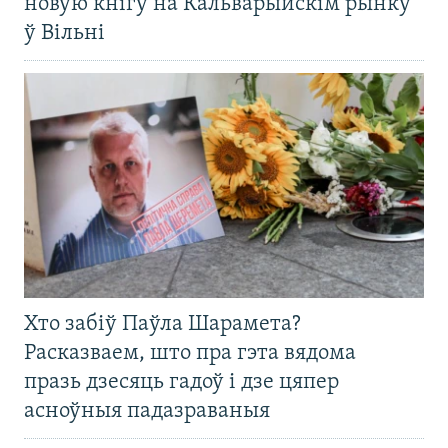
новую кнігу на Кальварыйскім рынку
ў Вільні
Хто забіў Паўла Шарамета?
Расказваем, што пра гэта вядома
празь дзесяць гадоў і дзе цяпер
асноўныя падазраваныя