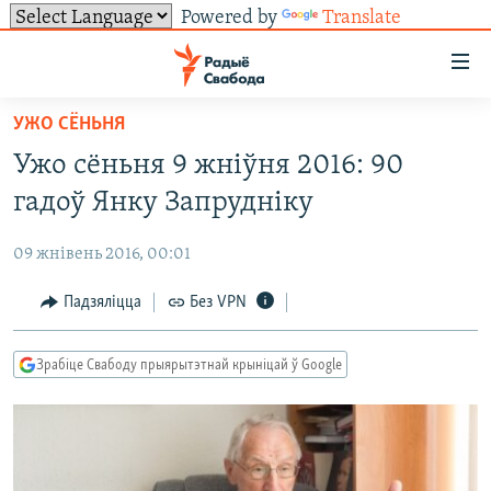
Powered by
Translate
Лінкі
ўнівэрсальнага
доступу
УЖО СЁНЬНЯ
НАВІНЫ
Перайсьці
Ужо сёньня 9 жніўня 2016: 90
да
ТОЛЬКІ НА СВАБОДЗЕ
УСЕ НАВІНЫ
гадоў Янку Запрудніку
галоўнага
СУВЯЗЬ
ВІДЭА І ФОТА
ТЭСТЫ
зьместу
09 жнівень 2016, 00:01
Перайсьці
ПАДПІСАЦЦА
ЛЮДЗІ
БЛОГІ
АБЫСЬЦІ БЛЯКАВАНЬНЕ
да
Падзяліцца
Без VPN
ПАЛІТЫКА
ГІСТОРЫЯ НА СВАБОДЗЕ
ПАДЗЯЛІЦЦА ІНФАРМАЦЫЯЙ
RSS
галоўнай
САЧЫЦЕ ЗА АБНАЎЛЕНЬНЯМІ
навігацыі
ЭКАНОМІКА
ПАДКАСТЫ
ПАДКАСТЫ
Зрабіце Свабоду прыярытэтнай крыніцай ў Google
Перайсьці
ВАЙНА
КНІГІ
FACEBOOK
да
БЕЛАРУСЫ НА ВАЙНЕ
АЎДЫЁКНІГІ
TWITTER
пошуку
ПАЛІТВЯЗЬНІ
PREMIUM
Усе сайты РС/РСЭ