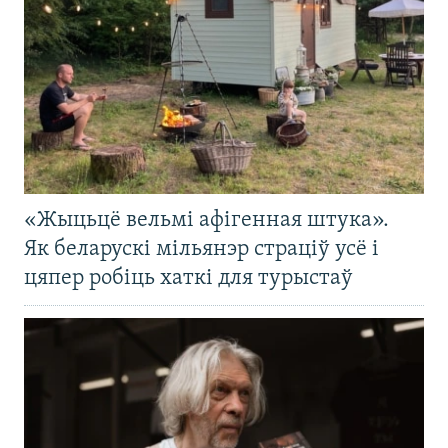
«Жыцьцё вельмі афігенная штука».
Як беларускі мільянэр страціў усё і
цяпер робіць хаткі для турыстаў