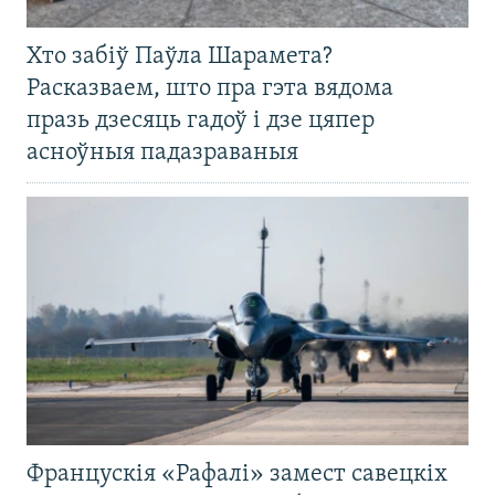
Хто забіў Паўла Шарамета?
Расказваем, што пра гэта вядома
празь дзесяць гадоў і дзе цяпер
асноўныя падазраваныя
Францускія «Рафалі» замест савецкіх