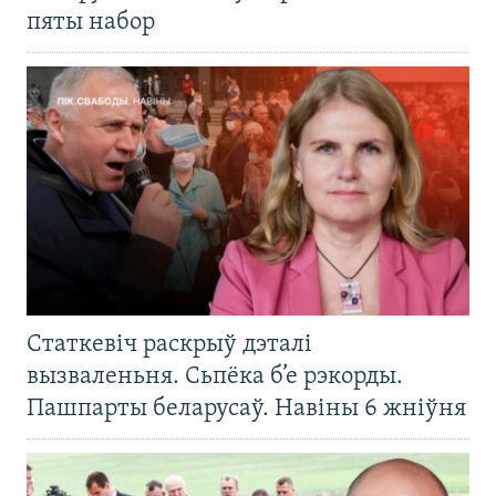
пяты набор
Статкевіч раскрыў дэталі
вызваленьня. Сьпёка б’е рэкорды.
Пашпарты беларусаў. Навіны 6 жніўня