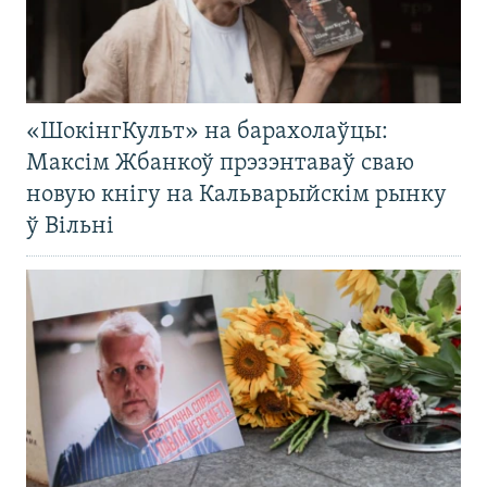
«ШокінгКульт» на барахолаўцы:
Максім Жбанкоў прэзэнтаваў сваю
новую кнігу на Кальварыйскім рынку
ў Вільні