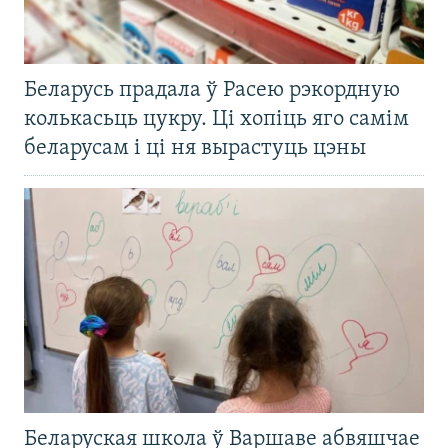
Беларусь прадала ў Расею рэкордную
колькасьць цукру. Ці хопіць яго самім
беларусам і ці ня вырастуць цэны
Беларуская школа ў Варшаве абвяшчае