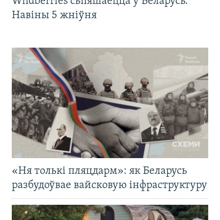
Wildberries сьпяшаецца ў Беларусь.
Навіны 5 жніўня
«Ня толькі пляцдарм»: як Беларусь
разбудоўвае вайсковую інфраструктуру