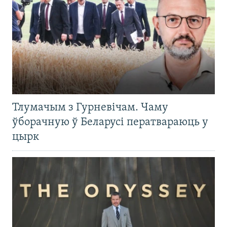
Тлумачым з Гурневічам. Чаму
ўборачную ў Беларусі ператвараюць у
цырк