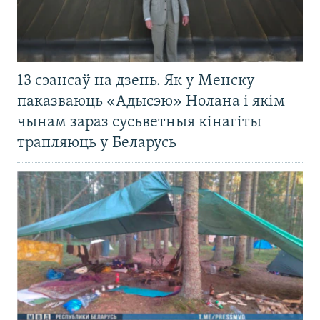
13 сэансаў на дзень. Як у Менску
паказваюць «Адысэю» Нолана і якім
чынам зараз сусьветныя кінагіты
трапляюць у Беларусь