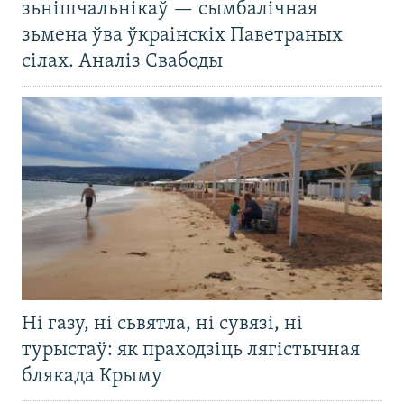
зьнішчальнікаў — сымбалічная
зьмена ўва ўкраінскіх Паветраных
сілах. Аналіз Свабоды
Ні газу, ні сьвятла, ні сувязі, ні
турыстаў: як праходзіць лягістычная
блякада Крыму