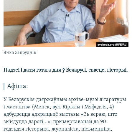
КУЛЬТУРА
МОВА
КАЛЯНДАР
НА ХВАЛЯХ СВАБОДЫ
Янка Запруднік
Падзеі і даты гэтага дня ў Беларусі, сьвеце, гісторыі.
Афіша:
У Беларускім дзяржаўным архіве-музэі літаратуры
і мастацтва (Менск, вул. Кірылы і Мяфодзія, 4)
адбудзецца адкрыцьцё выставы «Зь вераю, што
зыйдуцца дарогі...», прымеркаванай да 90-
годзьдзя гісторыка, журналіста, пісьменніка,