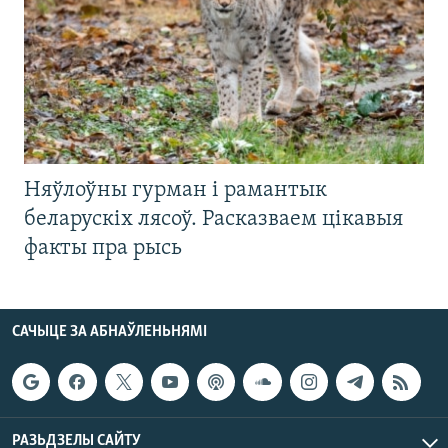
Няўлоўны гурман і рамантык
беларускіх лясоў. Расказваем цікавыя
факты пра рысь
САЧЫЦЕ ЗА АБНАЎЛЕНЬНЯМІ
РАЗЬДЗЕЛЫ САЙТУ