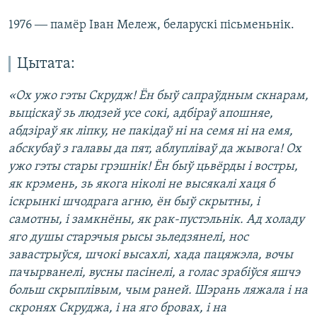
1976 ― памёр Іван Мележ, беларускі пісьменьнік.
Цытата:
«Ох ужо гэты Скрудж! Ён быў сапраўдным скнарам,
выціскаў зь людзей усе сокі, адбіраў апошняе,
абдзіраў як ліпку, не пакідаў ні на семя ні на емя,
абскубаў з галавы да пят, аблупліваў да жывога! Ох
ужо гэты стары грэшнік! Ён быў цьвёрды і востры,
як крэмень, зь якога ніколі не высякалі хаця б
іскрынкі шчодрага агню, ён быў скрытны, і
самотны, і замкнёны, як рак-пустэльнік. Ад холаду
яго душы старэчыя рысы зьледзянелі, нос
завастрыўся, шчокі высахлі, хада пацяжэла, вочы
пачырванелі, вусны пасінелі, а голас зрабіўся яшчэ
больш скрыплівым, чым раней. Шэрань ляжала і на
скронях Скруджа, і на яго бровах, і на