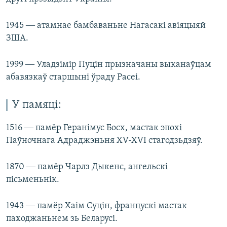
1945 ― атамнае бамбаваньне Нагасакі авіяцыяй
ЗША.
1999 ― Уладзімір Пуцін прызначаны выканаўцам
абавязкаў старшыні ўраду Расеі.
У памяці:
1516 ― памёр Геранімус Босх, мастак эпохі
Паўночнага Адраджэньня XV-XVI стагодзьдзяў.
1870 ― памёр Чарлз Дыкенс, ангельскі
пісьменьнік.
1943 ― памёр Хаім Суцін, францускі мастак
паходжаньнем зь Беларусі.