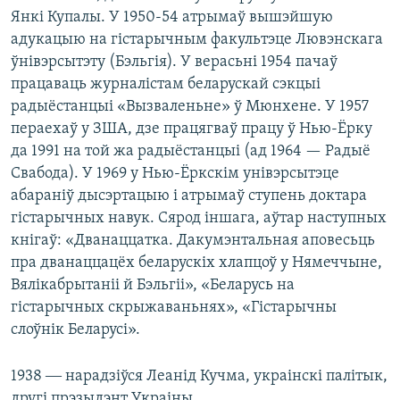
Янкі Купалы. У 1950-54 атрымаў вышэйшую
адукацыю на гістарычным факультэце Лювэнскага
ўнівэрсытэту (Бэльгія). У верасьні 1954 пачаў
працаваць журналістам беларускай сэкцыі
радыёстанцыі «Вызваленьне» ў Мюнхене. У 1957
пераехаў у ЗША, дзе працягваў працу ў Нью-Ёрку
да 1991 на той жа радыёстанцыі (ад 1964 — Радыё
Свабода). У 1969 у Нью-Ёркскім унівэрсытэце
абараніў дысэртацыю і атрымаў ступень доктара
гістарычных навук. Сярод іншага, аўтар наступных
кнігаў: «Дванаццатка. Дакумэнтальная аповесьць
пра дванаццацёх беларускіх хлапцоў у Нямеччыне,
Вялікабрытаніі й Бэльгіі», «Беларусь на
гістарычных скрыжаваньнях», «Гістарычны
слоўнік Беларусі».
1938 ― нарадзіўся Леанід Кучма, украінскі палітык,
другі прэзыдэнт Украіны.