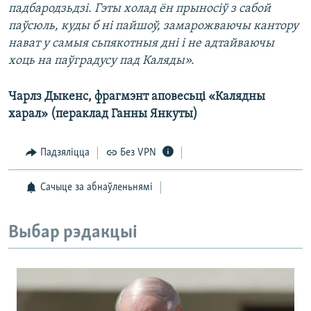
падбародзьдзі. Гэты холад ён прыносіў з сабой
паўсюль, куды б ні пайшоў, замарожваючы кантору
нават у самыя сьпякотныя дні і не адтайваючы
хоць на паўградусу пад Каляды».
Чарлз Дыкенс, фрагмэнт аповесьці «Калядны
харал» (пераклад Ганны Янкуты)
Падзяліцца
Без VPN
Сачыце за абнаўленьнямі
Выбар рэдакцыі