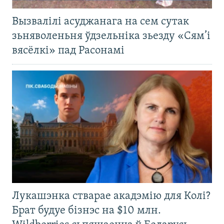
Вызвалілі асуджанага на сем сутак
зьняволеньня ўдзельніка зьезду «Сям’і
вясёлкі» пад Расонамі
Лукашэнка стварае акадэмію для Колі?
Брат будуе бізнэс на $10 млн.