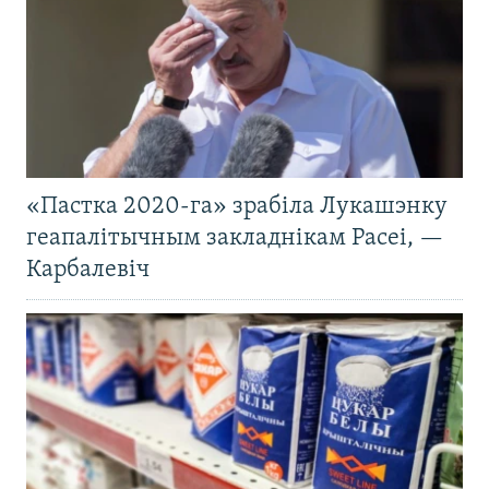
«Пастка 2020-га» зрабіла Лукашэнку
геапалітычным закладнікам Расеі, —
Карбалевіч