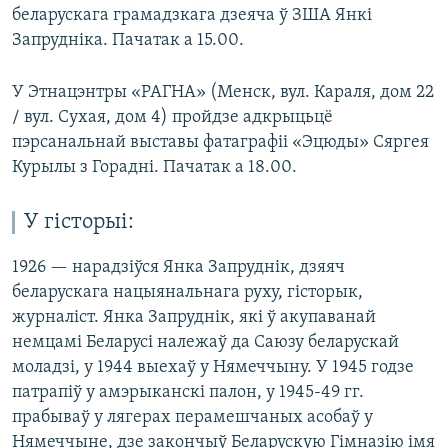
беларускага грамадзкага дзеяча ў ЗША Янкі
Запрудніка. Пачатак а 15.00.
У Этнацэнтры «РАГНА» (Менск, вул. Караля, дом 22
/ вул. Сухая, дом 4) пройдзе адкрыцьцё
пэрсанальнай выставы фатаграфіі «Эцюды» Сяргея
Курылы з Горадні. Пачатак а 18.00.
У гісторыі:
1926 — нарадзіўся Янка Запруднік, дзяяч
беларускага нацыянальнага руху, гісторык,
журналіст. Янка Запруднік, які ў акупаванай
немцамі Беларусі належаў да Саюзу беларускай
моладзі, у 1944 выехаў у Нямеччыну. У 1945 годзе
патрапіў у амэрыканскі палон, у 1945-49 гг.
прабываў у лягерах перамешчаных асобаў у
Нямеччыне, дзе закончыў Беларускую Гімназію імя