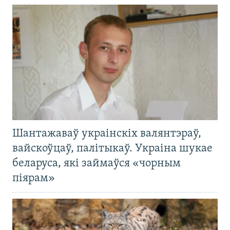
Шантажаваў украінскіх валянтэраў,
вайскоўцаў, палітыкаў. Украіна шукае
беларуса, які займаўся «чорным
піярам»