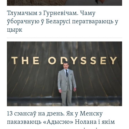
Тлумачым з Гурневічам. Чаму
ўборачную ў Беларусі ператвараюць у
цырк
13 сэансаў на дзень. Як у Менску
паказваюць «Адысэю» Нолана і якім