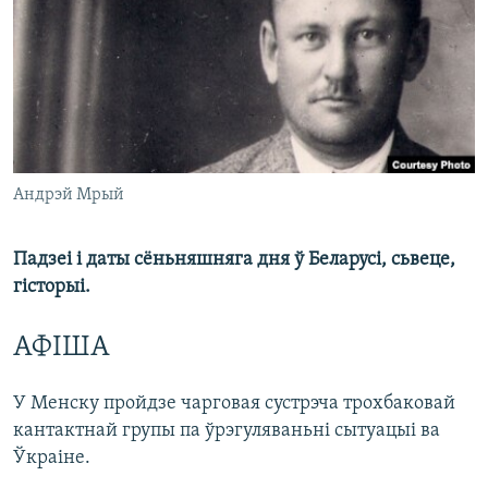
КУЛЬТУРА
МОВА
КАЛЯНДАР
НА ХВАЛЯХ СВАБОДЫ
Андрэй Мрый
Падзеі і даты сёньняшняга дня ў Беларусі, сьвеце,
гісторыі.
АФІША
У Менску пройдзе чарговая сустрэча трохбаковай
кантактнай групы па ўрэгуляваньні сытуацыі ва
Ўкраіне.