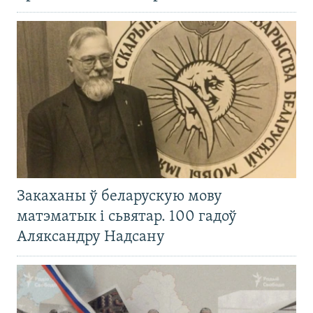
Закаханы ў беларускую мову
матэматык і сьвятар. 100 гадоў
Аляксандру Надсану