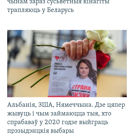
чынам зараз сусьветныя кінагіты
трапляюць у Беларусь
Альбанія, ЗША, Нямеччына. Дзе цяпер
жывуць і чым займаюцца тыя, хто
спрабаваў у 2020 годзе выйграць
прэзыдэнцкія выбары