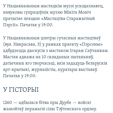
У Нацыянальным мастацкім музэі усходазнавец,
навуковы супрацоўнік музэю Мікіта Моніч
прачытае лекцыю «Мастацтва Старажытнай
Пэрсіі». Пачатак у 19:00.
У Нацыянальным цэнтры сучасных мастацтваў
(вул. Някрасава, 3) у рамках праекту «Пэрсоны»
адбудзецца дыскусія з мастаком Ігарам Саўчанкам.
Мастак адкажа на 10 складаных пытаньняў,
датычных яго творчасьці, якія зададуць беларускія
арт-крытыкі, журналісты, куратары выставаў.
Пачатак у 19:00.
У ГІСТОРЫІ
1260 — адбылася бітва пры Дурбе — войскі
жамойтаў перамаглі сілы Тэўтонскага ордэну.