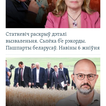
Статкевіч раскрыў дэталі
вызваленьня. Сьпёка б’е рэкорды.
Пашпарты беларусаў. Навіны 6 жніўня