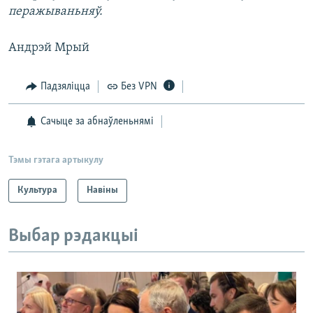
перажываньняў.
Андрэй Мрый
Падзяліцца
Без VPN
Сачыце за абнаўленьнямі
Тэмы гэтага артыкулу
Культура
Навіны
Выбар рэдакцыі