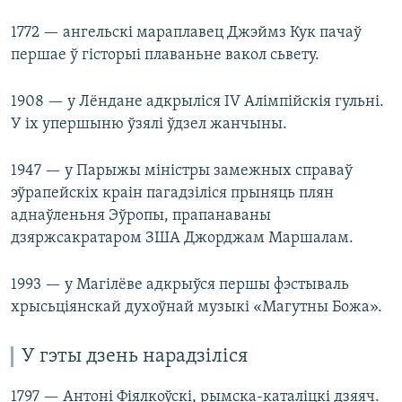
1772 — ангельскі мараплавец Джэймз Кук пачаў
першае ў гісторыі плаваньне вакол сьвету.
1908 — у Лёндане адкрыліся IV Алімпійскія гульні.
У іх упершыню ўзялі ўдзел жанчыны.
1947 — у Парыжы міністры замежных справаў
эўрапейскіх краін пагадзіліся прыняць плян
аднаўленьня Эўропы, прапанаваны
дзяржсакратаром ЗША Джорджам Маршалам.
1993 — у Магілёве адкрыўся першы фэстываль
хрысьціянскай духоўнай музыкі «Магутны Божа».
У гэты дзень нарадзіліся
1797 — Антоні Фіялкоўскі, рымска-каталіцкі дзяяч.