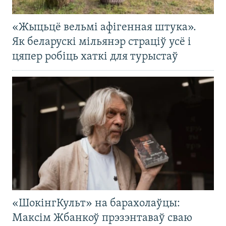
«Жыцьцё вельмі афігенная штука».
Як беларускі мільянэр страціў усё і
цяпер робіць хаткі для турыстаў
«ШокінгКульт» на барахолаўцы:
Максім Жбанкоў прэзэнтаваў сваю