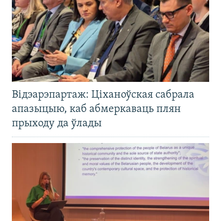
Відэарэпартаж: Ціханоўская сабрала
апазыцыю, каб абмеркаваць плян
прыходу да ўлады