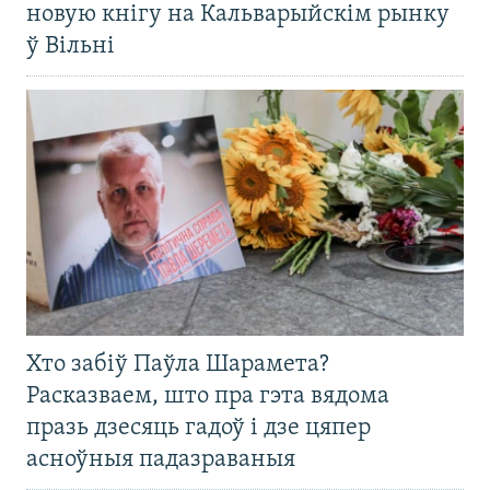
новую кнігу на Кальварыйскім рынку
ў Вільні
Хто забіў Паўла Шарамета?
Расказваем, што пра гэта вядома
празь дзесяць гадоў і дзе цяпер
асноўныя падазраваныя