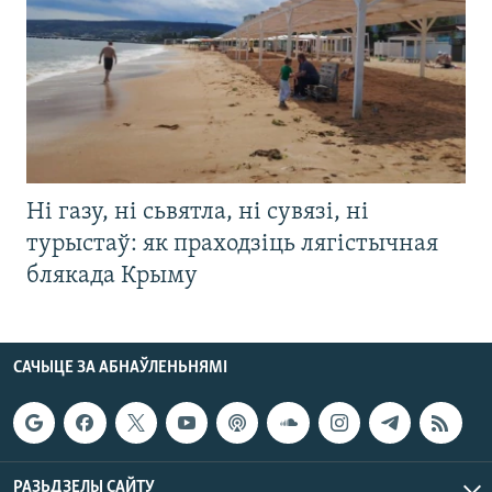
Ні газу, ні сьвятла, ні сувязі, ні
турыстаў: як праходзіць лягістычная
блякада Крыму
САЧЫЦЕ ЗА АБНАЎЛЕНЬНЯМІ
РАЗЬДЗЕЛЫ САЙТУ