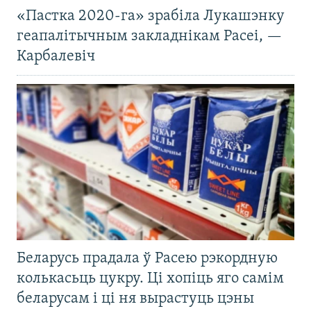
«Пастка 2020-га» зрабіла Лукашэнку
геапалітычным закладнікам Расеі, —
Карбалевіч
Беларусь прадала ў Расею рэкордную
колькасьць цукру. Ці хопіць яго самім
беларусам і ці ня вырастуць цэны