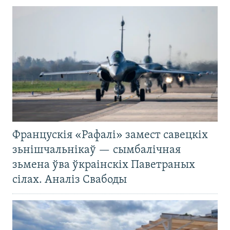
Францускія «Рафалі» замест савецкіх
зьнішчальнікаў — сымбалічная
зьмена ўва ўкраінскіх Паветраных
сілах. Аналіз Свабоды