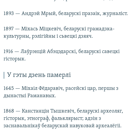
1893 — Андрэй Мрый, беларускі празаік, журналіст.
1897 — Міхась Міцкевіч, беларускі грамадзка-
культурны, рэлігійны і сьвецкі дзяяч.
1916 — Лаўрэнцій Абэцэдарскі, беларускі савецкі
гісторык.
У гэты дзень памерлі
1645 — Міхаіл Фёдаравіч, расейскі цар, першы з
дынастыі Раманавых.
1868 — Канстанцін Тышкевіч, беларускі археоляг,
гісторык, этнограф, фальклярыст; адзін з
заснавальнікаў беларускай навуковай археалёгіі.