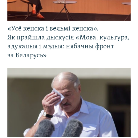
«Усё кепска і вельмі кепска».
Як прайшла дыскусія «Мова, культура,
адукацыя і мэдыя: нябачны фронт
за Беларусь»