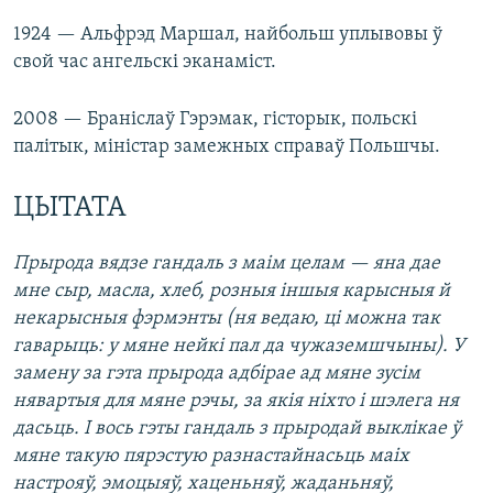
1924 — Альфрэд Маршал, найбольш уплывовы ў
свой час ангельскі эканаміст.
2008 — Браніслаў Гэрэмак, гісторык, польскі
палітык, міністар замежных справаў Польшчы.
ЦЫТАТА
Прырода вядзе гандаль з маім целам — яна дае
мне сыр, масла, хлеб, розныя іншыя карысныя й
некарысныя фэрмэнты (ня ведаю, ці можна так
гаварыць: у мяне нейкі пал да чужаземшчыны). У
замену за гэта прырода адбірае ад мяне зусім
нявартыя для мяне рэчы, за якія ніхто і шэлега ня
дасьць. І вось гэты гандаль з прыродай выклікае ў
мяне такую пярэстую разнастайнасьць маіх
настрояў, эмоцыяў, хаценьняў, жаданьняў,