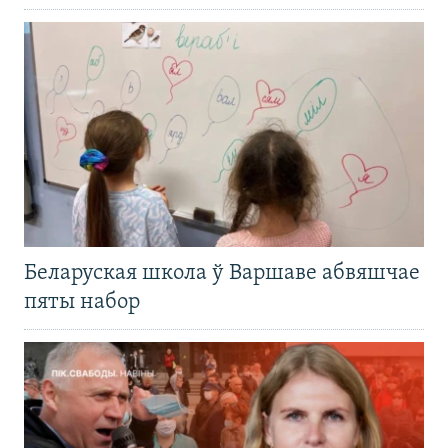
Беларуская школа ў Варшаве абвяшчае
пяты набор