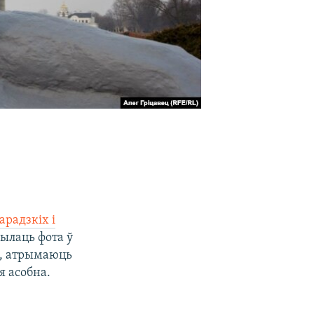
радзкіх і
ылаць фота ў
ы, атрымаюць
 асобна.