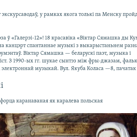
 экскурсаводаў, у рамках якога толькі па Менску прой
за ў «Галерэі-12»! 18 красавіка «Віктар Сямашка ды К
а канцэрт спантаннае музыкі з выкарыстаньнем раз
умэнтаў. Віктар Сямашка — беларускі паэт, музыка і
ст. З 1990-ых гг. шукае сынтэз між фры-джазам, фаль
 электроннай музыкай. Вул. Якуба Коласа —8, пачатак 
і
Сфорца каранаваная як каралева польская