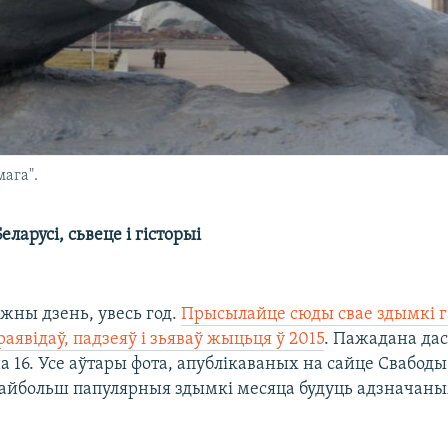
ага".
еларусі, сьвеце і гісторыі
жны дзень, увесь год.
Прысылайце сюды свае здымкі га
явідаў, падзеяў і зьяваў жыцьця ў 2015
. Пажадана дас
а 16. Усе аўтары фота, апублікаваных на сайце Свабод
айбольш папулярныя здымкі месяца будуць адзначаныя