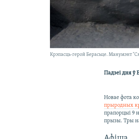
Крэпасць-герой Берасьце. Манумэнт "См
Падзеі дня ў Б
Новае фота ко
прыродных кра
прапорцыі 9 н
прызы. Тры н
Афіша