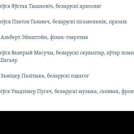
іўся Яўстах Тышкевіч, беларускі археоляг
іўся Платон Галавач, беларускі пісьменьнік, празаік
 Альберт Эйнштэйн, фізык-тэарэтык
іўся Валерый Магучы, беларускі скульптар, аўтар помні
Шагалу.
Зьміцер Палітыка, беларускі пэдагог
іўся Уладзімер Пугач, беларускі музыка, сьпявак, фро