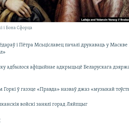
і і Бона Сфорца
Фёдараў і Пётра Мсьціславец пачалі друкаваць у Маскв
ал»
ку адбылося афіцыйнае адкрыцьцё Беларускага дзярж
м Горкі ў газэце «Правда» назваў джаз «музыкай тоўс
канскія войскі занялі горад Ляйпцыг
: