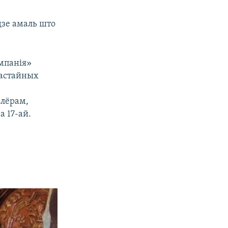
дзе амаль што
умпанія»
настайных
клёрам,
а 17-ай.