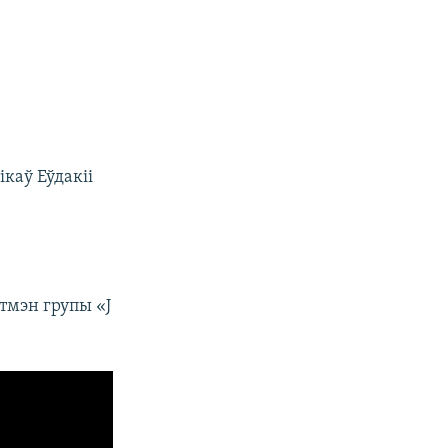
каў Еўдакіі
нтмэн групы «J