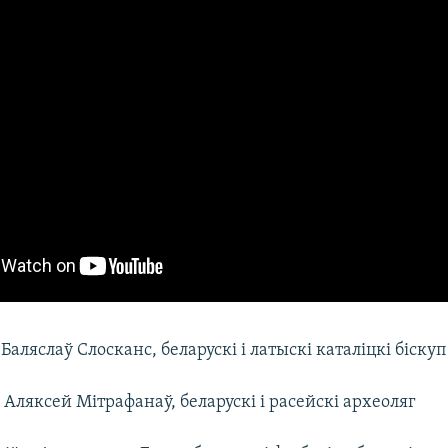
Баляслаў Слосканс, беларускі і латыскі каталіцкі біскуп
Аляксей Мітрафанаў, беларускі і расейскі археоляг