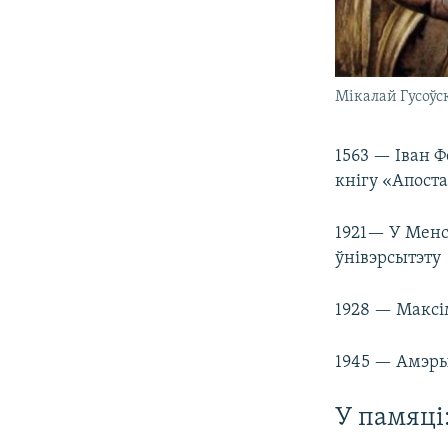
Мікалай Гусоўск
1563 — Іван 
кнігу «Апост
1921— У Менс
ўнівэрсытэту
1928 — Максі
1945 — Амэры
У памяці