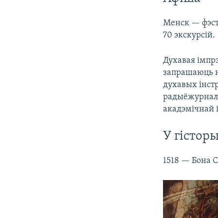
Менск — фэст
70 экскурсій.
Духавая імпрэ
запрашаюць н
духавых інстр
радыёжурналі
акадэмічнай і
У гісторы
1518 — Бона 