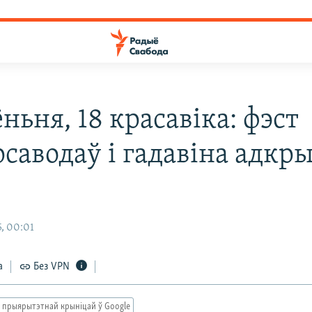
ньня, 18 красавіка: фэст
рсаводаў і гадавіна адкр
, 00:01
а
Без VPN
 прыярытэтнай крыніцай ў Google