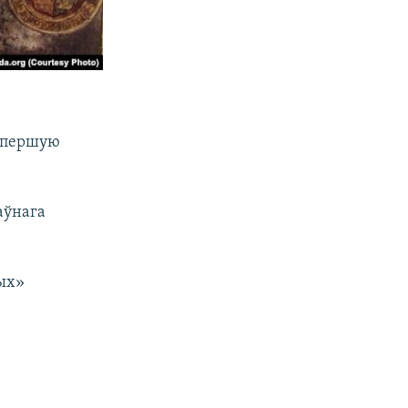
е першую
аўнага
тых»