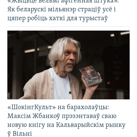
«Жыцьцё вельмі афігенная штука».
Як беларускі мільянэр страціў усё і
цяпер робіць хаткі для турыстаў
«ШокінгКульт» на барахолаўцы:
Максім Жбанкоў прэзэнтаваў сваю
новую кнігу на Кальварыйскім рынку
ў Вільні