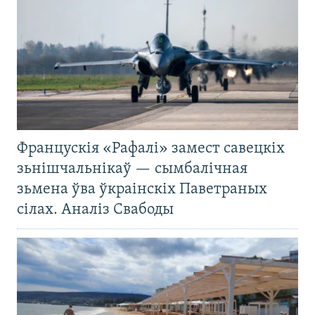
Францускія «Рафалі» замест савецкіх
зьнішчальнікаў — сымбалічная
зьмена ўва ўкраінскіх Паветраных
сілах. Аналіз Свабоды