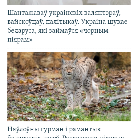
Шантажаваў украінскіх валянтэраў,
вайскоўцаў, палітыкаў. Украіна шукае
беларуса, які займаўся «чорным
піярам»
Няўлоўны гурман і рамантык