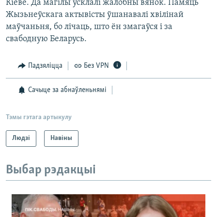
Кіеве. Да магілы ўсклалі жалобны вянок. Памяць
Жызьнеўскага актывісты ўшанавалі хвілінай
маўчаньня, бо лічаць, што ён змагаўся і за
свабодную Беларусь.
Падзяліцца
Без VPN
Сачыце за абнаўленьнямі
Тэмы гэтага артыкулу
Людзі
Навіны
Выбар рэдакцыі