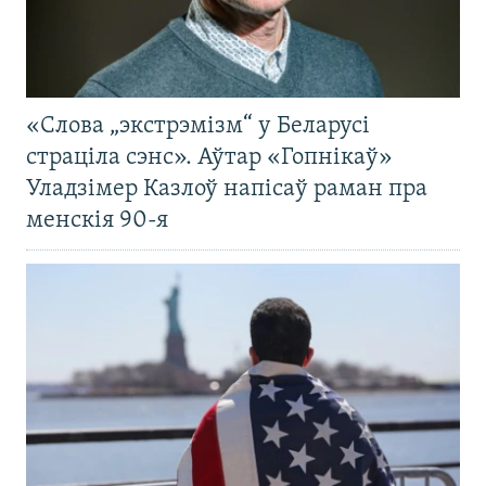
«Слова „экстрэмізм“ у Беларусі
страціла сэнс». Аўтар «Гопнікаў»
Уладзімер Казлоў напісаў раман пра
менскія 90-я