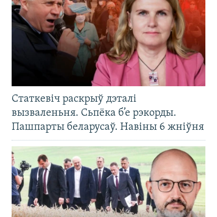
Статкевіч раскрыў дэталі
вызваленьня. Сьпёка б’е рэкорды.
Пашпарты беларусаў. Навіны 6 жніўня