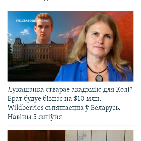
Лукашэнка стварае акадэмію для Колі?
Брат будуе бізнэс на $10 млн.
Wildberries сьпяшаецца ў Беларусь.
Навіны 5 жніўня