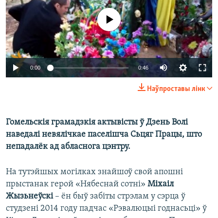
КУЛЬТУРА
МОВА
No media source currently available
КАЛЯНДАР
НА ХВАЛЯХ СВАБОДЫ
0:00
0:46
Наўпроставы лінк
Гомельскія грамадзкія актывісты ў Дзень Волі
наведалі невялічкае паселішча Сьцяг Працы, што
непадалёк ад абласнога цэнтру.
На тутэйшых могілках знайшоў свой апошні
прыстанак герой «Нябеснай сотні»
Міхаіл
Жызьнеўскі
– ён быў забіты стрэлам у сэрца ў
студзені 2014 году падчас «Рэвалюцыі годнасьці» ў