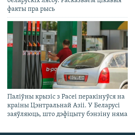
беларускіх лясоў. Расказваем цікавыя
факты пра рысь
Паліўны крызіс з Расеі перакінуўся на
краіны Цэнтральнай Азіі. У Беларусі
заяўляюць, што дэфіцыту бэнзіну няма