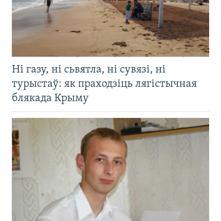
Ні газу, ні сьвятла, ні сувязі, ні
турыстаў: як праходзіць лягістычная
блякада Крыму