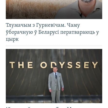
Тлумачым з Гурневічам. Чаму
ўборачную ў Беларусі ператвараюць у
цырк