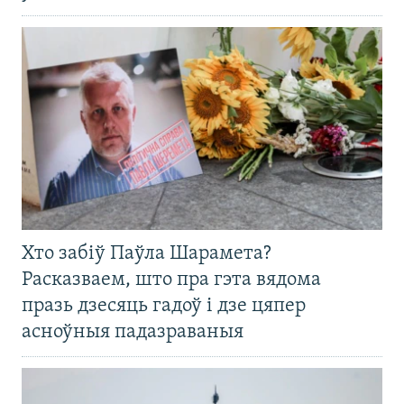
Хто забіў Паўла Шарамета?
Расказваем, што пра гэта вядома
празь дзесяць гадоў і дзе цяпер
асноўныя падазраваныя