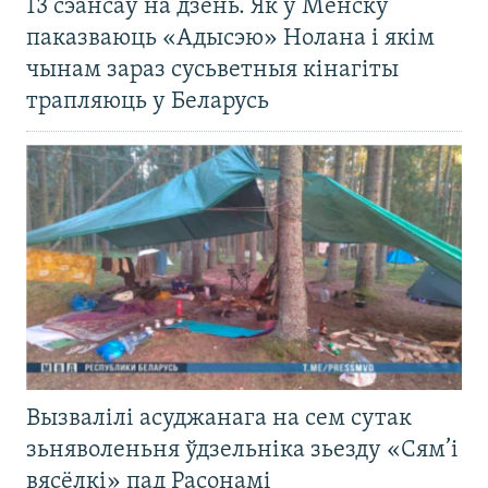
13 сэансаў на дзень. Як у Менску
паказваюць «Адысэю» Нолана і якім
чынам зараз сусьветныя кінагіты
трапляюць у Беларусь
Вызвалілі асуджанага на сем сутак
зьняволеньня ўдзельніка зьезду «Сям’і
вясёлкі» пад Расонамі