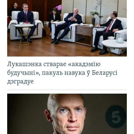
Лукашэнка стварае «акадэмію
будучыні», пакуль навука ў Беларусі
дэградуе