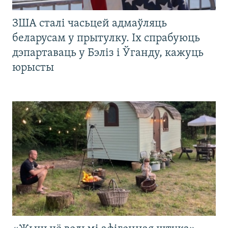
ЗША сталі часьцей адмаўляць
беларусам у прытулку. Іх спрабуюць
дэпартаваць у Бэліз і Ўганду, кажуць
юрысты