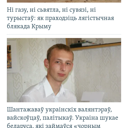
Ні газу, ні сьвятла, ні сувязі, ні
турыстаў: як праходзіць лягістычная
блякада Крыму
Шантажаваў украінскіх валянтэраў,
вайскоўцаў, палітыкаў. Украіна шукае
беларуса, які займаўся «чорным