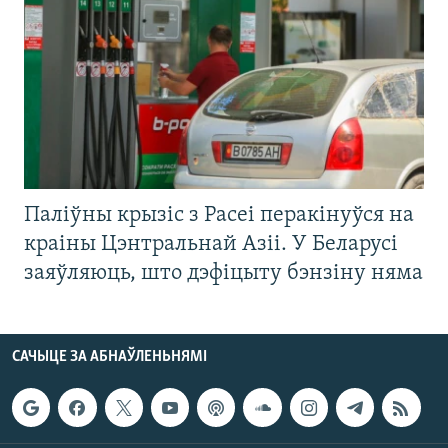
Паліўны крызіс з Расеі перакінуўся на
краіны Цэнтральнай Азіі. У Беларусі
заяўляюць, што дэфіцыту бэнзіну няма
САЧЫЦЕ ЗА АБНАЎЛЕНЬНЯМІ