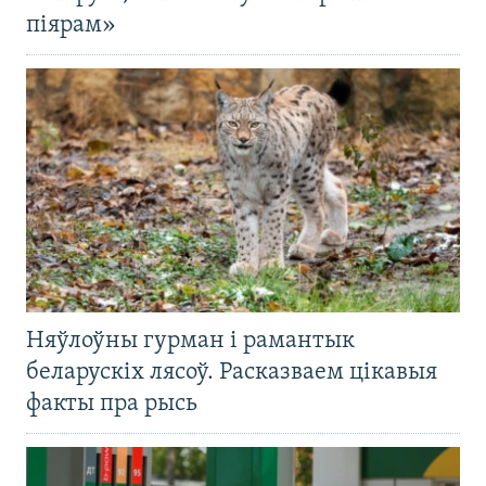
піярам»
Няўлоўны гурман і рамантык
беларускіх лясоў. Расказваем цікавыя
факты пра рысь