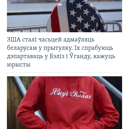
ЗША сталі часьцей адмаўляць
беларусам у прытулку. Іх спрабуюць
дэпартаваць у Бэліз і Ўганду, кажуць
юрысты