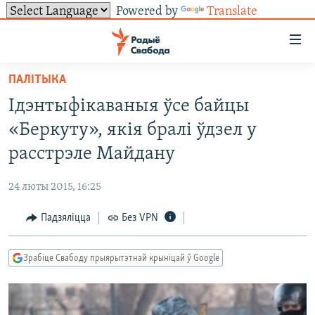
Powered by
Translate
Лінкі
ўнівэрсальнага
доступу
ПАЛІТЫКА
НАВІНЫ
Перайсьці
Ідэнтыфікаваныя ўсе байцы
да
ТОЛЬКІ НА СВАБОДЗЕ
УСЕ НАВІНЫ
«Беркуту», якія бралі ўдзел у
галоўнага
СУВЯЗЬ
ВІДЭА І ФОТА
ТЭСТЫ
зьместу
расстрэле Майдану
Перайсьці
ПАДПІСАЦЦА
ЛЮДЗІ
БЛОГІ
АБЫСЬЦІ БЛЯКАВАНЬНЕ
да
24 люты 2015, 16:25
ПАЛІТЫКА
ГІСТОРЫЯ НА СВАБОДЗЕ
ПАДЗЯЛІЦЦА ІНФАРМАЦЫЯЙ
RSS
галоўнай
САЧЫЦЕ ЗА АБНАЎЛЕНЬНЯМІ
Падзяліцца
Без VPN
навігацыі
ЭКАНОМІКА
ПАДКАСТЫ
ПАДКАСТЫ
Перайсьці
ВАЙНА
КНІГІ
FACEBOOK
да
Зрабіце Свабоду прыярытэтнай крыніцай ў Google
БЕЛАРУСЫ НА ВАЙНЕ
АЎДЫЁКНІГІ
TWITTER
пошуку
ПАЛІТВЯЗЬНІ
PREMIUM
Усе сайты РС/РСЭ