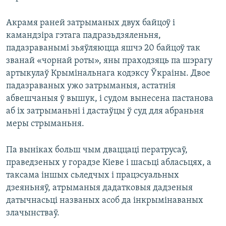
Акрамя раней затрыманых двух байцоў і
камандзіра гэтага падразьдзяленьня,
падазраванымі зьяўляюцца яшчэ 20 байцоў так
званай «чорнай роты», яны праходзяць па шэрагу
артыкулаў Крымінальнага кодэксу Ўкраіны. Двое
падазраваных ужо затрыманыя, астатнія
абвешчаныя ў вышук, і судом вынесена пастанова
аб іх затрыманьні і дастаўцы ў суд для абраньня
меры стрыманьня.
Па выніках больш чым дваццаці ператрусаў,
праведзеных у горадзе Кіеве і шасьці абласьцях, а
таксама іншых сьледчых і працэсуальных
дзеяньняў, атрыманыя дадатковыя дадзеныя
датычнасьці названых асоб да інкрымінаваных
злачынстваў.