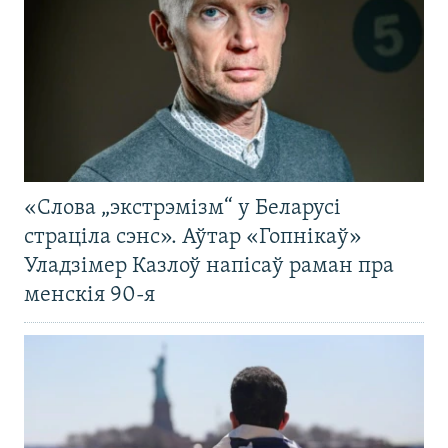
«Слова „экстрэмізм“ у Беларусі
страціла сэнс». Аўтар «Гопнікаў»
Уладзімер Казлоў напісаў раман пра
менскія 90-я