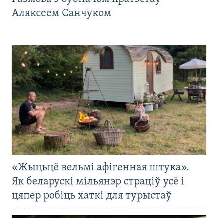
Аляксеем Санчуком
«Жыцьцё вельмі афігенная штука».
Як беларускі мільянэр страціў усё і
цяпер робіць хаткі для турыстаў