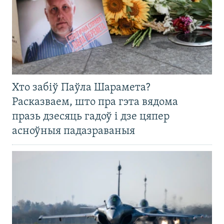
Хто забіў Паўла Шарамета?
Расказваем, што пра гэта вядома
празь дзесяць гадоў і дзе цяпер
асноўныя падазраваныя