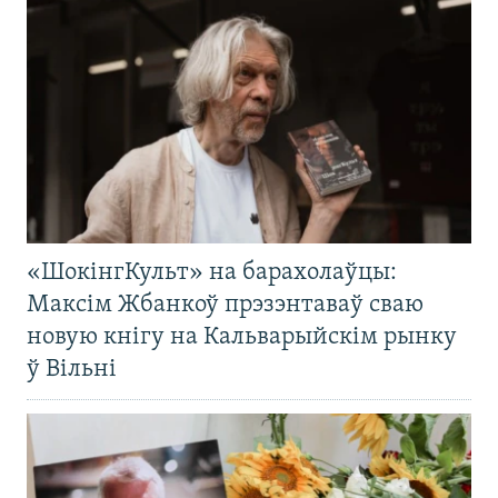
«ШокінгКульт» на барахолаўцы:
Максім Жбанкоў прэзэнтаваў сваю
новую кнігу на Кальварыйскім рынку
ў Вільні