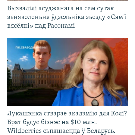
Вызвалілі асуджанага на сем сутак
зьняволеньня ўдзельніка зьезду «Сям’і
вясёлкі» пад Расонамі
Лукашэнка стварае акадэмію для Колі?
Брат будуе бізнэс на $10 млн.
Wildberries сьпяшаецца ў Беларусь.