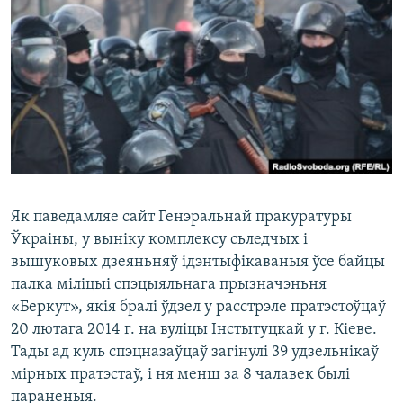
КУЛЬТУРА
МОВА
КАЛЯНДАР
НА ХВАЛЯХ СВАБОДЫ
Як паведамляе сайт Генэральнай пракуратуры
Ўкраіны, у выніку комплексу сьледчых і
вышуковых дзеяньняў ідэнтыфікаваныя ўсе байцы
палка міліцыі спэцыяльнага прызначэньня
«Беркут», якія бралі ўдзел у расстрэле пратэстоўцаў
20 лютага 2014 г. на вуліцы Інстытуцкай у г. Кіеве.
Тады ад куль спэцназаўцаў загінулі 39 удзельнікаў
мірных пратэстаў, і ня менш за 8 чалавек былі
параненыя.