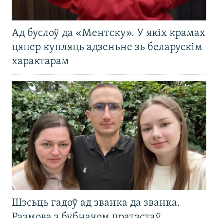
Ад буслоў да «Ментску». У якіх крамах
цяпер купляць адзеньне зь беларускім
характарам
Шэсьць гадоў ад званка да званка.
Размова з бубначом пратэстаў