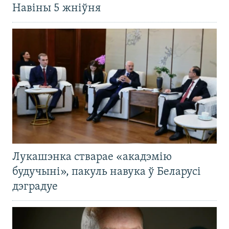
Навіны 5 жніўня
Лукашэнка стварае «акадэмію
будучыні», пакуль навука ў Беларусі
дэградуе