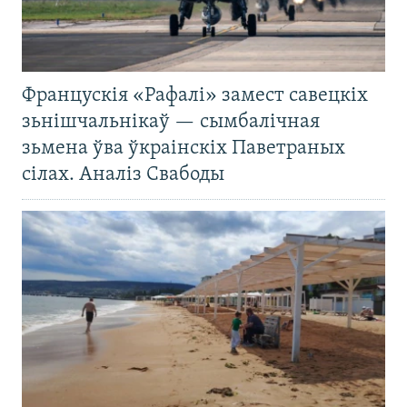
Францускія «Рафалі» замест савецкіх
зьнішчальнікаў — сымбалічная
зьмена ўва ўкраінскіх Паветраных
сілах. Аналіз Свабоды