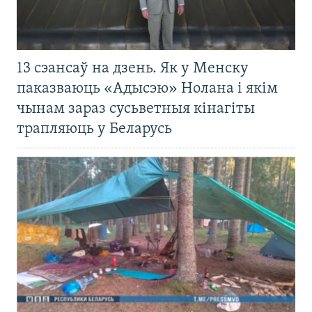
13 сэансаў на дзень. Як у Менску
паказваюць «Адысэю» Нолана і якім
чынам зараз сусьветныя кінагіты
трапляюць у Беларусь