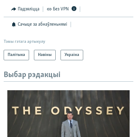
Падзяліцца
Без VPN
Сачыце за абнаўленьнямі
Тэмы гэтага артыкулу
Палітыка
Навіны
Украіна
Выбар рэдакцыі