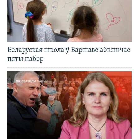
Беларуская школа ў Варшаве абвяшчае
пяты набор