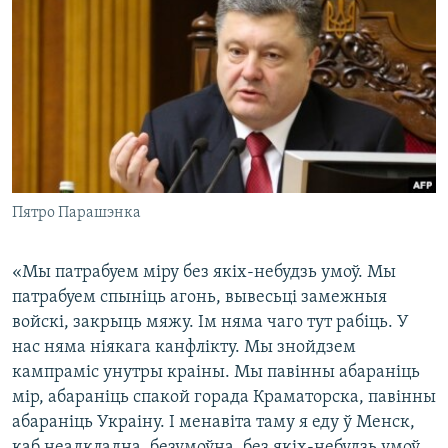
КУЛЬТУРА
МОВА
КАЛЯНДАР
НА ХВАЛЯХ СВАБОДЫ
Пятро Парашэнка
«Мы патрабуем міру без якіх-небудзь умоў. Мы
патрабуем спыніць агонь, вывесьці замежныя
войскі, закрыць мяжу. Ім няма чаго тут рабіць. У
нас няма ніякага канфлікту. Мы знойдзем
кампраміс унутры краіны. Мы павінны абараніць
мір, абараніць спакой горада Краматорска, павінны
абараніць Украіну. І менавіта таму я еду ў Менск,
каб неадкладна, безумоўна, без якіх-небудзь умоў