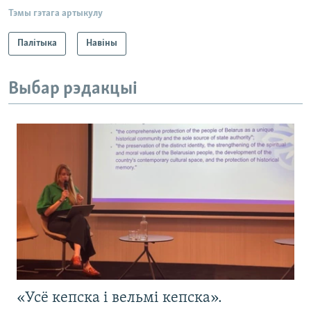
Тэмы гэтага артыкулу
Палітыка
Навіны
Выбар рэдакцыі
«Усё кепска і вельмі кепска».