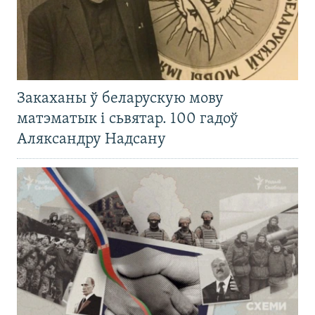
Закаханы ў беларускую мову
матэматык і сьвятар. 100 гадоў
Аляксандру Надсану