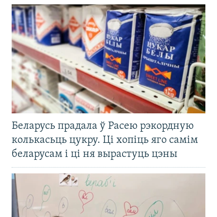
Беларусь прадала ў Расею рэкордную
колькасьць цукру. Ці хопіць яго самім
беларусам і ці ня вырастуць цэны