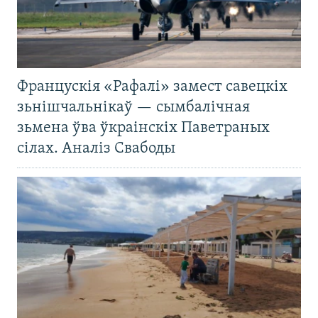
Францускія «Рафалі» замест савецкіх
зьнішчальнікаў — сымбалічная
зьмена ўва ўкраінскіх Паветраных
сілах. Аналіз Свабоды