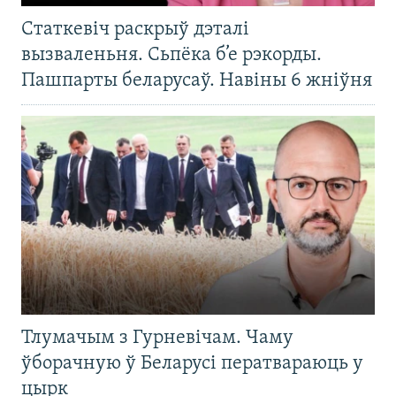
Статкевіч раскрыў дэталі
вызваленьня. Сьпёка б’е рэкорды.
Пашпарты беларусаў. Навіны 6 жніўня
Тлумачым з Гурневічам. Чаму
ўборачную ў Беларусі ператвараюць у
цырк