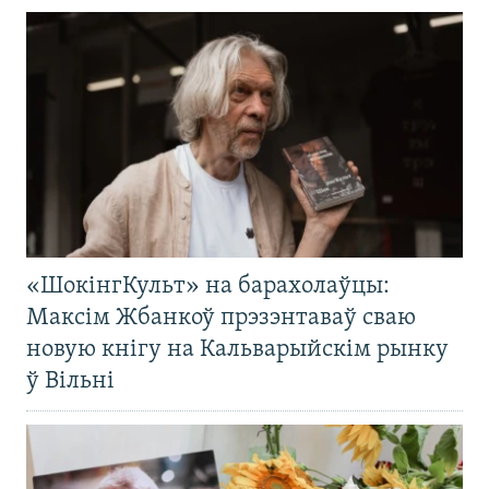
«ШокінгКульт» на барахолаўцы:
Максім Жбанкоў прэзэнтаваў сваю
новую кнігу на Кальварыйскім рынку
ў Вільні