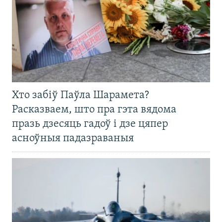
Хто забіў Паўла Шарамета?
Расказваем, што пра гэта вядома
празь дзесяць гадоў і дзе цяпер
асноўныя падазраваныя