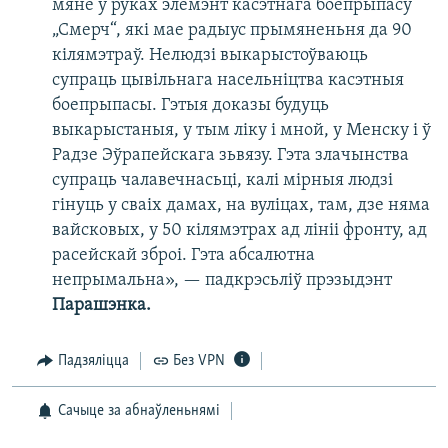
мяне ў руках элемэнт касэтнага боепрыпасу
„Смерч“, які мае радыус прымяненьня да 90
кілямэтраў. Нелюдзі выкарыстоўваюць
супраць цывільнага насельніцтва касэтныя
боепрыпасы. Гэтыя доказы будуць
выкарыстаныя, у тым ліку і мной, у Менску і ў
Радзе Эўрапейскага зьвязу. Гэта злачынства
супраць чалавечнасьці, калі мірныя людзі
гінуць у сваіх дамах, на вуліцах, там, дзе няма
вайсковых, у 50 кілямэтрах ад лініі фронту, ад
расейскай зброі. Гэта абсалютна
непрымальна», — падкрэсьліў прэзыдэнт
Парашэнка.
Падзяліцца
Без VPN
Сачыце за абнаўленьнямі