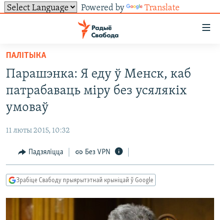
Powered by
Translate
Лінкі
ўнівэрсальнага
доступу
ПАЛІТЫКА
НАВІНЫ
Перайсьці
Парашэнка: Я еду ў Менск, каб
да
ТОЛЬКІ НА СВАБОДЗЕ
УСЕ НАВІНЫ
патрабаваць міру без усялякіх
галоўнага
СУВЯЗЬ
ВІДЭА І ФОТА
ТЭСТЫ
зьместу
умоваў
Перайсьці
ПАДПІСАЦЦА
ЛЮДЗІ
БЛОГІ
АБЫСЬЦІ БЛЯКАВАНЬНЕ
да
11 люты 2015, 10:32
ПАЛІТЫКА
ГІСТОРЫЯ НА СВАБОДЗЕ
ПАДЗЯЛІЦЦА ІНФАРМАЦЫЯЙ
RSS
галоўнай
САЧЫЦЕ ЗА АБНАЎЛЕНЬНЯМІ
Падзяліцца
Без VPN
навігацыі
ЭКАНОМІКА
ПАДКАСТЫ
ПАДКАСТЫ
Перайсьці
ВАЙНА
КНІГІ
FACEBOOK
да
Зрабіце Свабоду прыярытэтнай крыніцай ў Google
БЕЛАРУСЫ НА ВАЙНЕ
АЎДЫЁКНІГІ
TWITTER
пошуку
ПАЛІТВЯЗЬНІ
PREMIUM
Усе сайты РС/РСЭ