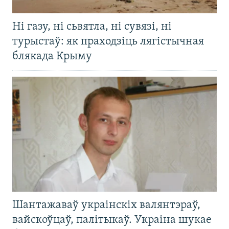
Ні газу, ні сьвятла, ні сувязі, ні
турыстаў: як праходзіць лягістычная
блякада Крыму
Шантажаваў украінскіх валянтэраў,
вайскоўцаў, палітыкаў. Украіна шукае