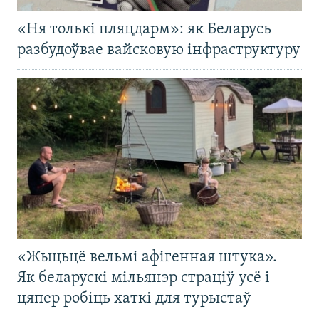
«Ня толькі пляцдарм»: як Беларусь
разбудоўвае вайсковую інфраструктуру
«Жыцьцё вельмі афігенная штука».
Як беларускі мільянэр страціў усё і
цяпер робіць хаткі для турыстаў