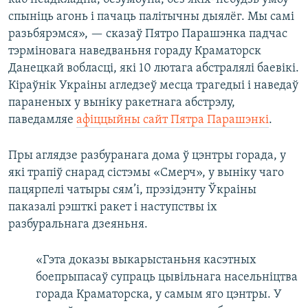
спыніць агонь і пачаць палітычны дыялёг. Мы самі
разьбярэмся», — сказаў Пятро Парашэнка падчас
тэрміновага наведваньня гораду Краматорск
Данецкай вобласці, які 10 лютага абстралялі баевікі.
Кіраўнік Украіны агледзеў месца трагедыі і наведаў
параненых у выніку ракетнага абстрэлу,
паведамляе
афіццыйны сайт Пятра Парашэнкі
.
Пры аглядзе разбуранага дома ў цэнтры горада, у
які трапіў снарад сістэмы «Смерч», у выніку чаго
пацярпелі чатыры сям’і, прэзідэнту Ўкраіны
паказалі рэшткі ракет і наступствы іх
разбуральнага дзеяньня.
«Гэта доказы выкарыстаньня касэтных
боепрыпасаў супраць цывільнага насельніцтва
горада Краматорска, у самым яго цэнтры. У