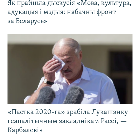
Як прайшла дыскусія «Мова, культура,
адукацыя і мэдыя: нябачны фронт
за Беларусь»
«Пастка 2020-га» зрабіла Лукашэнку
геапалітычным закладнікам Расеі, —
Карбалевіч