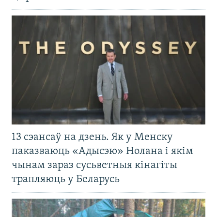
13 сэансаў на дзень. Як у Менску
паказваюць «Адысэю» Нолана і якім
чынам зараз сусьветныя кінагіты
трапляюць у Беларусь