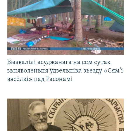
Вызвалілі асуджанага на сем сутак
зьняволеньня ўдзельніка зьезду «Сям’і
вясёлкі» пад Расонамі