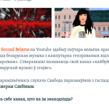
л
Second Belarus
на Youtube здабыў паўтара мільёна праг
ная беларуская музыка з кампутарна генэраваным від
мроівам». Стваральнікі называюць свой канал «найб
арускай музыкі ў сеціве».
тарамільённага слухача Свабода паразмаўляла з гаспад
імерам Слабіным
. ​
зь сябе канал, што на ім знаходзіцца?