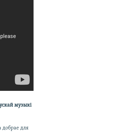
рускай музыкі
а добрае для