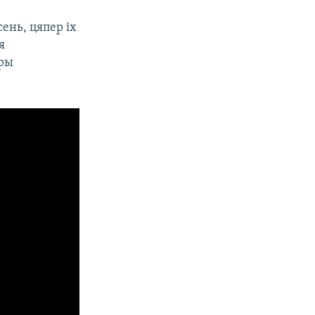
сень, цяпер іх
я
бры