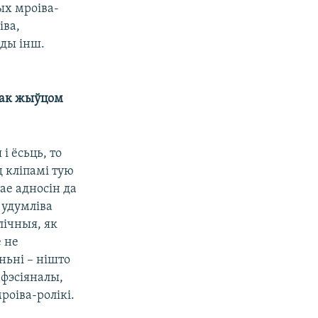
ых мроіва-
іва,
ды інш.
ачак жыўцом
і ёсьць, то
д кліпамі тую
ае адносін да
 удумліва
лічныя, як
 не
ньні – нішто
афэсіяналы,
роіва-ролікі.