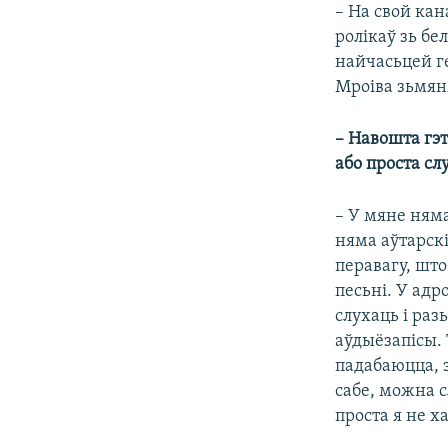
– На свой кан
ролікаў зь бе
найчасьцей ге
Мроіва зьмян
– Навошта гэт
або проста сл
– У мяне няма
няма аўтарскі
перавагу, што
песьні. У адр
слухаць і раз
аўдыёзапісы.
падабаюцца, з
сабе, можна с
проста я не х