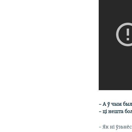
– А ў чым бы
– ці нешта бо
– Як ні ўзьнё