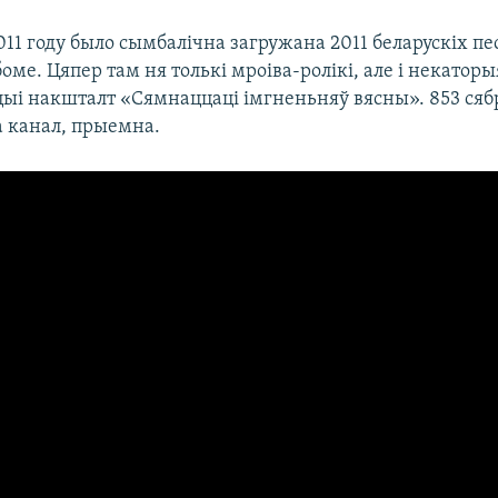
011 году было сымбалічна загружана 2011 беларускіх пе
ьбоме. Цяпер там ня толькі мроіва-ролікі, але і некаторы
цыі накшталт «Сямнаццаці імгненьняў вясны». 853 ся
а канал, прыемна.​