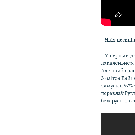
– Якія песьні
– У першай дз
пакаленьне», 
Але найбольш 
Зьмітра Вайц
чамусьці 97% 
пераклаў Гуг
беларускага с