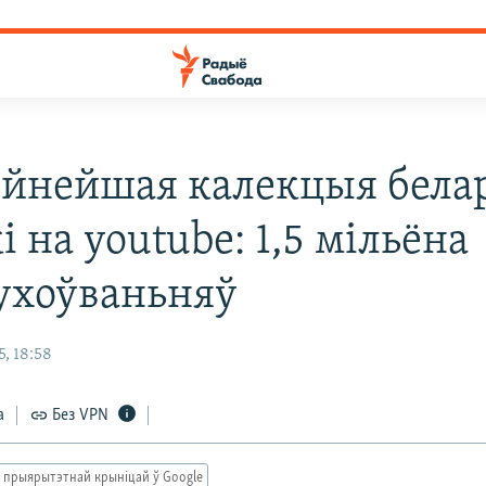
йнейшая калекцыя бела
 на youtube: 1,5 мільёна
ухоўваньняў
, 18:58
а
Без VPN
 прыярытэтнай крыніцай ў Google