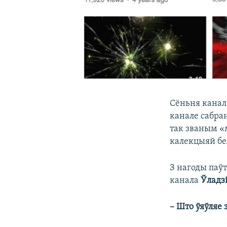
Сёньня кана
канале сабра
так званым «
калекцыяй бел
З нагоды паў
канала
Ўладз
– Што ўяўляе 