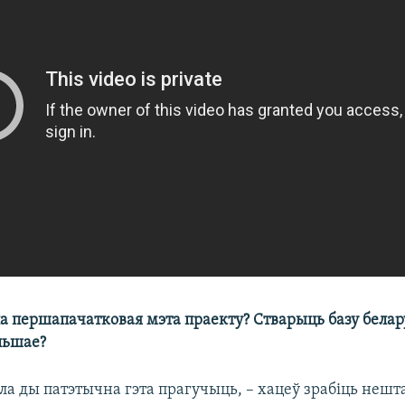
ла першапачатковая мэта праекту? Стварыць базу бела
льшае?​
сла ды патэтычна гэта прагучыць, – хацеў зрабіць нешт