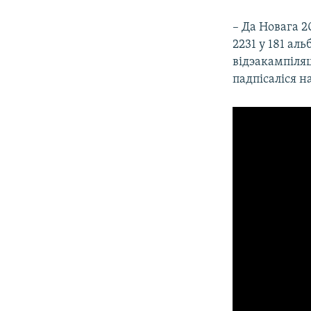
– Да Новага 2
2231 у 181 ал
відэакампіля
падпісаліся н