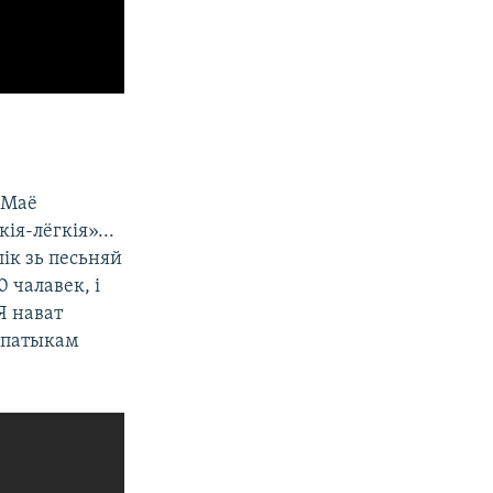
«Маё
ія-лёгкія»...
ік зь песьняй
 чалавек, і
Я нават
ымпатыкам