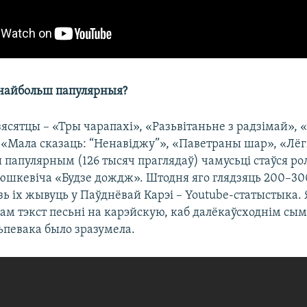
 найбольш папулярныя?​
ясятцы – «Тры чарапахі», «Разьвітаньне з радзімай», 
«Мала сказаць: “Ненавіджу”», «Паветраны шар», «Лёгк
папулярным (126 тысяч праглядаў) чамусьці стаўся рол
юшкевіча «Будзе дождж». Штодня яго глядзяць 200–300
зь іх жывуць у Паўднёвай Карэі – Youtube-статыстыка. 
лам тэкст песьні на карэйскую, каб далёкаўсходнім с
ьпевака было зразумела.