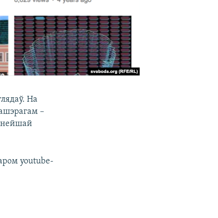
лядаў. На
эашэрагам –
уйнейшай
аром youtube-