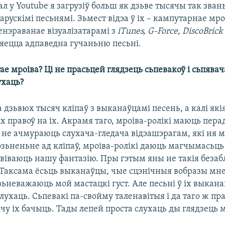
ал у Youtube я загрузіў больш як дзьве тысячы так зван
ларускімі песьнямі. Зьмест відэа ў іх – кампутарнае мро
нэраванае візуалізатарамі з
iTunes, G-Force, DiscoBrick
яецца адпаведна гучаньню песьні.​
ае мроіва? Ці не прасьцей глядзець сьпевакоў і сьпяв
ухаць?
 дзьвюх тысяч кліпаў з выканаўцамі песень, а калі якія 
х правоў на іх. Акрамя таго, мроіва-ролікі маюць пера
 не ачмураюць слухача-гледача відэашэрагам, які ня м
озьненьне ад кліпаў, мроіва-ролікі даюць магчымасьць
ьвіваюць нашу фантазію. Пры гэтым яны не такія безаб
 Таксама ёсьць выканаўцы, чые сцэнічныя вобразы мне
ьневажаюць мой мастацкі густ. Але песьні ў іх выкана
лухаць. Сьпевакі па-свойму таленавітыя і да таго ж пр
ачу іх бачыць. Тады лепей проста слухаць ды глядзець м