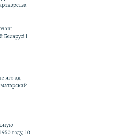
артнэрства
хочаш
 Беларусі і
е яго ад
рматарскай
льную
950 году, 10