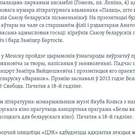
палацава-паркавым ансамблі (Гомель, пл. Леніна, 4) а
новага нумара літаратурнага альманаха «Палац», што
лія Саюзу беларускіх пісьменьнікаў. На прэзэнтацыі бу
 аўтары на чале са старшынём філіі і рэдактарам Анат
таксама адмысловыя госьці: кіраўнік Саюзу беларускіх
ч і бард Зьміцер Бартосік.
Ф у Менску пройдзе цырымонія ўзнагароды ляўрэатаў п
яхновіча за творы, напісаныя ў зьняволеньні. Падчас
анцэрт Зьмітра Вайцюшкевіча і прэзэнтацыя яго праек
ларуску «Варанок». Прэмію заснавалі ў 2013 годзе Бел
ё Свабода. Пачатак а 18-й гадзіне.
 літаратурна-мэмарыяльным музэі Якуба Коласа з на
рускага кіно прагучыць канцэртная праграма «Белы ва
соцкага для беларускага кіно). Пачатак а 18-й гадзіне.
творчай пляцоўцы «ЦЭХ» адбудзецца адкрытая лекцыя 