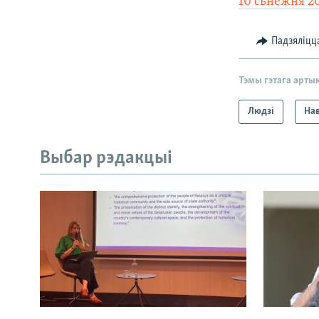
10 сьнежня 20
Падзяліцц
Тэмы гэтага арты
Людзі
На
Выбар рэдакцыі