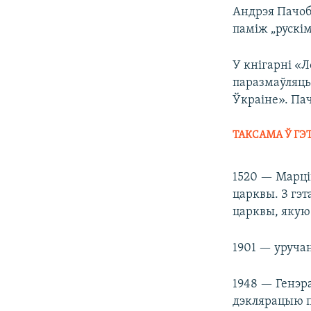
Андрэя Пачоб
паміж „рускім
У кнігарні «
паразмаўляць 
Ўкраіне». Пач
ТАКСАМА Ў ГЭ
1520 — Марці
царквы. З гэ
царквы, якую
1901 — уруча
1948 — Генэр
дэклярацыю пр