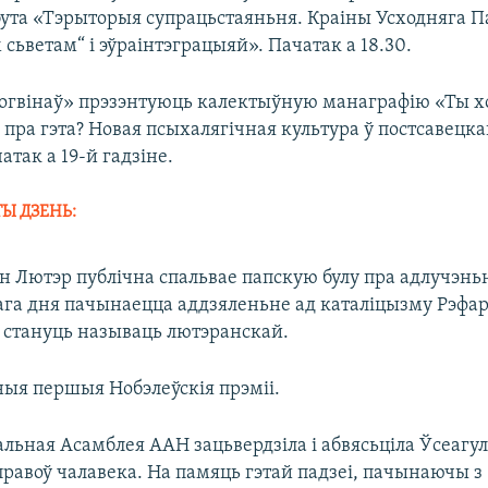
ута «Тэрыторыя супрацьстаяньня. Краіны Усходняга П
 сьветам“ і эўраінтэграцыяй». Пачатак а 18.30.
Логвінаў» прэзэнтуюць калектыўную манаграфію «Ты 
пра гэта? Новая псыхалягічная культура ў постсавецкай
атак а 19-й гадзіне.
ТЫ ДЗЕНЬ:
н Лютэр публічна спальвае папскую булу пра адлучэньн
тага дня пачынаецца аддзяленьне ад каталіцызму Рэфа
 стануць называць лютэранскай.
ныя першыя Нобэлеўскія прэміі.
альная Асамблея ААН зацьвердзiла i абвясьцiла Ўсеагу
авоў чалавека. На памяць гэтай падзеі, пачынаючы з 1