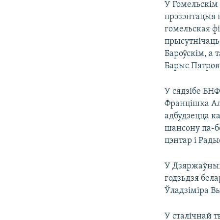
У Гомельскім 
прэзэнтацыя 
гомельская фі
прысутнічаць
Бароўскім, а 
Барыс Пятрові
У сядзібе БН
Францішка Ал
адбудзецца к
шансону па-бе
цэнтар і Рады
У Дзяржаўным
годзьдзя бела
Ўладзіміра Вы
У сталічнай 