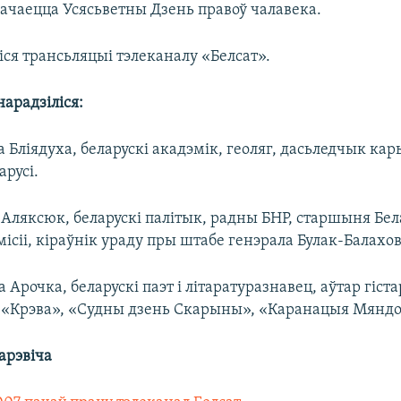
ачаецца Усясьветны Дзень правоў чалавека.
ся трансьляцыі тэлеканалу «Белсат».
нарадзіліся:
 Бліядуха, беларускі акадэмік, геоляг, дасьледчык ка
русі.
 Аляксюк, беларускі палітык, радны БНР, старшыня Бе
ісіі, кіраўнік ураду пры штабе генэрала Булак-Балахов
 Арочка, беларускі паэт і літаратуразнавец, аўтар гіс
 «Крэва», «Судны дзень Скарыны», «Каранацыя Мяндо
арэвіча