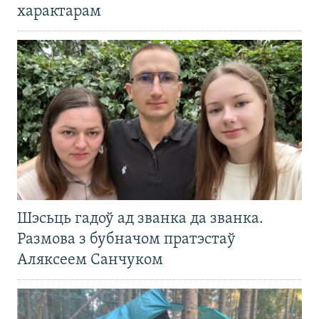
характарам
Шэсьць гадоў ад званка да званка.
Размова з бубначом пратэстаў
Аляксеем Санчуком