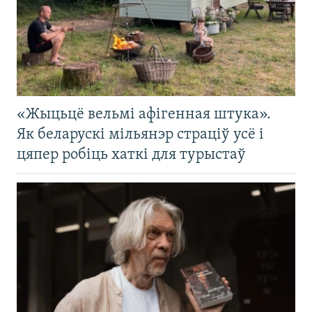
«Жыцьцё вельмі афігенная штука».
Як беларускі мільянэр страціў усё і
цяпер робіць хаткі для турыстаў