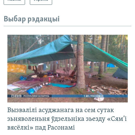
Выбар рэдакцыі
Вызвалілі асуджанага на сем сутак
зьняволеньня ўдзельніка зьезду «Сям’і
вясёлкі» пад Расонамі