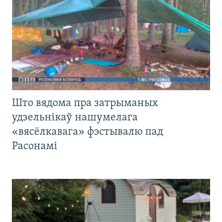
Што вядома пра затрыманых
удзельнікаў нашумелага
«вясёлкавага» фэстывалю пад
Расонамі