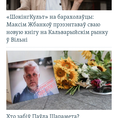
«ШокінгКульт» на барахолаўцы:
Максім Жбанкоў прэзэнтаваў сваю
новую кнігу на Кальварыйскім рынку
ў Вільні
Хто забіў Паўла Шарамета?