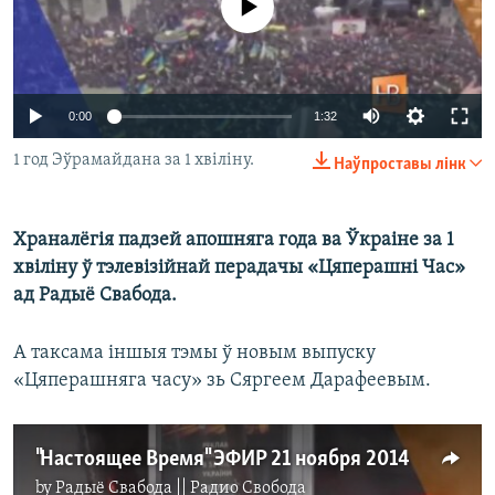
No media source currently available
КУЛЬТУРА
МОВА
КАЛЯНДАР
НА ХВАЛЯХ СВАБОДЫ
0:00
1:32
1 год Эўрамайдана за 1 хвіліну.
Наўпроставы лінк
Храналёгія падзей апошняга года ва Ўкраіне за 1
хвіліну ў тэлевізійнай перадачы «Цяперашні Час»
ад Радыё Свабода.
А таксама іншыя тэмы ў новым выпуску
«Цяперашняга часу» зь Сяргеем Дарафеевым.
"Настоящее Время" ЭФИР 21 ноября 2014
by
Радыё Свабода || Радио Свобода