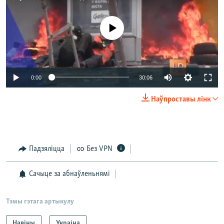
No media source currently available
0:00
30:06
Наўпроставы лінк
Падзяліцца
Без VPN
Сачыце за абнаўленьнямі
Тэмы гэтага артыкулу
Навіны
Украіна