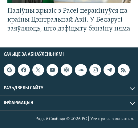
Паліўны крызіс з Расеі перакінуўся на
краіны Цэнтральнай Азіі. У Беларусі
заяўляюць, што дэфіцыту бэнзіну няма
САЧЫЦЕ ЗА АБНАЎЛЕНЬНЯМІ
РАЗЬДЗЕЛЫ САЙТУ
ІНФАРМАЦЫЯ
Радыё Свабода © 2026 РС | Усе правы захаваныя.