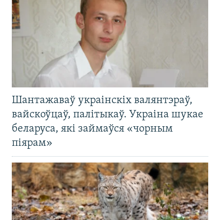
Шантажаваў украінскіх валянтэраў,
вайскоўцаў, палітыкаў. Украіна шукае
беларуса, які займаўся «чорным
піярам»