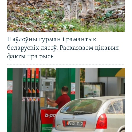
Няўлоўны гурман і рамантык
беларускіх лясоў. Расказваем цікавыя
факты пра рысь