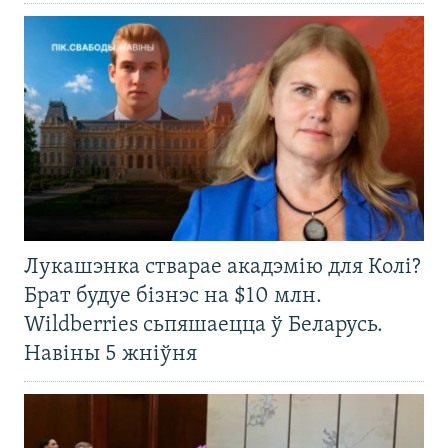
Лукашэнка стварае акадэмію для Колі?
Брат будуе бізнэс на $10 млн.
Wildberries сьпяшаецца ў Беларусь.
Навіны 5 жніўня