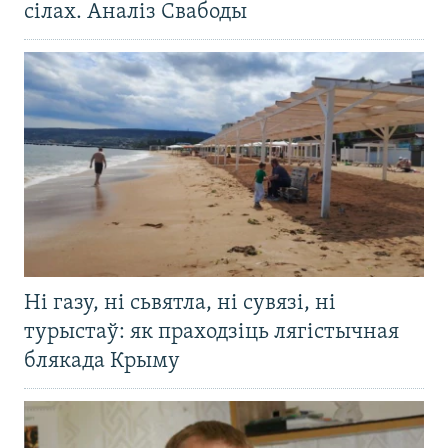
сілах. Аналіз Свабоды
Ні газу, ні сьвятла, ні сувязі, ні
турыстаў: як праходзіць лягістычная
блякада Крыму