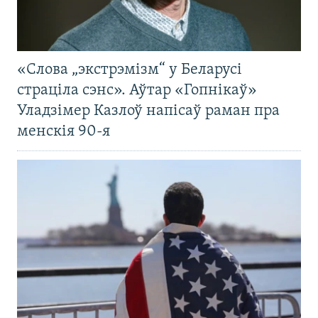
«Слова „экстрэмізм“ у Беларусі
страціла сэнс». Аўтар «Гопнікаў»
Уладзімер Казлоў напісаў раман пра
менскія 90-я