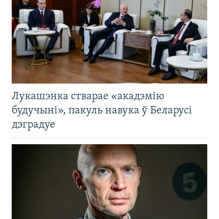
Лукашэнка стварае «акадэмію
будучыні», пакуль навука ў Беларусі
дэградуе