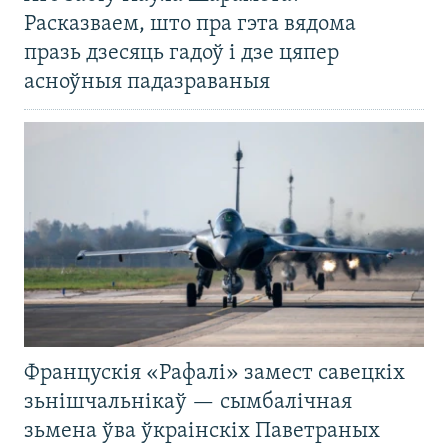
Расказваем, што пра гэта вядома
празь дзесяць гадоў і дзе цяпер
асноўныя падазраваныя
Францускія «Рафалі» замест савецкіх
зьнішчальнікаў — сымбалічная
зьмена ўва ўкраінскіх Паветраных