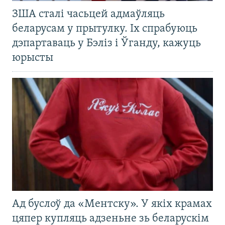
ЗША сталі часьцей адмаўляць
беларусам у прытулку. Іх спрабуюць
дэпартаваць у Бэліз і Ўганду, кажуць
юрысты
Ад буслоў да «Ментску». У якіх крамах
цяпер купляць адзеньне зь беларускім