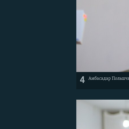
4
Амбасадар Польшч