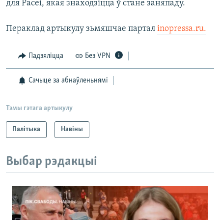
для Расеі, якая знаходзіцца ў стане заняпаду.
Пераклад артыкулу зьмяшчае партал
inopressa.ru.
Падзяліцца
Без VPN
Сачыце за абнаўленьнямі
Тэмы гэтага артыкулу
Палітыка
Навіны
Выбар рэдакцыі