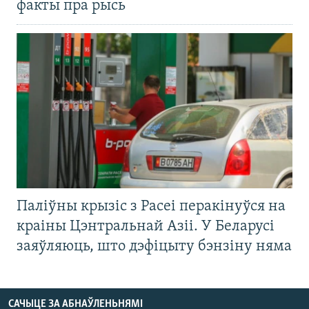
факты пра рысь
Паліўны крызіс з Расеі перакінуўся на
краіны Цэнтральнай Азіі. У Беларусі
заяўляюць, што дэфіцыту бэнзіну няма
САЧЫЦЕ ЗА АБНАЎЛЕНЬНЯМІ