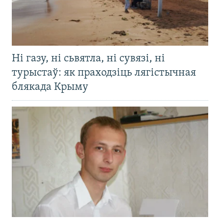
Ні газу, ні сьвятла, ні сувязі, ні
турыстаў: як праходзіць лягістычная
блякада Крыму