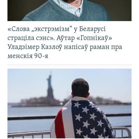
«Слова „экстрэмізм“ у Беларусі
страціла сэнс». Аўтар «Гопнікаў»
Уладзімер Казлоў напісаў раман пра
менскія 90-я