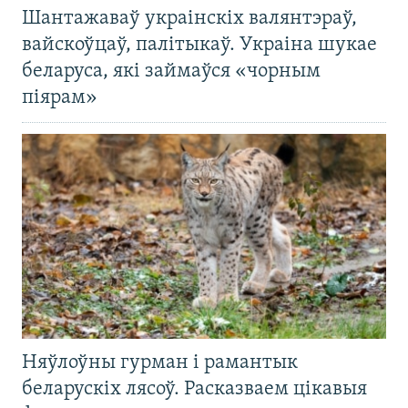
Шантажаваў украінскіх валянтэраў,
вайскоўцаў, палітыкаў. Украіна шукае
беларуса, які займаўся «чорным
піярам»
Няўлоўны гурман і рамантык
беларускіх лясоў. Расказваем цікавыя