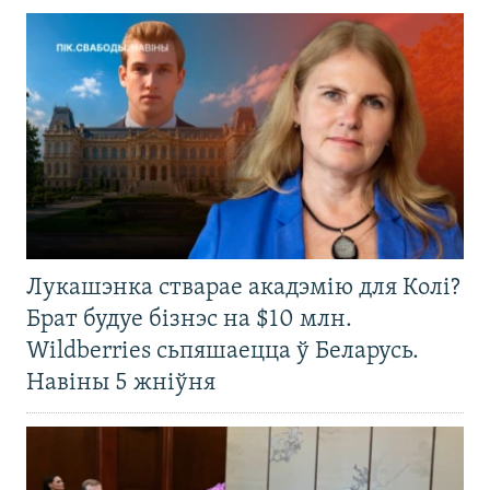
Лукашэнка стварае акадэмію для Колі?
Брат будуе бізнэс на $10 млн.
Wildberries сьпяшаецца ў Беларусь.
Навіны 5 жніўня