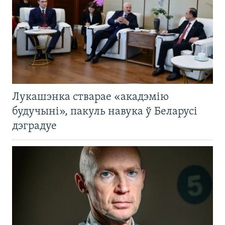
Лукашэнка стварае «акадэмію
будучыні», пакуль навука ў Беларусі
дэградуе