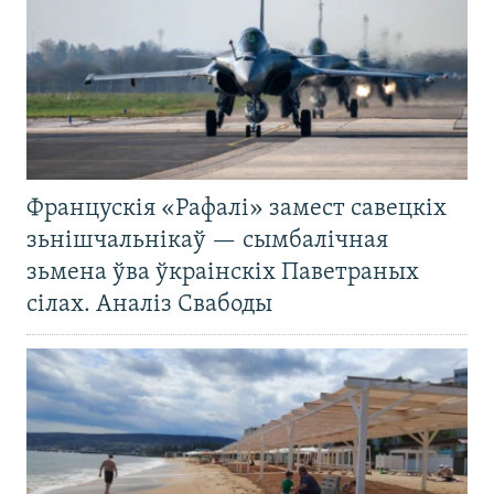
Францускія «Рафалі» замест савецкіх
зьнішчальнікаў — сымбалічная
зьмена ўва ўкраінскіх Паветраных
сілах. Аналіз Свабоды