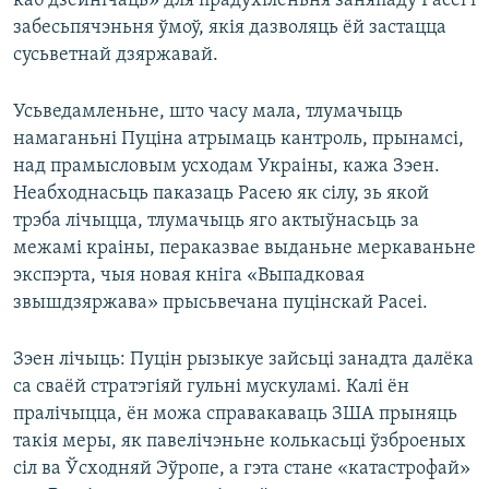
каб дзейнічаць» для прадухіленьня заняпаду Расеі і
забесьпячэньня ўмоў, якія дазволяць ёй застацца
сусьветнай дзяржавай.
Усьведамленьне, што часу мала, тлумачыць
намаганьні Пуціна атрымаць кантроль, прынамсі,
над прамысловым усходам Украіны, кажа Зэен.
Неабходнасьць паказаць Расею як сілу, зь якой
трэба лічыцца, тлумачыць яго актыўнасьць за
межамі краіны, пераказвае выданьне меркаваньне
экспэрта, чыя новая кніга «Выпадковая
звышдзяржава» прысьвечана пуцінскай Расеі.
Зэен лічыць: Пуцін рызыкуе зайсьці занадта далёка
са сваёй стратэгіяй гульні мускуламі. Калі ён
пралічыцца, ён можа справакаваць ЗША прыняць
такія меры, як павелічэньне колькасьці ўзброеных
сіл ва Ўсходняй Эўропе, а гэта стане «катастрофай»