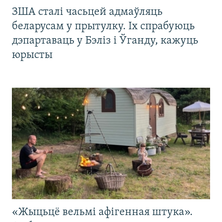
ЗША сталі часьцей адмаўляць
беларусам у прытулку. Іх спрабуюць
дэпартаваць у Бэліз і Ўганду, кажуць
юрысты
«Жыцьцё вельмі афігенная штука».