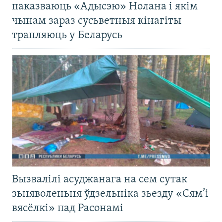
паказваюць «Адысэю» Нолана і якім
чынам зараз сусьветныя кінагіты
трапляюць у Беларусь
Вызвалілі асуджанага на сем сутак
зьняволеньня ўдзельніка зьезду «Сям’і
вясёлкі» пад Расонамі