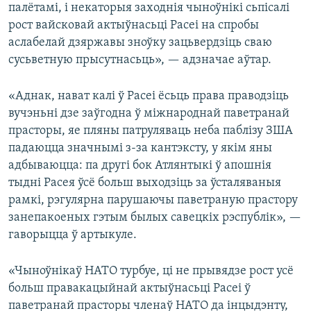
палётамі, і некаторыя заходнія чыноўнікі сьпісалі
рост вайсковай актыўнасьці Расеі на спробы
аслабелай дзяржавы зноўку зацьвердзіць сваю
сусьветную прысутнасьць», — адзначае аўтар.
«Аднак, нават калі ў Расеі ёсьць права праводзіць
вучэньні дзе заўгодна ў міжнароднай паветранай
прасторы, яе пляны патруляваць неба паблізу ЗША
падаюцца значнымі з-за кантэксту, у якім яны
адбываюцца: па другі бок Атлянтыкі ў апошнія
тыдні Расея ўсё больш выходзіць за ўсталяваныя
рамкі, рэгулярна парушаючы паветраную прастору
занепакоеных гэтым былых савецкіх рэспублік», —
гаворыцца ў артыкуле.
«Чыноўнікаў НАТО турбуе, ці не прывядзе рост усё
больш правакацыйнай актыўнасьці Расеі ў
паветранай прасторы членаў НАТО да інцыдэнту,