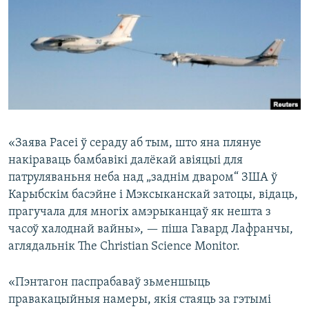
КУЛЬТУРА
МОВА
КАЛЯНДАР
НА ХВАЛЯХ СВАБОДЫ
«Заява Расеі ў сераду аб тым, што яна плянуе
накіраваць бамбавікі далёкай авіяцыі для
патруляваньня неба над „заднім дваром“ ЗША ў
Карыбскім басэйне і Мэксыканскай затоцы, відаць,
прагучала для многіх амэрыканцаў як нешта з
часоў халоднай вайны», — піша Гавард Лафранчы,
аглядальнік The Christian Science Monitor.
«Пэнтагон паспрабаваў зьменшыць
правакацыйныя намеры, якія стаяць за гэтымі