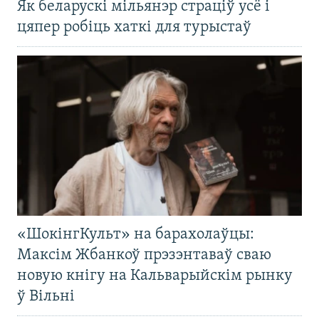
Як беларускі мільянэр страціў усё і
цяпер робіць хаткі для турыстаў
«ШокінгКульт» на барахолаўцы:
Максім Жбанкоў прэзэнтаваў сваю
новую кнігу на Кальварыйскім рынку
ў Вільні