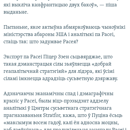
які выкліча канфрантацыю двух бакоў», — піша
выданьне.
Пытаньне, якое актыўна абмяркоўваюць чыноўнікі
міністэрства абароны ЗША і аналітыкі па Расеі,
стаіць так: што задумвае Расея?
Экспэрт па Расеі Піцер Зэен сьцьвярджае, што
такая дэманстрацыя сілы зьяўляецца «добрай
геапалітычнай стратэгіяй» для лідэра, які ўсімі
сіламі імкнецца адрадзіць сусьветную дзяржаву.
Адзначаючы эканамічны спад і дэмаграфічны
крызіс у Расеі, былы віцэ-прэзыдэнт аддзелу
аналітыкі ў Цэнтры сусьветнага стратэгічнага
прагназаваньня Stratfor, кажа, што ў Пуціна ёсьць
«максымум восем гадоў, калі ён адносна моцны,