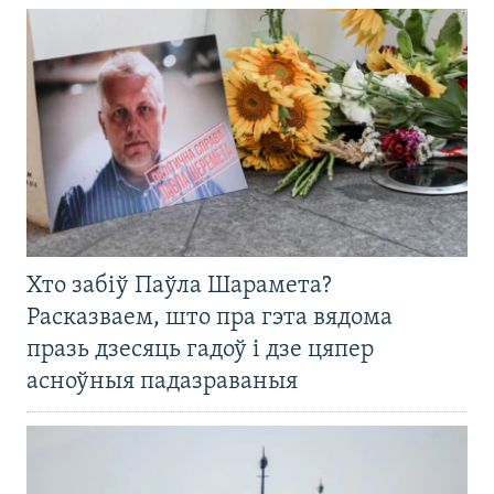
Хто забіў Паўла Шарамета?
Расказваем, што пра гэта вядома
празь дзесяць гадоў і дзе цяпер
асноўныя падазраваныя