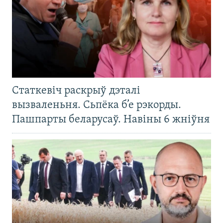
Статкевіч раскрыў дэталі
вызваленьня. Сьпёка б’е рэкорды.
Пашпарты беларусаў. Навіны 6 жніўня