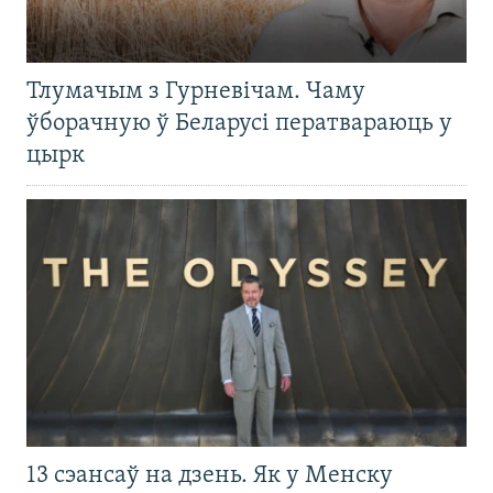
Тлумачым з Гурневічам. Чаму
ўборачную ў Беларусі ператвараюць у
цырк
13 сэансаў на дзень. Як у Менску