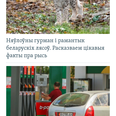
Няўлоўны гурман і рамантык
беларускіх лясоў. Расказваем цікавыя
факты пра рысь