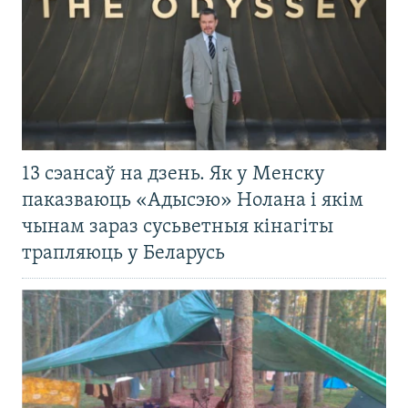
13 сэансаў на дзень. Як у Менску
паказваюць «Адысэю» Нолана і якім
чынам зараз сусьветныя кінагіты
трапляюць у Беларусь