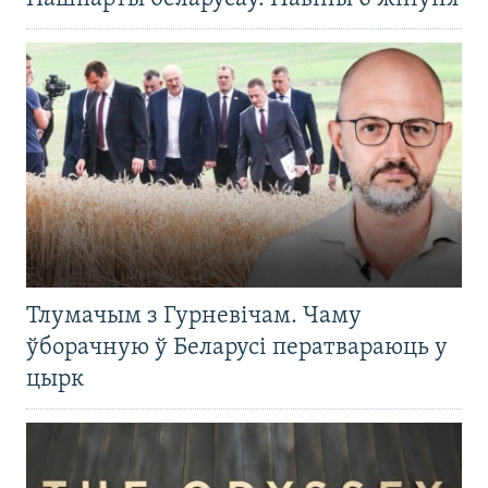
Тлумачым з Гурневічам. Чаму
ўборачную ў Беларусі ператвараюць у
цырк