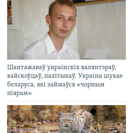
Шантажаваў украінскіх валянтэраў,
вайскоўцаў, палітыкаў. Украіна шукае
беларуса, які займаўся «чорным
піярам»