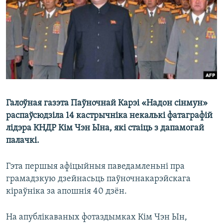
КУЛЬТУРА
МОВА
КАЛЯНДАР
НА ХВАЛЯХ СВАБОДЫ
Галоўная газэта Паўночнай Карэі «Надон сінмун»
распаўсюдзіла 14 кастрычніка некалькі фатаграфій
лідэра КНДР Кім Чэн Ына, які стаіць з дапамогай
палачкі.
Гэта першыя афіцыйныя паведамленьні пра
грамадзкую дзейнасьць паўночнакарэйскага
кіраўніка за апошнія 40 дзён.
На апублікаваных фотаздымках Кім Чэн Ын,