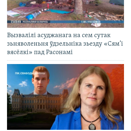
Вызвалілі асуджанага на сем сутак
зьняволеньня ўдзельніка зьезду «Сям’і
вясёлкі» пад Расонамі