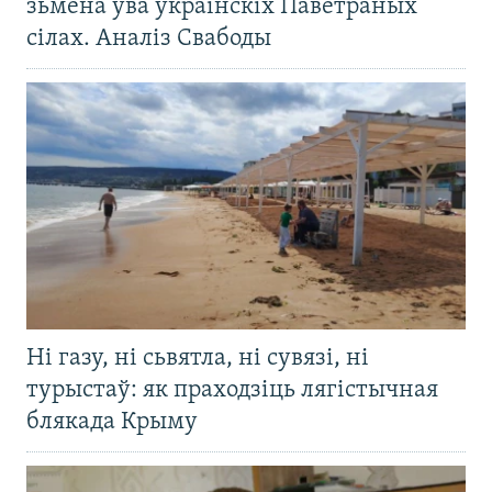
зьмена ўва ўкраінскіх Паветраных
сілах. Аналіз Свабоды
Ні газу, ні сьвятла, ні сувязі, ні
турыстаў: як праходзіць лягістычная
блякада Крыму