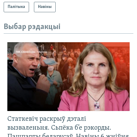
Палітыка
Навіны
Выбар рэдакцыі
Статкевіч раскрыў дэталі
вызваленьня. Сьпёка б’е рэкорды.
Пашпарты беларусаў. Навіны 6 жніўня