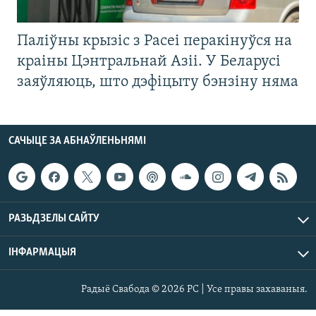
Паліўны крызіс з Расеі перакінуўся на
краіны Цэнтральнай Азіі. У Беларусі
заяўляюць, што дэфіцыту бэнзіну няма
САЧЫЦЕ ЗА АБНАЎЛЕНЬНЯМІ
РАЗЬДЗЕЛЫ САЙТУ
ІНФАРМАЦЫЯ
Радыё Свабода © 2026 РС | Усе правы захаваныя.