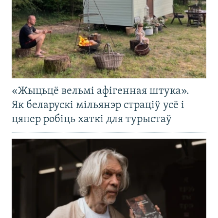
«Жыцьцё вельмі афігенная штука».
Як беларускі мільянэр страціў усё і
цяпер робіць хаткі для турыстаў