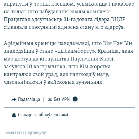
апрануты ў чорны касьцюм, усьміхаецца і паказвае
на толькі што пабудаваны жылы комплекс.
Працяглая адсутнасьць 31-гадовага лідэра КНДР
сілкавала спэкуляцыі адносна стану яго здароўя.
Афіцыйныя крыніцы паведамлялі, што Кім Чэн Ын
знаходзіцца ў стане «дыскамфорту». Крыніца, якая
мае доступ да кіраўніцтва Паўночнай Карэі,
заяўляла 10 кастрычніка, што Кім жорстка
кантралюе свой урад, але пашкодзіў нагу,
удзельнічаючы ў вайсковых вучэньнях.
Падзяліцца
Без VPN
Сачыце за абнаўленьнямі
Тэмы гэтага артыкулу