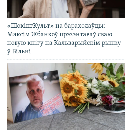
«ШокінгКульт» на барахолаўцы:
Максім Жбанкоў прэзэнтаваў сваю
новую кнігу на Кальварыйскім рынку
ў Вільні