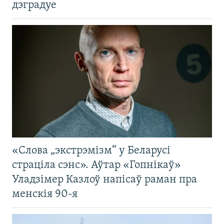
дэградуе
«Слова „экстрэмізм“ у Беларусі
страціла сэнс». Аўтар «Гопнікаў»
Уладзімер Казлоў напісаў раман пра
менскія 90-я