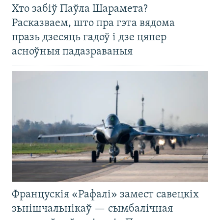
Хто забіў Паўла Шарамета?
Расказваем, што пра гэта вядома
празь дзесяць гадоў і дзе цяпер
асноўныя падазраваныя
Францускія «Рафалі» замест савецкіх
зьнішчальнікаў — сымбалічная