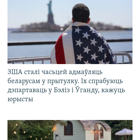
ЗША сталі часьцей адмаўляць
беларусам у прытулку. Іх спрабуюць
дэпартаваць у Бэліз і Ўганду, кажуць
юрысты