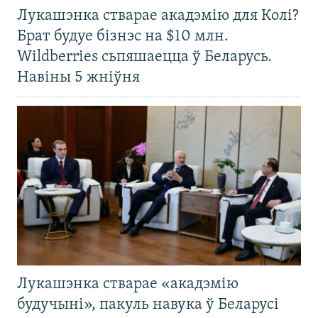
Лукашэнка стварае акадэмію для Колі?
Брат будуе бізнэс на $10 млн.
Wildberries сьпяшаецца ў Беларусь.
Навіны 5 жніўня
Лукашэнка стварае «акадэмію
будучыні», пакуль навука ў Беларусі