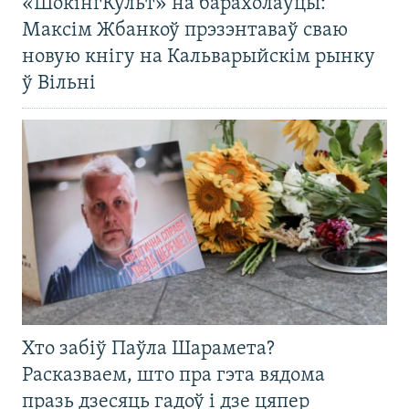
«ШокінгКульт» на барахолаўцы:
Максім Жбанкоў прэзэнтаваў сваю
новую кнігу на Кальварыйскім рынку
ў Вільні
Хто забіў Паўла Шарамета?
Расказваем, што пра гэта вядома
празь дзесяць гадоў і дзе цяпер