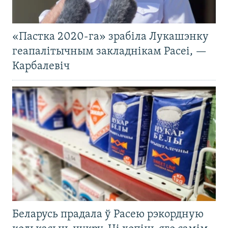
«Пастка 2020-га» зрабіла Лукашэнку
геапалітычным закладнікам Расеі, —
Карбалевіч
Беларусь прадала ў Расею рэкордную