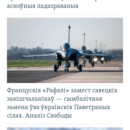
асноўныя падазраваныя
Францускія «Рафалі» замест савецкіх
зьнішчальнікаў — сымбалічная
зьмена ўва ўкраінскіх Паветраных
сілах. Аналіз Свабоды