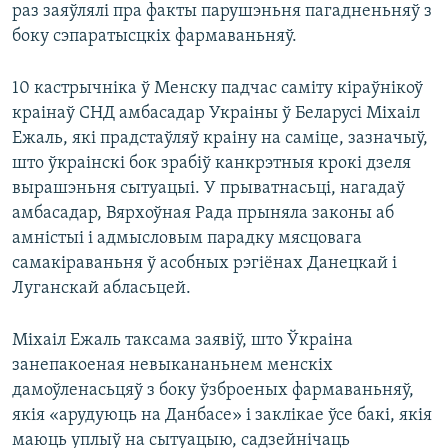
раз заяўлялі пра факты парушэньня пагадненьняў з
боку сэпаратысцкіх фармаваньняў.
10 кастрычніка ў Менску падчас саміту кіраўнікоў
краінаў СНД амбасадар Украіны ў Беларусі Міхаіл
Ежаль, які прадстаўляў краіну на саміце, зазначыў,
што ўкраінскі бок зрабіў канкрэтныя крокі дзеля
вырашэньня сытуацыі. У прыватнасьці, нагадаў
амбасадар, Вярхоўная Рада прыняла законы аб
амністыі і адмысловым парадку мясцовага
самакіраваньня ў асобных рэгіёнах Данецкай і
Луганскай абласьцей.
Міхаіл Ежаль таксама заявіў, што Ўкраіна
занепакоеная невыкананьнем менскіх
дамоўленасьцяў з боку ўзброеных фармаваньняў,
якія «арудуюць на Данбасе» і заклікае ўсе бакі, якія
маюць уплыў на сытуацыю, садзейнічаць