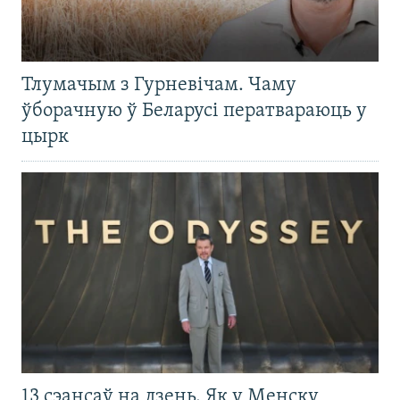
Тлумачым з Гурневічам. Чаму
ўборачную ў Беларусі ператвараюць у
цырк
13 сэансаў на дзень. Як у Менску