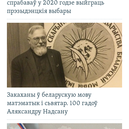
спрабаваў у 2020 годзе выйграць
прэзыдэнцкія выбары
Закаханы ў беларускую мову
матэматык і сьвятар. 100 гадоў
Аляксандру Надсану