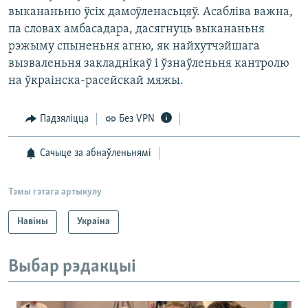
выкананьню ўсіх дамоўленасьцяў. Асабліва важна,
па словах амбасадара, дасягнуць выкананьня
рэжыму спыненьня агню, як найхутчэйшага
вызваленьня закладнікаў і ўзнаўленьня кантролю
на ўкраінска-расейскай мяжы.
Падзяліцца
Без VPN
Сачыце за абнаўленьнямі
Тэмы гэтага артыкулу
Навіны
Украіна
Выбар рэдакцыі