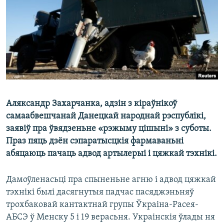
КУЛЬТУРА
МОВА
КАЛЯНДАР
НА ХВАЛЯХ СВАБОДЫ
Аляксандр Захарчанка, адзін з кіраўнікоў
самаабвешчанай Данецкай народнай рэспублікі,
заявіў пра ўвядзеньне «рэжыму цішыні» з суботы.
Праз пяць дзён сэпаратысцкія фармаваньні
абяцаюць пачаць адвод артылерыі і цяжкай тэхнікі.
Дамоўленасьці пра спыненьне агню і адвод цяжкай
тэхнікі былі дасягнутыя падчас пасяджэньняў
трохбаковай кантактнай групы Ўкраіна-Расея-
АБСЭ ў Менску 5 і 19 верасьня. Украінскія ўлады ня