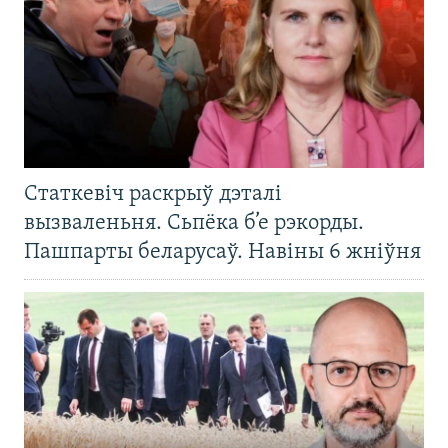
Статкевіч раскрыў дэталі
вызваленьня. Сьпёка б’е рэкорды.
Пашпарты беларусаў. Навіны 6 жніўня