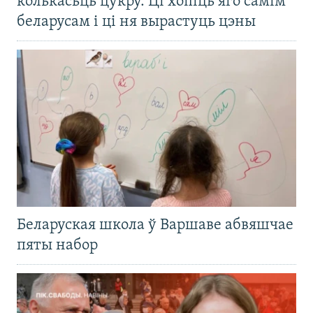
колькасьць цукру. Ці хопіць яго самім
беларусам і ці ня вырастуць цэны
Беларуская школа ў Варшаве абвяшчае
пяты набор