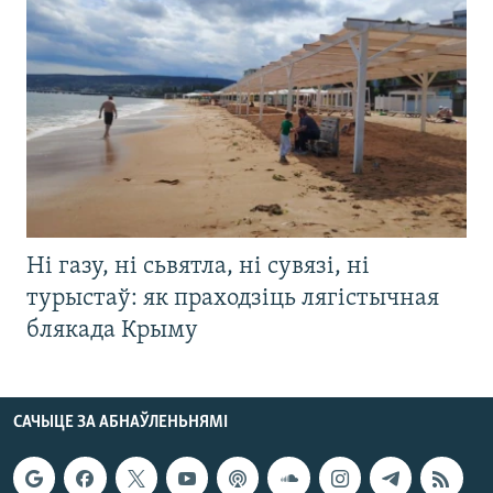
Ні газу, ні сьвятла, ні сувязі, ні
турыстаў: як праходзіць лягістычная
блякада Крыму
САЧЫЦЕ ЗА АБНАЎЛЕНЬНЯМІ