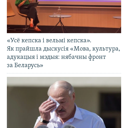
«Усё кепска і вельмі кепска».
Як прайшла дыскусія «Мова, культура,
адукацыя і мэдыя: нябачны фронт
за Беларусь»