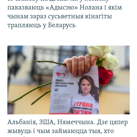
паказваюць «Адысэю» Нолана і якім
чынам зараз сусьветныя кінагіты
трапляюць у Беларусь
Альбанія, ЗША, Нямеччына. Дзе цяпер
жывуць і чым займаюцца тыя, хто