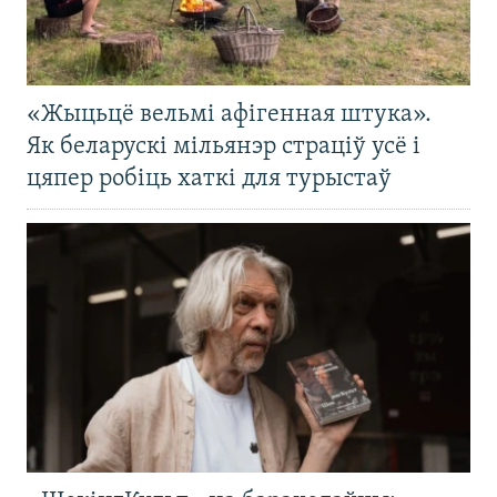
«Жыцьцё вельмі афігенная штука».
Як беларускі мільянэр страціў усё і
цяпер робіць хаткі для турыстаў