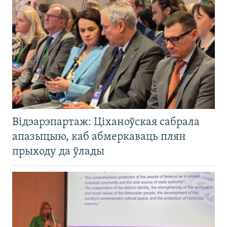
Відэарэпартаж: Ціханоўская сабрала
апазыцыю, каб абмеркаваць плян
прыходу да ўлады