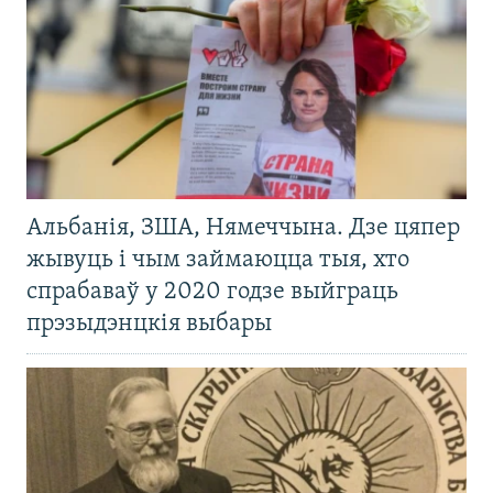
Альбанія, ЗША, Нямеччына. Дзе цяпер
жывуць і чым займаюцца тыя, хто
спрабаваў у 2020 годзе выйграць
прэзыдэнцкія выбары