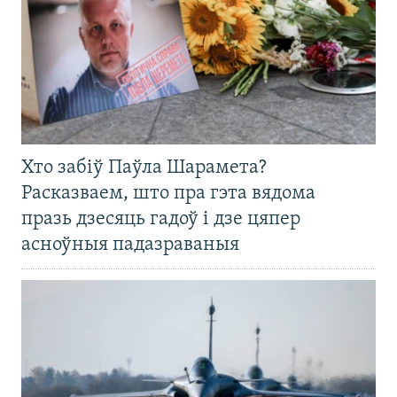
Хто забіў Паўла Шарамета?
Расказваем, што пра гэта вядома
празь дзесяць гадоў і дзе цяпер
асноўныя падазраваныя