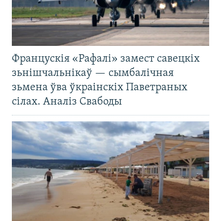
Францускія «Рафалі» замест савецкіх
зьнішчальнікаў — сымбалічная
зьмена ўва ўкраінскіх Паветраных
сілах. Аналіз Свабоды