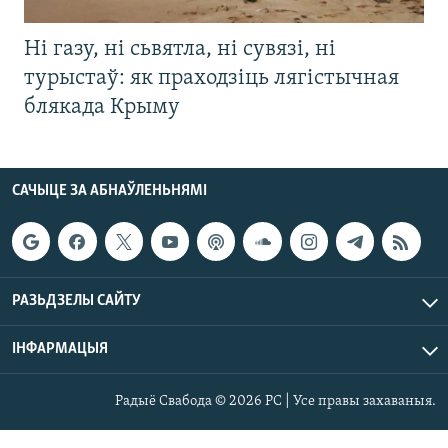
Ні газу, ні сьвятла, ні сувязі, ні
турыстаў: як праходзіць лягістычная
блякада Крыму
САЧЫЦЕ ЗА АБНАЎЛЕНЬНЯМІ
РАЗЬДЗЕЛЫ САЙТУ
ІНФАРМАЦЫЯ
Радыё Свабода © 2026 РС | Усе правы захаваныя.