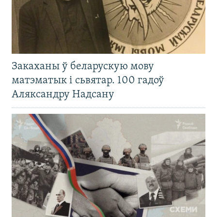
Закаханы ў беларускую мову
матэматык і сьвятар. 100 гадоў
Аляксандру Надсану