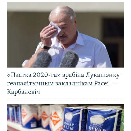
«Пастка 2020-га» зрабіла Лукашэнку
геапалітычным закладнікам Расеі, —
Карбалевіч