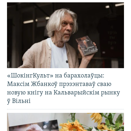
«ШокінгКульт» на барахолаўцы:
Максім Жбанкоў прэзэнтаваў сваю
новую кнігу на Кальварыйскім рынку
ў Вільні