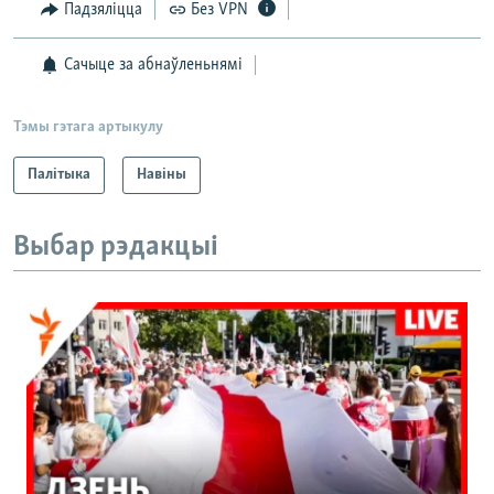
Падзяліцца
Без VPN
Сачыце за абнаўленьнямі
Тэмы гэтага артыкулу
Палітыка
Навіны
Выбар рэдакцыі