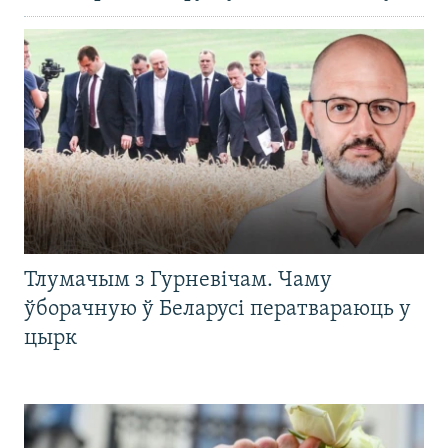
Тлумачым з Гурневічам. Чаму
ўборачную ў Беларусі ператвараюць у
цырк