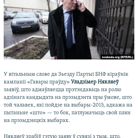
КУЛЬТУРА
МОВА
КАЛЯНДАР
НА ХВАЛЯХ СВАБОДЫ
У вітальным слове да Зьезду Партыі БНФ кіраўнік
кампаніі «Гавары праўду»
Уладзімер Някляеў
заявіў, што адмаўляецца прэтэндаваць на ролю
адзінага кандыдата на прэзыдэнта пры ўмове, што
той чалавек, які пойдзе на выбары-2015, адкажа на
пытаньне «што» — то бок, патлумачыць свой плян
на прэзыдэнцкіх выбарах.
Някляеў зрабіў гэтую заяву ў сувязі з тым, што,