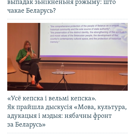
выпадак зьнікненьня рэжыму: што
чакае Беларусь?
«Усё кепска і вельмі кепска».
Як прайшла дыскусія «Мова, культура,
адукацыя і мэдыя: нябачны фронт
за Беларусь»