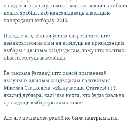
паводле яго словаў, кожны палітык павінен асабіста
нешта зрабіць, каб кансалідаваць апазыцыю
напярэдадні выбараў-2015.
Паводле яго, сёньня ўстала пагроза таго, што
дэмакратычныя сілы ня выйдуць на прэзыдэнцкія
выбары з адзіным кандыдытам, таму што палітыкі
ніяк ня могуць дамовіцца.
Ён таксама ўзгадаў, што раней прапанаваў
вылучыць адзіным кандыдатам палітвязьня
Міколая Статкевіча: «Вылучаецца Статкевіч і ў
якасьці дублёра, калі ідзе нехта, хто будзе рэальна
праводзіць выбарчую кампанію».
Але яго прапанова раней не была падтрыманая.