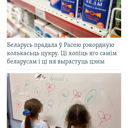
Беларусь прадала ў Расею рэкордную
колькасьць цукру. Ці хопіць яго самім
беларусам і ці ня вырастуць цэны