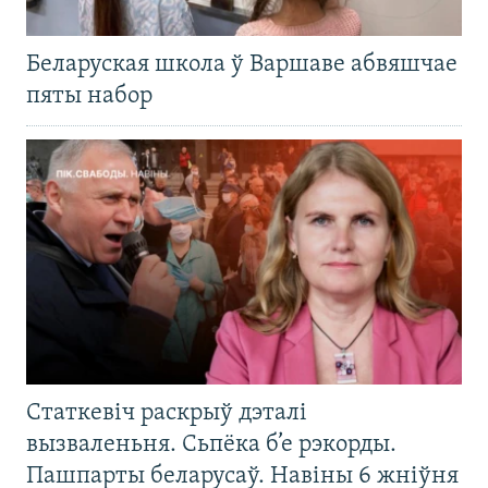
Беларуская школа ў Варшаве абвяшчае
пяты набор
Статкевіч раскрыў дэталі
вызваленьня. Сьпёка б’е рэкорды.
Пашпарты беларусаў. Навіны 6 жніўня