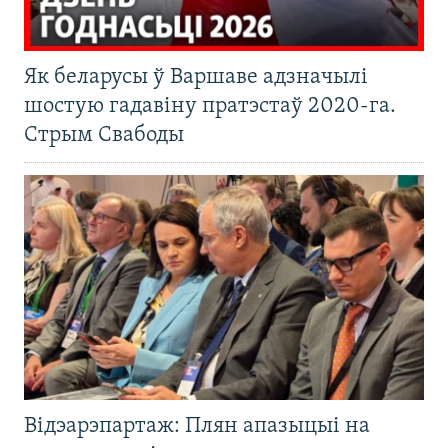
Як беларусы ў Варшаве адзначылі
шостую гадавіну пратэстаў 2020-га.
Стрым Свабоды
Відэарэпартаж: Плян апазыцыі на