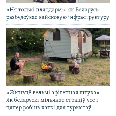
«Ня толькі пляцдарм»: як Беларусь
разбудоўвае вайсковую інфраструктуру
«Жыцьцё вельмі афігенная штука».
Як беларускі мільянэр страціў усё і
цяпер робіць хаткі для турыстаў