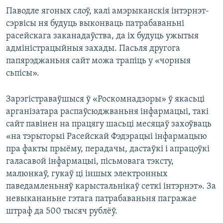
Паводле ягоных слоў, калі амэрыканскія інтэрнэт-
сэрвісы ня будуць выконваць патрабаваньні
расейскага заканадаўства, да іх будуць ужытыя
адміністрацыйныя захады. Пасьля другога
папярэджаньня сайт можа трапіць у «чорныя
сьпісы».
Зарэгістраваўшыся ў «Роскомнадзоры» ў якасьці
арганізатара распаўсюджваньня інфармацыі, такі
сайт павінен на працягу шасьці месяцаў захоўваць
«на тэрыторыі Расейскай Фэдэрацыі інфармацыю
пра факты прыёму, перадачы, дастаўкі і апрацоўкі
галасавой інфармацыі, пісьмовага тэксту,
малюнкаў, гукаў ці іншых электронных
паведамленьняў карыстальнікаў сеткі інтэрнэт». За
невыкананьне гэтага патрабаваньня пагражае
штраф да 500 тысяч рублёў.