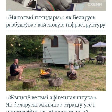
«Ня толькі пляцдарм»: як Беларусь
разбудоўвае вайсковую інфраструктуру
«Жыцьцё вельмі афігенная штука».
Як беларускі мільянэр страціў усё і