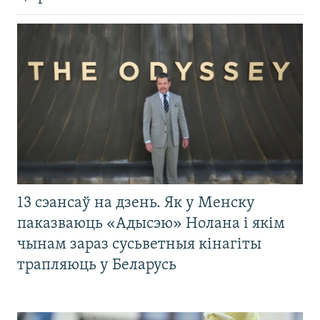
13 сэансаў на дзень. Як у Менску
паказваюць «Адысэю» Нолана і якім
чынам зараз сусьветныя кінагіты
трапляюць у Беларусь