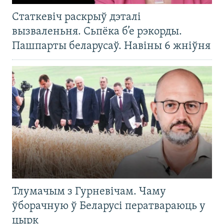
Статкевіч раскрыў дэталі
вызваленьня. Сьпёка б’е рэкорды.
Пашпарты беларусаў. Навіны 6 жніўня
Тлумачым з Гурневічам. Чаму
ўборачную ў Беларусі ператвараюць у
цырк