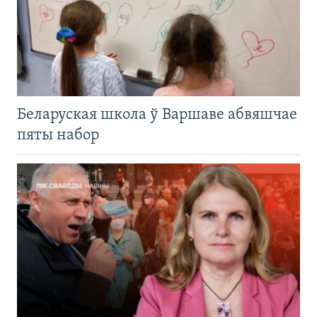
Беларуская школа ў Варшаве абвяшчае
пяты набор