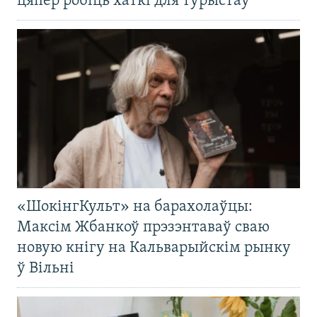
цяпер робіць хаткі для турыстаў
«ШокінгКульт» на барахолаўцы:
Максім Жбанкоў прэзэнтаваў сваю
новую кнігу на Кальварыйскім рынку
ў Вільні