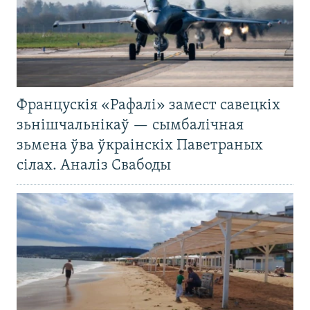
Францускія «Рафалі» замест савецкіх
зьнішчальнікаў — сымбалічная
зьмена ўва ўкраінскіх Паветраных
сілах. Аналіз Свабоды