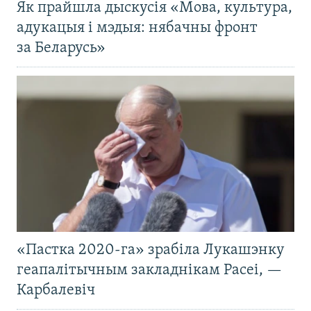
Як прайшла дыскусія «Мова, культура,
адукацыя і мэдыя: нябачны фронт
за Беларусь»
«Пастка 2020-га» зрабіла Лукашэнку
геапалітычным закладнікам Расеі, —
Карбалевіч