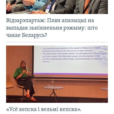
Відэарэпартаж: Плян апазыцыі на
выпадак зьнікненьня рэжыму: што
чакае Беларусь?
«Усё кепска і вельмі кепска».