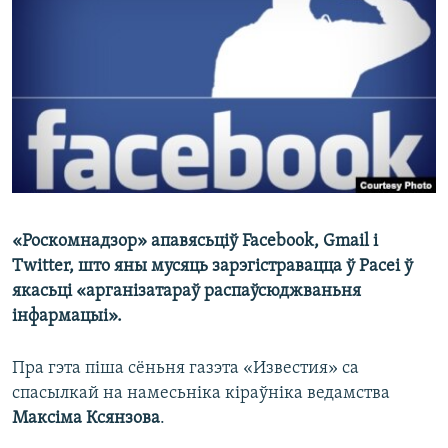
КУЛЬТУРА
МОВА
КАЛЯНДАР
НА ХВАЛЯХ СВАБОДЫ
«Роскомнадзор» апавясьціў Facebook, Gmail і
Twitter, што яны мусяць зарэгістравацца ў Расеі ў
якасьці «арганізатараў распаўсюджваньня
інфармацыі».
Пра гэта піша сёньня газэта «Известия» са
спасылкай на намесьніка кіраўніка ведамства
Максіма Ксянзова
.