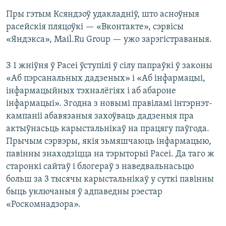
Пры гэтым Ксяндзоў удакладніў, што асноўныя
расейскія пляцоўкі — «Вконтакте», сэрвісы
«Яндэкса», Mail.Ru Group — ужо зарэгістраваныя.
З 1 жніўня ў Расеі ўступілі ў сілу папраўкі ў законы
«Аб пэрсанальных дадзеных» і «Аб інфармацыі,
інфармацыйных тэхналёгіях і аб абароне
інфармацыі». Згодна з новымі правіламі інтэрнэт-
кампаніі абавязаныя захоўваць дадзеныя пра
актыўнасьць карыстальнікаў на працягу паўгода.
Прычым сэрвэры, якія зьмяшчаюць інфармацыю,
павінны знаходзіцца на тэрыторыі Расеі. Да таго ж
старонкі сайтаў і блогераў з наведвальнасьцю
больш за 3 тысячы карыстальнікаў у суткі павінны
быць уключаныя ў адпаведны рэестар
«Роскомнадзора».