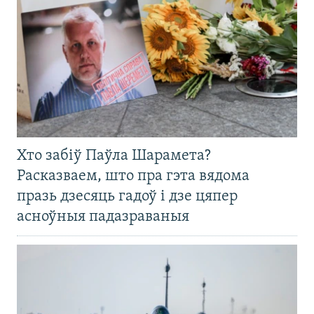
Хто забіў Паўла Шарамета?
Расказваем, што пра гэта вядома
празь дзесяць гадоў і дзе цяпер
асноўныя падазраваныя