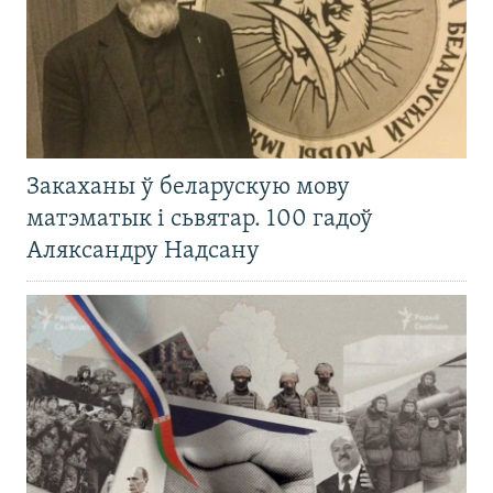
Закаханы ў беларускую мову
матэматык і сьвятар. 100 гадоў
Аляксандру Надсану