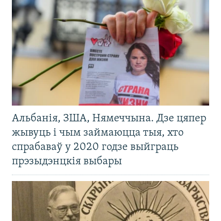
Альбанія, ЗША, Нямеччына. Дзе цяпер
жывуць і чым займаюцца тыя, хто
спрабаваў у 2020 годзе выйграць
прэзыдэнцкія выбары