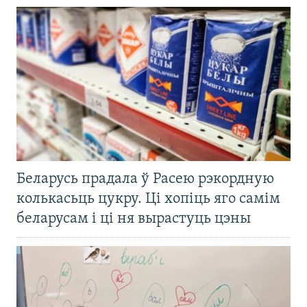
Беларусь прадала ў Расею рэкордную
колькасьць цукру. Ці хопіць яго самім
беларусам і ці ня вырастуць цэны