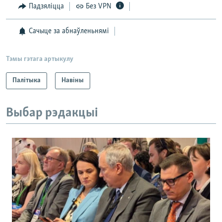
Падзяліцца
Без VPN
Сачыце за абнаўленьнямі
Тэмы гэтага артыкулу
Палітыка
Навіны
Выбар рэдакцыі