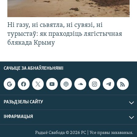
Ні газу, ні сьвятла, ні сувязі, ні
турыстаў: як праходзіць лягістычная
блякада Крыму
САЧЫЦЕ ЗА АБНАЎЛЕНЬНЯМІ
РАЗЬДЗЕЛЫ САЙТУ
ІНФАРМАЦЫЯ
Радыё Свабода © 2026 РС | Усе правы захаваныя.