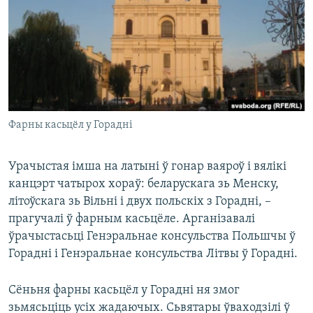
КУЛЬТУРА
МОВА
КАЛЯНДАР
НА ХВАЛЯХ СВАБОДЫ
Фарны касьцёл у Горадні
Урачыстая імша на латыні ў гонар ваяроў і вялікі
канцэрт чатырох хораў: беларускага зь Менску,
літоўскага зь Вільні і двух польскіх з Горадні, –
прагучалі ў фарным касьцёле. Арганізавалі
ўрачыстасьці Генэральнае консульства Польшчы ў
Горадні і Генэральнае консульства Літвы ў Горадні.
Сёньня фарны касьцёл у Горадні ня змог
зьмясьціць усіх жадаючых. Сьвятары ўваходзілі ў