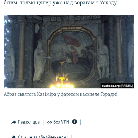
бітвы, толькі цяпер ужо над ворагам з Усходу.
Абраз сьвятога Казіміра ў фарным касьцёле Горадні
Падзяліцца
Без VPN
Сачыце за абнаўленьнямі