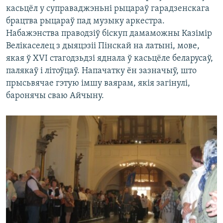
касьцёл у суправаджэньні рыцараў гарадзенскага
брацтва рыцараў пад музыку аркестра.
Набажэнства праводзіў біскуп дамаможны Казімір
Велікаселец з дыяцэзіі Пінскай на латыні, мове,
якая ў ХVІ стагодзьдзі яднала ў касьцёле беларусаў,
палякаў і літоўцаў. Напачатку ён зазначыў, што
прысьвячае гэтую імшу ваярам, якія загінулі,
баронячы сваю Айчыну.