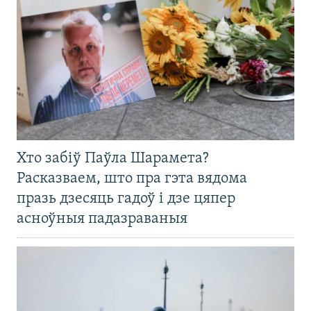
Хто забіў Паўла Шарамета?
Расказваем, што пра гэта вядома
празь дзесяць гадоў і дзе цяпер
асноўныя падазраваныя