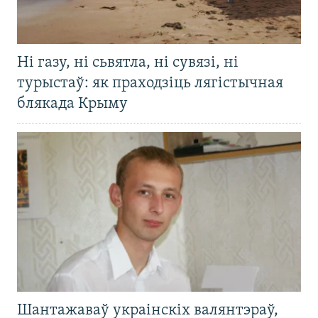
Ні газу, ні сьвятла, ні сувязі, ні
турыстаў: як праходзіць лягістычная
блякада Крыму
Шантажаваў украінскіх валянтэраў,