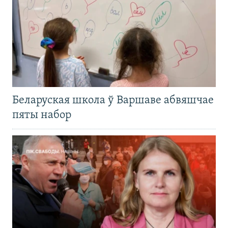
Беларуская школа ў Варшаве абвяшчае
пяты набор