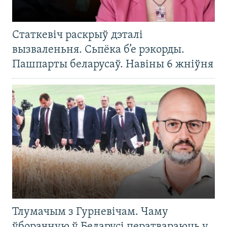
Статкевіч раскрыў дэталі
вызваленьня. Сьпёка б’е рэкорды.
Пашпарты беларусаў. Навіны 6 жніўня
Тлумачым з Гурневічам. Чаму
ўборачную ў Беларусі ператвараюць у