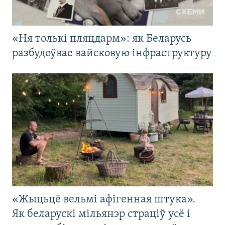
«Ня толькі пляцдарм»: як Беларусь
разбудоўвае вайсковую інфраструктуру
«Жыцьцё вельмі афігенная штука».
Як беларускі мільянэр страціў усё і