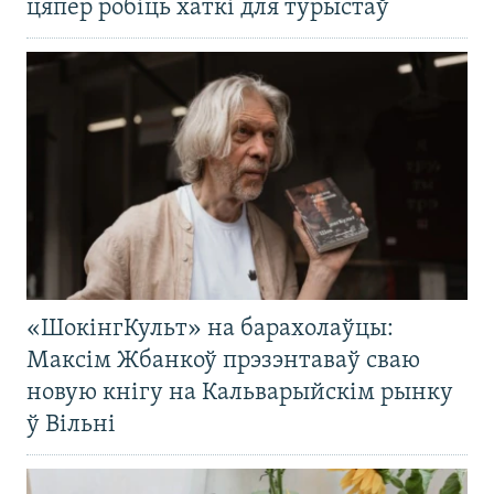
цяпер робіць хаткі для турыстаў
«ШокінгКульт» на барахолаўцы:
Максім Жбанкоў прэзэнтаваў сваю
новую кнігу на Кальварыйскім рынку
ў Вільні