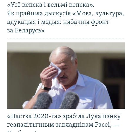
«Усё кепска і вельмі кепска».
Як прайшла дыскусія «Мова, культура,
адукацыя і мэдыя: нябачны фронт
за Беларусь»
«Пастка 2020-га» зрабіла Лукашэнку
геапалітычным закладнікам Расеі, —