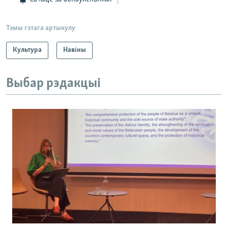
Тэмы гэтага артыкулу
Культура
Навіны
Выбар рэдакцыі