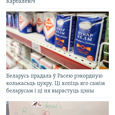
Карбалевіч
Беларусь прадала ў Расею рэкордную
колькасьць цукру. Ці хопіць яго самім
беларусам і ці ня вырастуць цэны