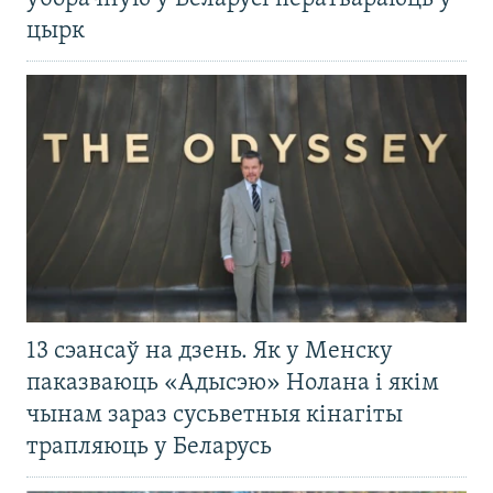
цырк
13 сэансаў на дзень. Як у Менску
паказваюць «Адысэю» Нолана і якім
чынам зараз сусьветныя кінагіты
трапляюць у Беларусь