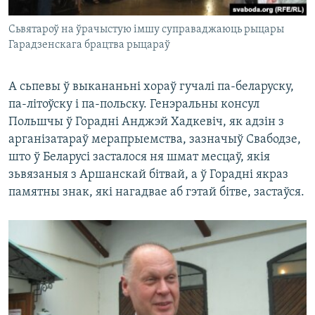
Сьвятароў на ўрачыстую імшу суправаджаюць рыцары
Гарадзенскага брацтва рыцараў
А сьпевы ў выкананьні хораў гучалі па-беларуску,
па-літоўску і па-польску. Генэральны консул
Польшчы ў Горадні Анджэй Хадкевіч, як адзін з
арганізатараў мерапрыемства, зазначыў Свабодзе,
што ў Беларусі засталося ня шмат месцаў, якія
зьвязаныя з Аршанскай бітвай, а ў Горадні якраз
памятны знак, які нагадвае аб гэтай бітве, застаўся.