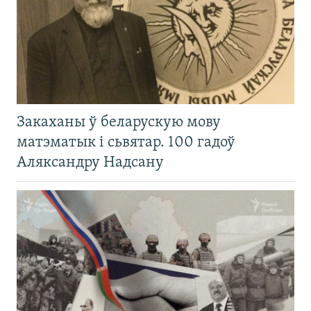
Закаханы ў беларускую мову
матэматык і сьвятар. 100 гадоў
Аляксандру Надсану