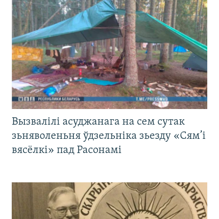
Вызвалілі асуджанага на сем сутак
зьняволеньня ўдзельніка зьезду «Сям’і
вясёлкі» пад Расонамі