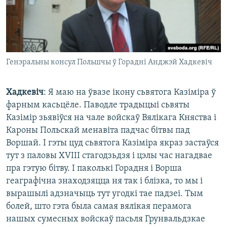
Генэральны консул Польшчы ў Горадні Анджэй Хадкевіч
Хадкевіч
: Я маю на ўвазе ікону сьвятога Казіміра ў
фарным касьцёле. Паводле традыцыі сьвяты
Казімір зьявіўся на чале войскаў Вялікага Княства і
Кароны Польскай менавіта падчас бітвы пад
Воршай. І гэты цуд сьвятога Казіміра якраз застаўся
тут з паловы ХVІІІ стагодзьдзя і цэлы час нагадвае
пра гэтую бітву. І паколькі Горадня і Ворша
геаграфічна знаходзяцца ня так і блізка, то мы і
вырашылі адзначыць тут угодкі тае падзеі. Тым
болей, што гэта была самая вялікая перамога
нашых сумесных войскаў пасьля Грунвальдзкае