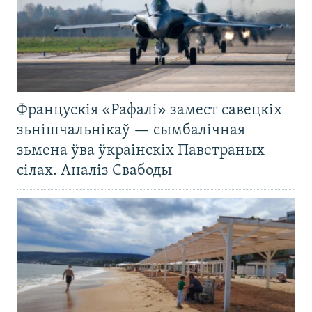
Францускія «Рафалі» замест савецкіх
зьнішчальнікаў — сымбалічная
зьмена ўва ўкраінскіх Паветраных
сілах. Аналіз Свабоды