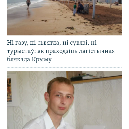
Ні газу, ні сьвятла, ні сувязі, ні
турыстаў: як праходзіць лягістычная
блякада Крыму