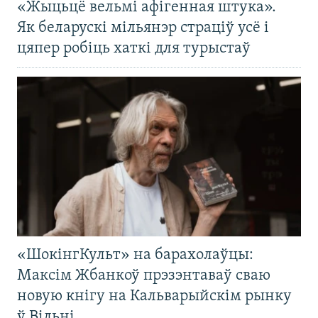
«Жыцьцё вельмі афігенная штука».
Як беларускі мільянэр страціў усё і
цяпер робіць хаткі для турыстаў
«ШокінгКульт» на барахолаўцы:
Максім Жбанкоў прэзэнтаваў сваю
новую кнігу на Кальварыйскім рынку
ў Вільні