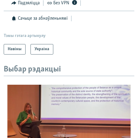
Падзяліцца
Без VPN
Сачыце за абнаўленьнямі
Тэмы гэтага артыкулу
Навіны
Украіна
Выбар рэдакцыі