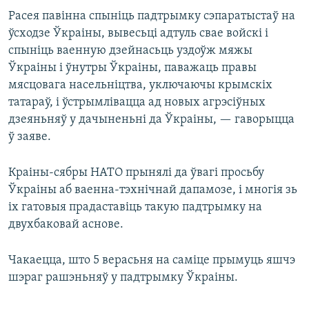
Расея павінна спыніць падтрымку сэпаратыстаў на
ўсходзе Ўкраіны, вывесьці адтуль свае войскі і
спыніць ваенную дзейнасьць уздоўж мяжы
Ўкраіны і ўнутры Ўкраіны, паважаць правы
мясцовага насельніцтва, уключаючы крымскіх
татараў, і ўстрымлівацца ад новых агрэсіўных
дзеяньняў у дачыненьні да Ўкраіны, — гаворыцца
ў заяве.
Краіны-сябры НАТО прынялі да ўвагі просьбу
Ўкраіны аб ваенна-тэхнічнай дапамозе, і многія зь
іх гатовыя прадаставіць такую падтрымку на
двухбаковай аснове.
Чакаецца, што 5 верасьня на саміце прымуць яшчэ
шэраг рашэньняў у падтрымку Ўкраіны.