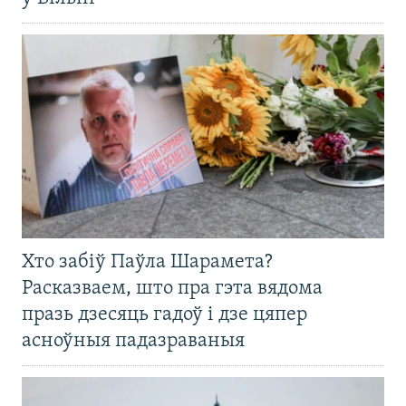
Хто забіў Паўла Шарамета?
Расказваем, што пра гэта вядома
празь дзесяць гадоў і дзе цяпер
асноўныя падазраваныя