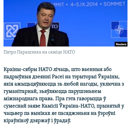
КУЛЬТУРА
МОВА
КАЛЯНДАР
НА ХВАЛЯХ СВАБОДЫ
Пятро Парашэнка на саміце НАТО
Краіны-сябры НАТО лічаць, што ваенныя або
падрыўныя дзеянні Расеі на тэрыторыі Ўкраіны,
якія ажыцьцяўляюцца зь любой нагоды, уключна з
гуманітарнай, зьяўляюцца парушэньнем
міжнароднага права. Пра гэта гаворыцца ў
сумеснай заяве Камісіі Ўкраіна-НАТО, прынятай у
чацьвер па выніках яе пасяджэньня на ўзроўні
кіраўнікоў дзяржаў і ўрадаў.