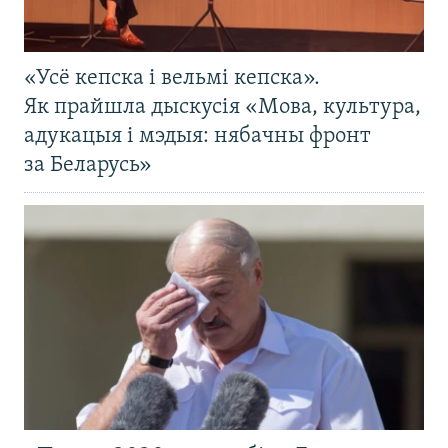
«Усё кепска і вельмі кепска».
Як прайшла дыскусія «Мова, культура,
адукацыя і мэдыя: нябачны фронт
за Беларусь»