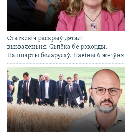
Статкевіч раскрыў дэталі
вызваленьня. Сьпёка б’е рэкорды.
Пашпарты беларусаў. Навіны 6 жніўня