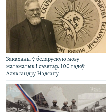
Закаханы ў беларускую мову
матэматык і сьвятар. 100 гадоў
Аляксандру Надсану