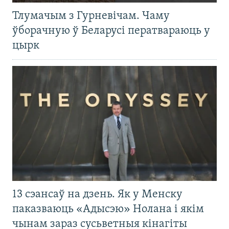
Тлумачым з Гурневічам. Чаму
ўборачную ў Беларусі ператвараюць у
цырк
13 сэансаў на дзень. Як у Менску
паказваюць «Адысэю» Нолана і якім
чынам зараз сусьветныя кінагіты