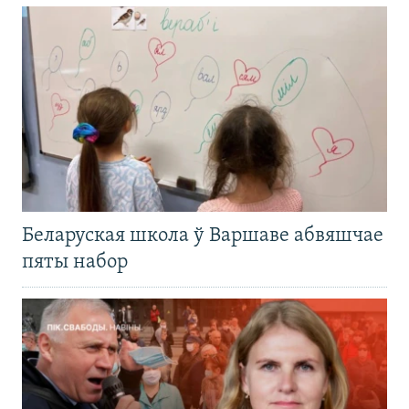
Беларуская школа ў Варшаве абвяшчае
пяты набор