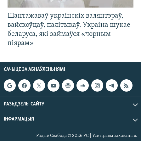
Шантажаваў украінскіх валянтэраў,
вайскоўцаў, палітыкаў. Украіна шукае
беларуса, які займаўся «чорным
піярам»
САЧЫЦЕ ЗА АБНАЎЛЕНЬНЯМІ
РАЗЬДЗЕЛЫ САЙТУ
ІНФАРМАЦЫЯ
Радыё Свабода © 2026 РС | Усе правы захаваныя.