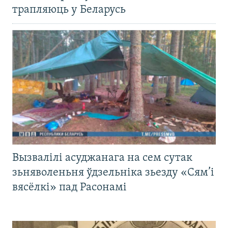
трапляюць у Беларусь
Вызвалілі асуджанага на сем сутак
зьняволеньня ўдзельніка зьезду «Сям’і
вясёлкі» пад Расонамі