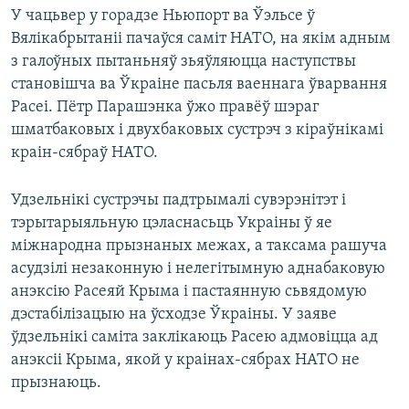
У чацьвер у горадзе Ньюпорт ва Ўэльсе ў
Вялікабрытаніі пачаўся саміт НАТО, на якім адным
з галоўных пытаньняў зьяўляюцца наступствы
становішча ва Ўкраіне пасьля ваеннага ўварвання
Расеі. Пётр Парашэнка ўжо правёў шэраг
шматбаковых і двухбаковых сустрэч з кіраўнікамі
краін-сябраў НАТО.
Удзельнікі сустрэчы падтрымалі сувэрэнітэт і
тэрытарыяльную цэласнасьць Украіны ў яе
міжнародна прызнаных межах, а таксама рашуча
асудзілі незаконную і нелегітымную аднабаковую
анэксію Расеяй Крыма і пастаянную сьвядомую
дэстабілізацыю на ўсходзе Ўкраіны. У заяве
ўдзельнікі саміта заклікаюць Расею адмовіцца ад
анэксіі Крыма, якой у краінах-сябрах НАТО не
прызнаюць.