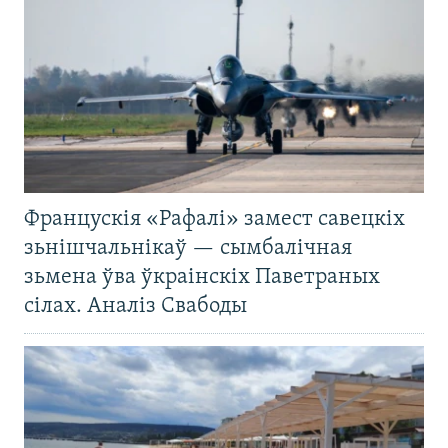
Францускія «Рафалі» замест савецкіх
зьнішчальнікаў — сымбалічная
зьмена ўва ўкраінскіх Паветраных
сілах. Аналіз Свабоды