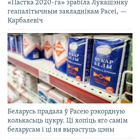
«Пастка 2020-га» зрабіла Лукашэнку
геапалітычным закладнікам Расеі, —
Карбалевіч
Беларусь прадала ў Расею рэкордную
колькасьць цукру. Ці хопіць яго самім
беларусам і ці ня вырастуць цэны