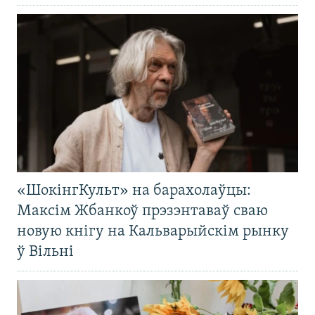
«ШокінгКульт» на барахолаўцы:
Максім Жбанкоў прэзэнтаваў сваю
новую кнігу на Кальварыйскім рынку
ў Вільні