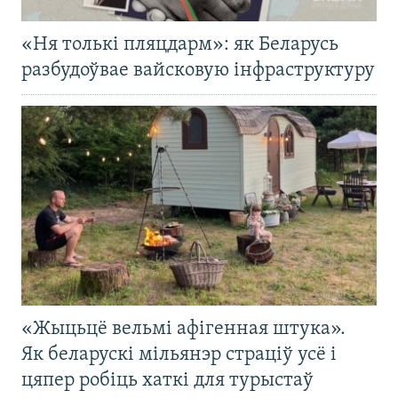
«Ня толькі пляцдарм»: як Беларусь
разбудоўвае вайсковую інфраструктуру
«Жыцьцё вельмі афігенная штука».
Як беларускі мільянэр страціў усё і
цяпер робіць хаткі для турыстаў