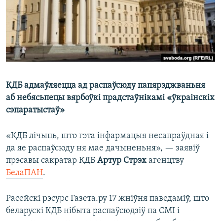
КУЛЬТУРА
МОВА
КАЛЯНДАР
НА ХВАЛЯХ СВАБОДЫ
КДБ адмаўляецца ад распаўсюду папярэджваньня
аб небясьпецы вярбоўкі прадстаўнікамі «ўкраінскіх
сэпаратыстаў»
«КДБ лічыць, што гэта інфармацыя несапраўдная і
да яе распаўсюду ня мае дачыненьня», — заявіў
прэсавы сакратар КДБ
Артур Стрэх
агенцтву
БелаПАН
.
Расейскі рэсурс Газета.ру 17 жніўня паведаміў, што
беларускі КДБ нібыта распаўсюдзіў па СМІ і