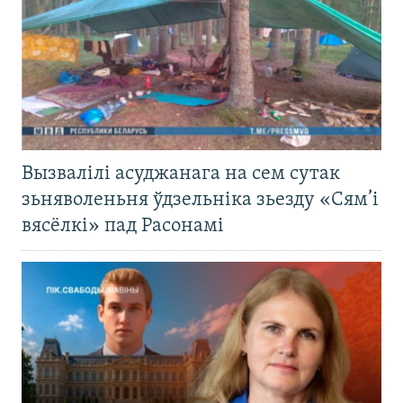
Вызвалілі асуджанага на сем сутак
зьняволеньня ўдзельніка зьезду «Сям’і
вясёлкі» пад Расонамі