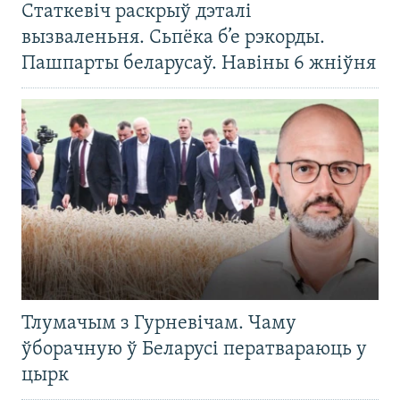
Статкевіч раскрыў дэталі
вызваленьня. Сьпёка б’е рэкорды.
Пашпарты беларусаў. Навіны 6 жніўня
Тлумачым з Гурневічам. Чаму
ўборачную ў Беларусі ператвараюць у
цырк