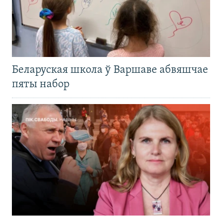
Беларуская школа ў Варшаве абвяшчае
пяты набор