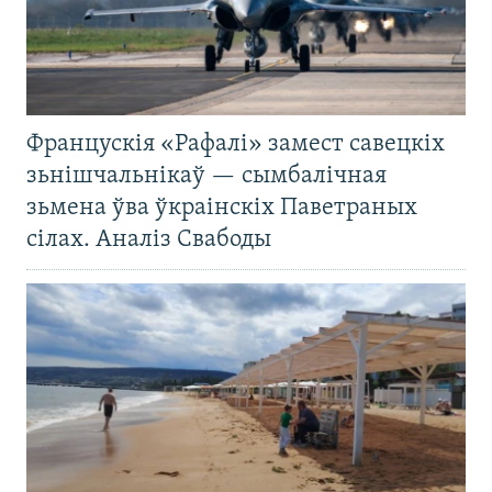
Францускія «Рафалі» замест савецкіх
зьнішчальнікаў — сымбалічная
зьмена ўва ўкраінскіх Паветраных
сілах. Аналіз Свабоды