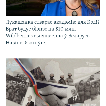
Лукашэнка стварае акадэмію для Колі?
Брат будуе бізнэс на $10 млн.
Wildberries сьпяшаецца ў Беларусь.
Навіны 5 жніўня