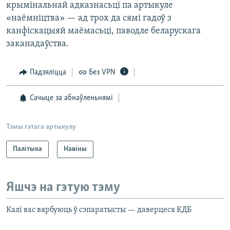
крымінальнай адказнасьці па артыкуле
«наёмніцтва» — ад трох да сямі гадоў з
канфіскацыяй маёмасьці, паводле беларускага
заканадаўства.
Падзяліцца
Без VPN
Сачыце за абнаўленьнямі
Тэмы гэтага артыкулу
Палітыка
Навіны
Яшчэ на гэтую тэму
Калі вас вярбуюць ў сэпаратысты — даверцеся КДБ