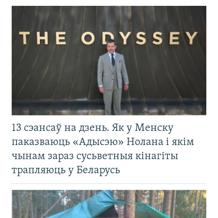
13 сэансаў на дзень. Як у Менску
паказваюць «Адысэю» Нолана і якім
чынам зараз сусьветныя кінагіты
трапляюць у Беларусь