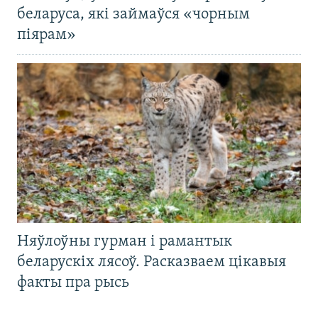
беларуса, які займаўся «чорным
піярам»
Няўлоўны гурман і рамантык
беларускіх лясоў. Расказваем цікавыя
факты пра рысь