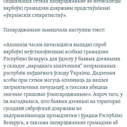
сацыяльных сетках папярэджаньне аб небясьпецы
вярбоўкі грамадзян дзяржавы прадстаўнікамі
«ўкраінскіх сэпаратыстаў».
Папярэджаньне зьмяшчала наступны тэкст:
«Апошнім часам пачасьціліся выпадкі спроб
вярбоўкі неўстаноўленымі асобамі грамадзян
Рэспублікі Беларусь для ўдзелу ў баявых дзеяньнях
у складзе „народнага апалчэньня“ непрызнаных
рэспублік паўднёвага ўсходу Ўкраіны. Дадзеныя
асобы пры гэтым могуць апэляваць да вашых
патрыятычных пачуцьцяў, а таксама абяцаць
значнае грашовае ўзнагароджаньне». Апроч таго, у
ім нагадвалася, што баявыя дзеяньні на тэрыторыі
суседняй сяброўскай дзяржавы не
падтрымліваюцца прэзыдэнтам і ўрадам Рэспублікі
Беларусь, а таксама папярэджаньне грамадзян аб