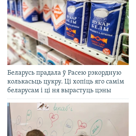
Беларусь прадала ў Расею рэкордную
колькасьць цукру. Ці хопіць яго самім
беларусам і ці ня вырастуць цэны