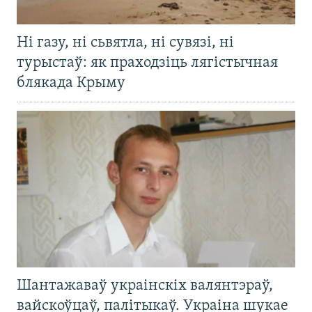
Ні газу, ні сьвятла, ні сувязі, ні
турыстаў: як праходзіць лягістычная
блякада Крыму
Шантажаваў украінскіх валянтэраў,
вайскоўцаў, палітыкаў. Украіна шукае