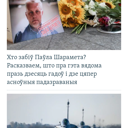
Хто забіў Паўла Шарамета?
Расказваем, што пра гэта вядома
празь дзесяць гадоў і дзе цяпер
асноўныя падазраваныя