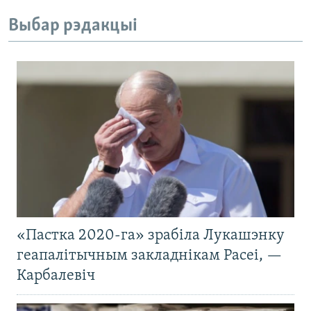
Выбар рэдакцыі
«Пастка 2020-га» зрабіла Лукашэнку
геапалітычным закладнікам Расеі, —
Карбалевіч