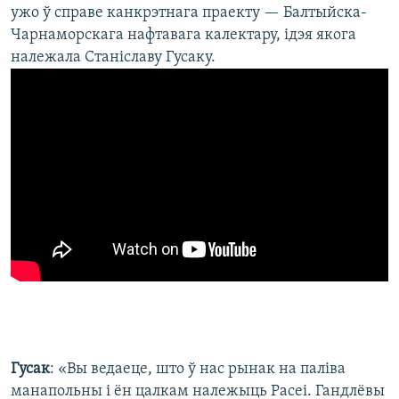
ужо ў справе канкрэтнага праекту — Балтыйска-
Чарнаморскага нафтавага калектару, ідэя якога
належала Станіславу Гусаку.
Гусак
: «Вы ведаеце, што ў нас рынак на паліва
манапольны і ён цалкам належыць Расеі. Гандлёвы