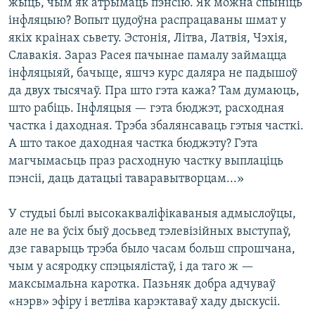
жыць, чым як атрымаць пэнсію. Як можна спыніць
інфляцыю? Вопыт цудоўна распрацаваны шмат у
якіх краінах сьвету. Эстонія, Літва, Латвія, Чэхія,
Славакія. Зараз Расея пачынае памалу займацца
інфляцыяй, бачыце, яшчэ курс даляра не падышоў
да двух тысячаў. Пра што гэта кажа? Там думаюць,
што рабіць. Інфляцыя — гэта бюджэт, расходная
частка і даходная. Трэба збалянсаваць гэтыя часткі.
А што такое даходная частка бюджэту? Гэта
магчымасьць праз расходную частку выплаціць
пэнсіі, даць датацыі таваравытворцам...»
У студыі былі высокакваліфікаваныя адмыслоўцы,
але не ва ўсіх быў досьвед тэлевізійных выступаў,
дзе гаварыць трэба было часам больш спрошчана,
чым у асяродку спэцыялістаў, і да таго ж —
максымальна каротка. Пазьняк добра адчуваў
«нэрв» эфіру і ветліва карэктаваў хаду дыскусіі.