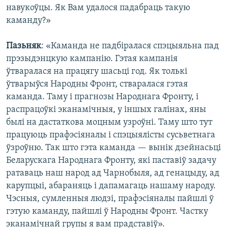
навукоўцы. Як Вам удалося падабраць такую
каманду?»
Пазьняк
: «Каманда не падбіралася спэцыяльна пад
прэзыдэнцкую кампанію. Гэтая кампанія
ўтваралася на працягу шасьці год. Як толькі
ўтварыўся Народны Фронт, стваралася гэтая
каманда. Таму і прагнозы Народнага Фронту, і
распрацоўкі эканамічныя, у іншых галінах, яны
былі на дастаткова моцным узроўні. Таму што тут
працуюць прафэсіяналы і спэцыялісты сусьветнага
ўзроўню. Так што гэта каманда — вынік дзейнасьці
Беларускага Народнага Фронту, які паставіў задачу
ратаваць наш народ ад Чарнобыля, ад генацыду, ад
карупцыі, абараняць і дапамагаць нашаму народу.
Чэсныя, сумленныя людзі, прафэсіяналы пайшлі ў
гэтую каманду, пайшлі ў Народны Фронт. Частку
эканамічнай групы я вам прадставіў».