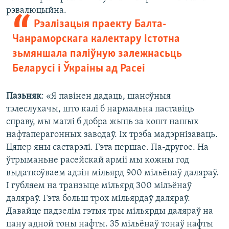
рэвалюцыйна.
Рэалізацыя праекту Балта-
Чанраморскага калектару істотна
зьмяншала паліўную залежнасьць
Беларусі і Ўкраіны ад Расеі
Пазьняк
: «Я павінен дадаць, шаноўныя
тэлеслухачы, што калі б нармальна паставіць
справу, мы маглі б добра жыць за кошт нашых
нафтаперагонных заводаў. Іх трэба мадэрнізаваць.
Цяпер яны састарэлі. Гэта першае. Па-другое. На
ўтрыманьне расейскай арміі мы кожны год
выдаткоўваем адзін мільярд 900 мільёнаў даляраў.
І губляем на транзыце мільярд 300 мільёнаў
даляраў. Гэта больш трох мільярдаў даляраў.
Давайце падзелім гэтыя тры мільярды даляраў на
цану адной тоны нафты. 35 мільёнаў тонаў нафты