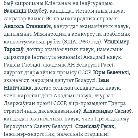
быў запрошаны Клінтанам на інаўгурацыю.
Валянцін Голубеў
, кандыдат гістарычных навук,
сакратар Камісіі ВС па міжнародных справах.
Анатоль Станкевіч
, кандыдат эканамічных навук,
дыплямант Міжнароднага конкурсу па праблемах
канвэртуемасьці рубля (ЗША, 1990 год).
Уладзімер
Тарасаў
, доктар эканамічных навук, намесьнік
дырэктара інстытута эканомікі Акадэміі навук.
Радзім Гарэцкі, акадэмік АН Беларусі і Расеі,
ляўрэат дзяржаўных прэміяў СССР.
Юры Беленькі,
эканаміст, народны дэпутат Беларусі.
Іван
Нікітчанка,
доктар сельскагаспадарчых навук,
член-карэспандэнт Акадэміі навук, ляўрэат
Дзяржаўнай прэміі СССР, віцэ-прэзыдэнт Цэнтра
стратэгічных дасьледаваньняў.
Аляксандар Сасноў
,
кандыдат эканамічных навук, член Прэзыдыюму
Вярхоўнага Савету Беларусі.
Станіслаў Гусак,
інжынэр-энэргетык, намесьнік старшыні