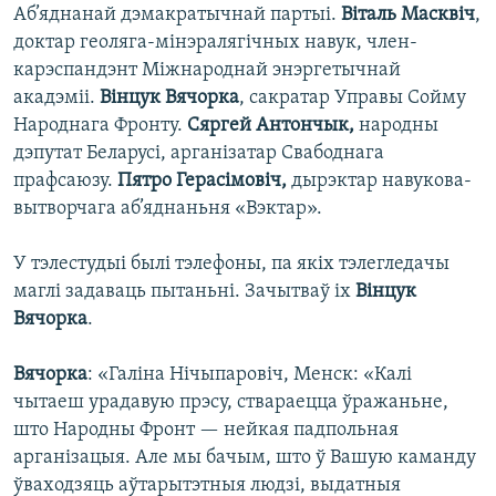
Аб’яднанай дэмакратычнай партыі.
Віталь Масквіч
,
доктар геоляга-мінэралягічных навук, член-
карэспандэнт Міжнароднай энэргетычнай
акадэміі.
Вінцук Вячорка
, сакратар Управы Сойму
Народнага Фронту.
Сяргей Антончык,
народны
дэпутат Беларусі, арганізатар Свабоднага
прафсаюзу.
Пятро Герасімовіч,
дырэктар навукова-
вытворчага аб’яднаньня «Вэктар».
У тэлестудыі былі тэлефоны, па якіх тэлегледачы
маглі задаваць пытаньні. Зачытваў іх
Вінцук
Вячорка
.
Вячорка
: «Галіна Нічыпаровіч, Менск: «Калі
чытаеш урадавую прэсу, ствараецца ўражаньне,
што Народны Фронт — нейкая падпольная
арганізацыя. Але мы бачым, што ў Вашую каманду
ўваходзяць аўтарытэтныя людзі, выдатныя