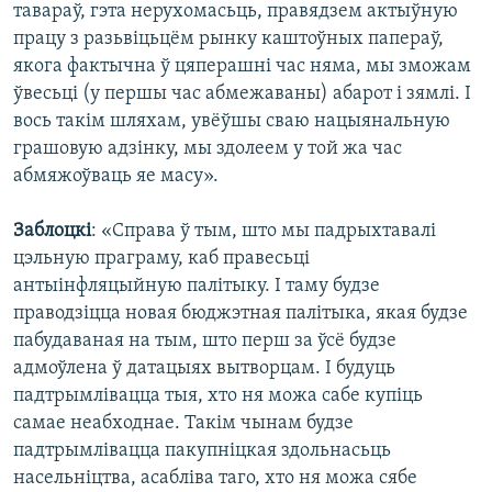
тавараў, гэта нерухомасьць, правядзем актыўную
працу з разьвіцьцём рынку каштоўных папераў,
якога фактычна ў цяперашні час няма, мы зможам
ўвесьці (у першы час абмежаваны) абарот і зямлі. І
вось такім шляхам, увёўшы сваю нацыянальную
грашовую адзінку, мы здолеем у той жа час
абмяжоўваць яе масу».
Заблоцкі
: «Справа ў тым, што мы падрыхтавалі
цэльную праграму, каб правесьці
антыінфляцыйную палітыку. І таму будзе
праводзіцца новая бюджэтная палітыка, якая будзе
пабудаваная на тым, што перш за ўсё будзе
адмоўлена ў датацыях вытворцам. І будуць
падтрымлівацца тыя, хто ня можа сабе купіць
самае неабходнае. Такім чынам будзе
падтрымлівацца пакупніцкая здольнасьць
насельніцтва, асабліва таго, хто ня можа сябе