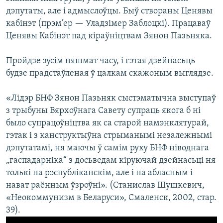
дэпутаты, але і адмыслоўцы. Быў створаны Ценявы
кабінэт (прэм’ер — Уладзімер Заблоцкі). Працаваў
Ценявы Кабінэт пад кіраўніцтвам Зянон Пазьняка.
Пройдзе зусім няшмат часу, і гэтая дзейнасьць
будзе прадстаўленая ў цалкам скажоным выглядзе.
«Лідэр БНФ Зянон Пазьняк сыстэматычна выступаў
з трыбуны Вярхоўнага Савету супраць якога б ні
было супрацоўніцтва як са старой намэнклятурай,
гэтак і з канструктыўна стрыманымі незалежнымі
дэпутатамі, ня маючы ў самім руху БНФ ніводнага
„гаспадарніка“ з досьведам кіруючай дзейнасьці ня
толькі на рэспубліканскім, але і на абласным і
нават раённым ўзроўні». (Станислав Шушкевич,
«Неокоммунизм в Беларуси», Смаленск, 2002, стар.
39).