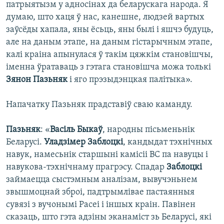
патрыятызм у адносінах да беларускага народа. Я
думаю, што хаця ў нас, канешне, людзей вартых
заўсёды хапала, яны ёсьць, яны былі і яшчэ будуць,
але на даным этапе, на даным гістарычным этапе,
калі краіна апынулася ў такім цяжкім становішчы,
іменна ўратаваць з гэтага становішча можа толькі
Зянон Пазьняк
і яго прэзыдэнцкая палітыка».
Напачатку Пазьняк прадставіў сваю каманду.
Пазьняк
: «
Васіль Быкаў
, народны пісьменьнік
Беларусі.
Уладзімер Заблоцкі
, кандыдат тэхнічных
навук, намесьнік старшыні камісіі ВС па навуцы і
навукова-тэхнічнаму прагрэсу. Спадар
Заблоцкі
займаецца сыстэмным аналізам, вывучэньнем
звышмоцнай зброі, падтрымлівае пастаянныя
сувязі з вучонымі Расеі і іншых краін. Павінен
сказаць, што гэта адзіны эканаміст зь Беларусі, які