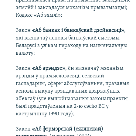
прызнавалася права на прыватнае валоданьне
зямлёй і закладаўся мэханізм прыватызацыі;
Кодэкс «Аб зямлі»;
Закон
«Аб банках і банкаўскай дзейнасьці»
,
які вызначаў асновы банкаўскай сыстэмы
Беларусі з улікам пераходу на нацыянальную
валюту;
Закон
«Аб арэндзе»
, ён вызначаў мэханізм
арэнды ў прамысловасьці, сельскай
гаспадарцы, сфэры абслугоўваньня, прававыя
асновы выкупу арэндаваных дзяржаўных
аб’ектаў (усе вышэйназваныя законапраекты
былі прадстаўленыя на 2-ю сэсію ВС у
кастрычніку 1990 году);
Закон
«Аб фэрмэрскай (сялянскай)