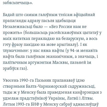
забясьпечыць».
Бадай што самым галоўным тэзісам афіцыйнай
прапаганды адразу пасьля здабыцьця
Незалежнасьці было — «Без России нам не
прожить» (большасьць расейскамоўных цытатаў у
маіх нататках перакладаю на беларускую, а вось
гэту фразу пакідаю на мове арыгіналу). І як
тлумачэньне: у нас няма нафты (у 94-м менавіта
нафта была галоўным эканамічным, а значыць, і
палітычным аргумэнтам Масквы, пазьней ім
зрабіўся газ).
Увосень 1990-га Пазьняк прапанаваў ідэю
стварэньня Балта-Чарнаморскай садружнасьці,
тады ж у Менску была праведзеная канфэрэнцыя з
удзелам прадстаўнікоў Украіны, Латвіі і Літвы.
Летам 1993-га БНФ у Менску сабраў адмыслоўцаў