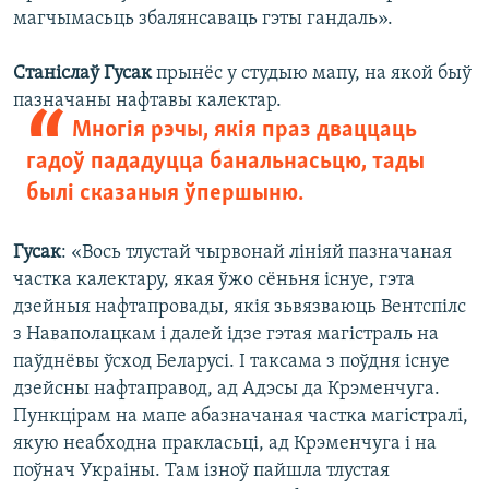
магчымасьць збалянсаваць гэты гандаль».
Станіслаў Гусак
прынёс у студыю мапу, на якой быў
пазначаны нафтавы калектар.
Многія рэчы, якія праз дваццаць
гадоў пададуцца банальнасьцю, тады
былі сказаныя ўпершыню.​
Гусак
: «Вось тлустай чырвонай лініяй пазначаная
частка калектару, якая ўжо сёньня існуе, гэта
дзейныя нафтапровады, якія зьвязваюць Вентспілс
з Наваполацкам і далей ідзе гэтая магістраль на
паўднёвы ўсход Беларусі. І таксама з поўдня існуе
дзейсны нафтаправод, ад Адэсы да Крэменчуга.
Пункцірам на мапе абазначаная частка магістралі,
якую неабходна пракласьці, ад Крэменчуга і на
поўнач Украіны. Там ізноў пайшла тлустая