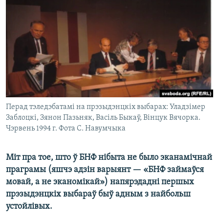
КУЛЬТУРА
МОВА
КАЛЯНДАР
НА ХВАЛЯХ СВАБОДЫ
Перад тэледэбатамі на прэзыдэнцкіх выбарах: Уладзімер
Заблоцкі, Зянон Пазьняк, Васіль Быкаў, Вінцук Вячорка.
Чэрвень 1994 г. Фота С. Навумчыка
Міт пра тое, што ў БНФ нібыта не было эканамічнай
праграмы (яшчэ адзін варыянт — «БНФ займаўся
мовай, а не эканомікай») напярэдадні першых
прэзыдэнцкіх выбараў быў адным з найбольш
устойлівых.