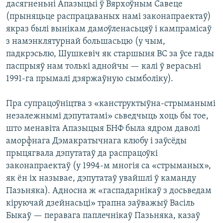
дасягненьні Апазыцыі ў Вярхоўным Савеце
(прыняцьце распрацаваных намі законапраектаў)
якраз былі вынікам дамоўленасьцяў і кампрамісаў
з намэнклятурнай большасьцю (у чым,
падкрэсьлю, Шушкевіч як старшыня ВС за ўсе гады
паспрыяў нам толькі аднойчы — калі ў верасьні
1991-га прымалі дзяржаўную сымболіку).
Пра супрацоўніцтва з «канструктыўна-стрыманымі
незалежнымі дэпутатамі» сьведчыць хоць бы тое,
што менавіта Апазыцыя БНФ была ядром даволі
аморфнага Дэмакратычнага клюбу і заўсёды
прыцягвала дэпутатаў да распрацоўкі
законапраектаў (у 1994-м многія са «стрыманых»,
як ён іх называе, дэпутатаў увайшлі ў каманду
Пазьняка). Адносна ж «гаспадарнікаў з досьведам
кіруючай дзейнасьці» трапна заўважыў Васіль
Быкаў — перавага паплечнікаў Пазьняка, казаў