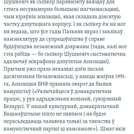
Шушкевіч як сьпікер парлямэнту валодаў для
гэтага несувымерна большымі магчымасьцямі,
чым кіраўнік апазыцыі, якая складала дзясятую
частку дэпутацкага корпусу. І як сьпікер ён ня мог
ня ведаць, што ўсе гады Пазьняк якраз і заклікаў
намэнклятуру да супрацоўніцтва ў справе
будаўніцтва незалежнай дзяржавы (тады, калі мог
гэта рабіць — бо сьпікер Шушкевіч сыстэматычна
адключаў мікрафоны дэпутатам Апазыцыі).
Прычым ужо празь некалькі дзён пасьля
дасягненьня Незалежнасьці, у канцы жніўня 1991-
га, Апазыцыя БНФ прыняла зварот да былых
камуністаў («Уключайцеся ў дэмакратычны
працэс, у рух адраджэньня вольнай, сувэрэннай
Беларусі. У нашай культурнай, дэмакратычнай
Бацькаўшчыне ніхто не павінен і ня будзе
перасьледаваць чалавека толькі за членства ў
камуністычнай партыі ці камсамоле»). Шмат якія