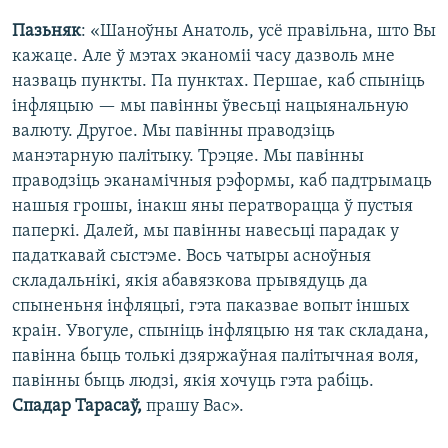
Пазьняк
: «Шаноўны Анатоль, усё правільна, што Вы
кажаце. Але ў мэтах эканоміі часу дазволь мне
назваць пункты. Па пунктах. Першае, каб спыніць
інфляцыю — мы павінны ўвесьці нацыянальную
валюту. Другое. Мы павінны праводзіць
манэтарную палітыку. Трэцяе. Мы павінны
праводзіць эканамічныя рэформы, каб падтрымаць
нашыя грошы, інакш яны ператворацца ў пустыя
паперкі. Далей, мы павінны навесьці парадак у
падаткавай сыстэме. Вось чатыры асноўныя
складальнікі, якія абавязкова прывядуць да
спыненьня інфляцыі, гэта паказвае вопыт іншых
краін. Увогуле, спыніць інфляцыю ня так складана,
павінна быць толькі дзяржаўная палітычная воля,
павінны быць людзі, якія хочуць гэта рабіць.
Спадар Тарасаў,
прашу Вас».