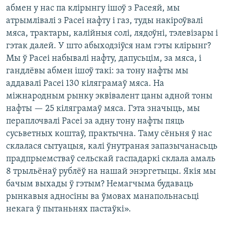
абмен у нас па клірынгу ішоў з Расеяй, мы
атрымлівалі з Расеі нафту і газ, туды накіроўвалі
мяса, трактары, калійныя солі, лядоўні, тэлевізары і
гэтак далей. У што абыходзіўся нам гэты клірынг?
Мы ў Расеі набывалі нафту, дапусьцім, за мяса, і
гандлёвы абмен ішоў такі: за тону нафты мы
аддавалі Расеі 130 кіляграмаў мяса. На
міжнародным рынку эквівалент цаны адной тоны
нафты — 25 кіляграмаў мяса. Гэта значыць, мы
пераплочвалі Расеі за адну тону нафты пяць
сусьветных коштаў, практычна. Таму сёньня ў нас
склалася сытуацыя, калі ўнутраная запазычанасьць
прадпрыемстваў сельскай гаспадаркі склала амаль
8 трыльёнаў рублёў на нашай энэргетыцы. Якія мы
бачым выхады ў гэтым? Немагчыма будаваць
рынкавыя адносіны ва ўмовах манапольнасьці
некага ў пытаньнях пастаўкі».