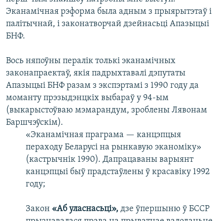
Эканамічная рэформа была адным з прыярытэтаў і
палітычнай, і законатворчай дзейнасьці Апазыцыі
БНФ.
Вось няпоўны пералік толькі эканамічных
законапраектаў, якія падрыхтавалі дэпутаты
Апазыцыі БНФ разам з экспэртамі з 1990 году да
моманту прэзыдэнцкіх выбараў у 94-ым
(выкарыстоўваю мэмарандум, зроблены Лявонам
Баршчэўскім).
«Эканамічная праграма — канцэпцыя
пераходу Беларусі на рынкавую эканоміку»
(кастрычнік 1990). Дапрацаваны варыянт
канцэпцыі быў прадстаўлены ў красавіку 1992
году;
Закон
«Аб уласнасьці»,
дзе ўпершыню ў БССР