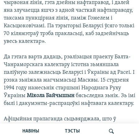
чырвоная лінія, гэта дзейны нафтаправод, і далей
яна злучаецца яшчэ з адной часткай нафтаправоду,
таксама пункцірная лінія, паміж Гомелем і
Касьцюковічамі. Па тэрыторыі Беларусі ўсяго толькі
70 кілямэтраў трэба пракласьці, каб задзейнічаць
увесь калектар».
Да гэтага варта дадаць, рэалізацыя праекту Балта-
Чанраморскага калектару істотна зьмяншала
паліўную залежнасьць Беларусі і Ўкраіны ад Расеі. І
рэзка зьніжала магчымасьці Масквы. 15 студзеня
1994 году намесьнік старшыні Народнага Руху
Ўкраіны
Мікола Байчышын
бясьследна зьнік. Зь імі
былі і дакумэнты-распрацоўкі нафтавага калектару.
Афіцыйная прапаганда сьцьвярджала, што ў
Беларусі няма ня толькі нафты — няма ўсяго
НАВІНЫ
ТЭСТЫ
іншага, патрэбнага для функцыянаваньня