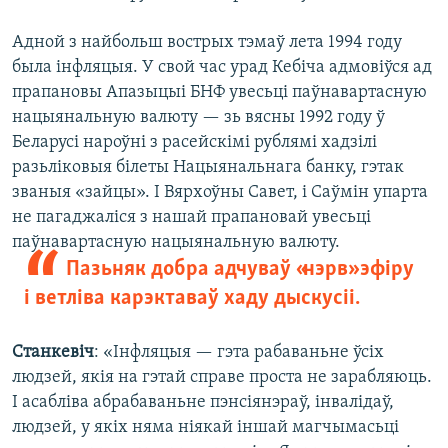
Адной з найбольш вострых тэмаў лета 1994 году
была інфляцыя. У свой час урад Кебіча адмовіўся ад
прапановы Апазыцыі БНФ увесьці паўнавартасную
нацыянальную валюту — зь вясны 1992 году ў
Беларусі нароўні з расейскімі рублямі хадзілі
разьліковыя білеты Нацыянальнага банку, гэтак
званыя «зайцы». І Вярхоўны Савет, і Саўмін упарта
не пагаджаліся з нашай прапановай увесьці
паўнавартасную нацыянальную валюту.
Пазьняк добра адчуваў «нэрв» эфіру
і ветліва карэктаваў хаду дыскусіі.
Станкевіч
: «Інфляцыя — гэта рабаваньне ўсіх
людзей, якія на гэтай справе проста не зарабляюць.
І асабліва абрабаваньне пэнсіянэраў, інвалідаў,
людзей, у якіх няма ніякай іншай магчымасьці