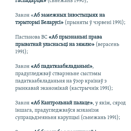
гаспадарцы»
(сьнежань 1990);
Закон «
Аб замежных інвэстыцыях на
тэрыторыі Беларусі»
(прыняты ў чэрвені 1991);
Пастанова ВС
«Аб прызнаньні права
прыватнай уласнасьці на зямлю»
(верасень
1991);
Закон
«Аб падаткаабкладаньні»
,
прадугледжваў стварэньне сыстэмы
падаткаабкладаньня на ўзор краінаў з
рынкавай эканомікай (кастрычнік 1991);
Закон
«Аб Кантрольнай палаце»
, у якім, сярод
іншага, прадугледжваўся мэханізм
супрацьдзеяньня карупцыі (сьнежань 1991);