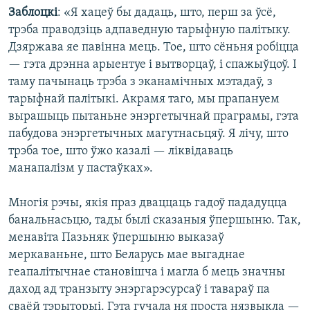
Заблоцкі
: «Я хацеў бы дадаць, што, перш за ўсё,
трэба праводзіць адпаведную тарыфную палітыку.
Дзяржава яе павінна мець. Тое, што сёньня робіцца
— гэта дрэнна арыентуе і вытворцаў, і спажыўцоў. І
таму пачынаць трэба з эканамічных мэтадаў, з
тарыфнай палітыкі. Акрамя таго, мы прапануем
вырашыць пытаньне энэргетычнай праграмы, гэта
пабудова энэргетычных магутнасьцяў. Я лічу, што
трэба тое, што ўжо казалі — ліквідаваць
манапалізм у пастаўках».
Многія рэчы, якія праз дваццаць гадоў пададуцца
банальнасьцю, тады былі сказаныя ўпершыню. Так,
менавіта Пазьняк ўпершыню выказаў
меркаваньне, што Беларусь мае выгаднае
геапалітычнае становішча і магла б мець значны
даход ад транзыту энэргарэсурсаў і тавараў па
сваёй тэрыторыі. Гэта гучала ня проста нязвыкла —