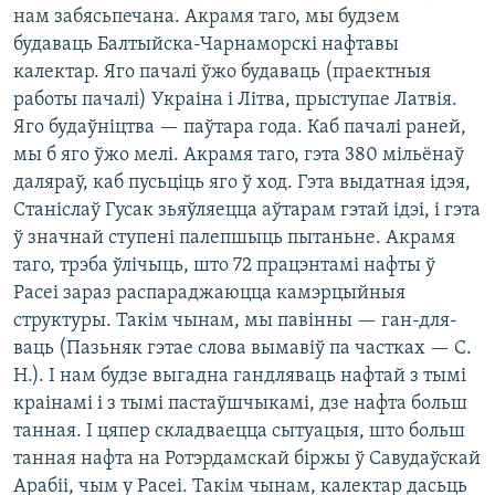
нам забясьпечана. Акрамя таго, мы будзем
будаваць Балтыйска-Чарнаморскі нафтавы
калектар. Яго пачалі ўжо будаваць (праектныя
работы пачалі) Украіна і Літва, прыступае Латвія.
Яго будаўніцтва — паўтара года. Каб пачалі раней,
мы б яго ўжо мелі. Акрамя таго, гэта 380 мільёнаў
даляраў, каб пусьціць яго ў ход. Гэта выдатная ідэя,
Станіслаў Гусак зьяўляецца аўтарам гэтай ідэі, і гэта
ў значнай ступені палепшыць пытаньне. Акрамя
таго, трэба ўлічыць, што 72 працэнтамі нафты ў
Расеі зараз распараджаюцца камэрцыйныя
структуры. Такім чынам, мы павінны — ган-для-
ваць (Пазьняк гэтае слова вымавіў па частках — С.
Н.). І нам будзе выгадна гандляваць нафтай з тымі
краінамі і з тымі пастаўшчыкамі, дзе нафта больш
танная. І цяпер складваецца сытуацыя, што больш
танная нафта на Ротэрдамскай біржы ў Савудаўскай
Арабіі, чым у Расеі. Такім чынам, калектар дасьць