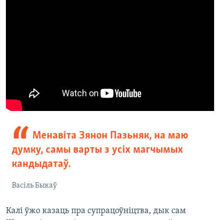
Менавіта Зянон Пазьняк, на маю
думку, самы варты з усіх магчымых
кандыдатаў.
Васіль Быкаў
Калі ўжо казаць пра супрацоўніцтва, дык сам