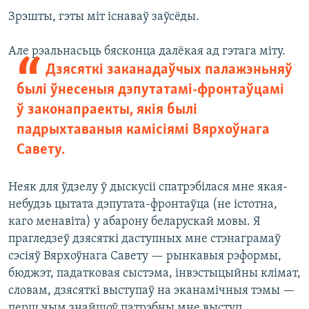
Зрэшты, гэты міт існаваў заўсёды.
Але рэальнасьць бясконца далёкая ад гэтага міту.
Дзясяткі заканадаўчых палажэньняў
былі ўнесеныя дэпутатамі-фронтаўцамі
ў законапраекты, якія былі
падрыхтаваныя камісіямі Вярхоўнага
Савету.
Неяк для ўдзелу ў дыскусіі спатрэбілася мне якая-
небудзь цытата дэпутата-фронтаўца (не істотна,
каго менавіта) у абарону беларускай мовы. Я
прагледзеў дзясяткі даступных мне стэнаграмаў
сэсіяў Вярхоўнага Савету — рынкавыя рэформы,
бюджэт, падатковая сыстэма, інвэстыцыйны клімат,
словам, дзясяткі выступаў на эканамічныя тэмы —
перш чым знайшоў патрэбны мне выступ.