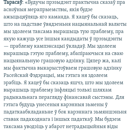
Тарасаў
: «Будучы прэзыдэнт практычна сказаў пра
асноўныя мерапрыемствы, якія будзе
ажыцьцяўляць яго каманда. Я хацеў бы сказаць,
што на падставе ўвядзеньня нацыянальнай валюты
мы здолеем таксама вырашыць тую праблему, пра
якую кажуць усе іншыя кандыдаты ў прэзыдэнты
— праблему кампэнсацыі ўкладаў. Мы здолеем
вырашыць гэтую праблему, абапіраючыся на сваю
нацыянальную грашовую адзінку. Цяпер жа, калі
мы фактычна выкарыстоўваем грашовую адзінку
Расейскай Фэдэрацыі, мы гэтага ня здолеем
зрабіць. Я хацеў бы сказаць яшчэ, што мы здолеем
вырашыць праблему інфляцыі толькі шляхам
радыкальнага перагляду фінансавай сыстэмы. Для
гэтага будуць унесеныя карэнныя зьмены ў
падаткаабкладаньне ў бок карэннага зьмяншэньня
ставак падаходнага і іншых падаткаў. Мы будзем
таксама уводзіць у абарот нетрадыцыйныя віды