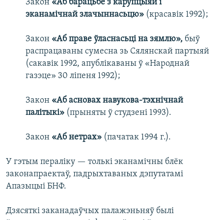
Закон
«Аб барацьбе з карупцыяй і
эканамічнай злачыннасьцю»
(красавік 1992);
Закон
«Аб праве ўласнасьці на зямлю»,
быў
распрацаваны сумесна зь Сялянскай партыяй
(сакавік 1992, апублікаваны ў «Народнай
газэце» 30 ліпеня 1992);
Закон
«Аб асновах навукова-тэхнічнай
палітыкі»
(прыняты ў студзені 1993).
Закон
«Аб нетрах»
(пачатак 1994 г.).
У гэтым пераліку — толькі эканамічны блёк
законапраектаў, падрыхтаваных дэпутатамі
Апазыцыі БНФ.
Дзясяткі заканадаўчых палажэньняў былі