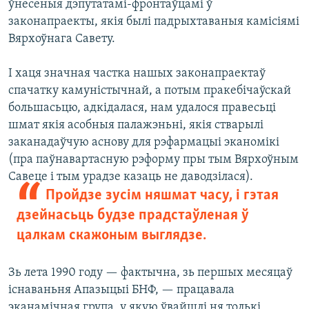
ўнесеныя дэпутатамі-фронтаўцамі ў
законапраекты, якія былі падрыхтаваныя камісіямі
Вярхоўнага Савету.
І хаця значная частка нашых законапраектаў
спачатку камуністычнай, а потым пракебічаўскай
большасьцю, адкідалася, нам удалося правесьці
шмат якія асобныя палажэньні, якія стварылі
заканадаўчую аснову для рэфармацыі эканомікі
(пра паўнавартасную рэформу пры тым Вярхоўным
Савеце і тым урадзе казаць не даводзілася).
Пройдзе зусім няшмат часу, і гэтая
дзейнасьць будзе прадстаўленая ў
цалкам скажоным выглядзе.
Зь лета 1990 году — фактычна, зь першых месяцаў
існаваньня Апазыцыі БНФ, — працавала
эканамічная група, у якую ўвайшлі ня толькі