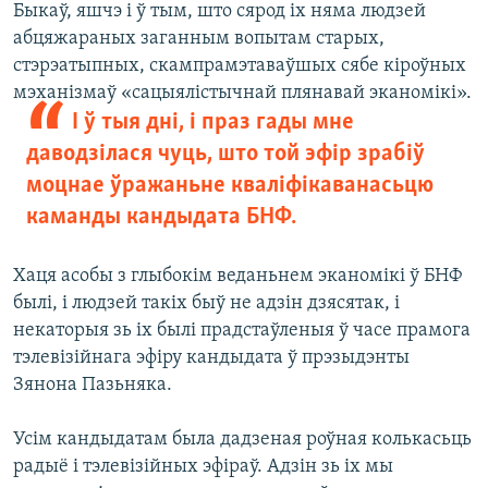
Быкаў, яшчэ і ў тым, што сярод іх няма людзей
абцяжараных заганным вопытам старых,
стэрэатыпных, скампрамэтаваўшых сябе кіроўных
мэханізмаў «сацыялістычнай плянавай эканомікі».
І ў тыя дні, і праз гады мне
даводзілася чуць, што той эфір зрабіў
моцнае ўражаньне кваліфікаванасьцю
каманды кандыдата БНФ.
Хаця асобы з глыбокім веданьнем эканомікі ў БНФ
былі, і людзей такіх быў не адзін дзясятак, і
некаторыя зь іх былі прадстаўленыя ў часе прамога
тэлевізійнага эфіру кандыдата ў прэзыдэнты
Зянона Пазьняка.
Усім кандыдатам была дадзеная роўная колькасьць
радыё і тэлевізійных эфіраў. Адзін зь іх мы