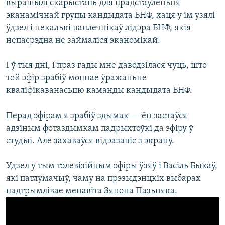
вырашылі скарыстаць для прадстаўленьня
эканамічнай групы кандыдата БНФ, хаця у ім узялі
ўдзел і некалькі паплечнікаў лідэра БНФ, якія
непасрэдна не займаліся эканомікай.
І ў тыя дні, і праз гады мне даводзілася чуць, што
той эфір зрабіў моцнае ўражаньне
кваліфікаванасьцю каманды кандыдата БНФ.
Перад эфірам я зрабіў здымак — ён застаўся
адзіным фотаздымкам падрыхтоўкі да эфіру ў
студыі. Але захаваўся відэазапіс з экрану.
Удзел у тым тэлевізійным эфіры ўзяў і Васіль Быкаў,
які патлумачыў, чаму на прэзыдэнцкіх выбарах
падтрымлівае менавіта Зянона Пазьняка.