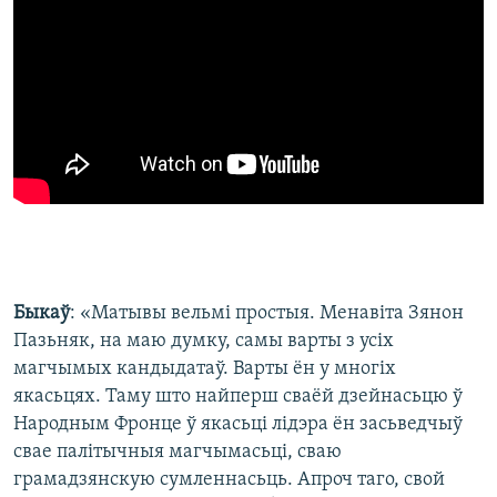
Быкаў
: «Матывы вельмі простыя. Менавіта Зянон
Пазьняк, на маю думку, самы варты з усіх
магчымых кандыдатаў. Варты ён у многіх
якасьцях. Таму што найперш сваёй дзейнасьцю ў
Народным Фронце ў якасьці лідэра ён засьведчыў
свае палітычныя магчымасьці, сваю
грамадзянскую сумленнасьць. Апроч таго, свой