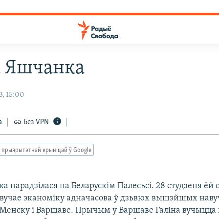
а Яшчанка
3, 15:00
а
Без VPN
 прыярытэтнай крыніцай ў Google
а нарадзілася на Беларускім Палесьсі. 28 студзеня ёй 
вывучае эканоміку адначасова ў дзьвюх вышэйшых нав
у Менску і Варшаве. Прычым у Варшаве Галіна вучыцца