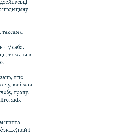
 дзейнасьці
экспэдыцыяў
х таксама.
ны ў сабе.
іць, то мяняю
о.
азаць, што
хачу, каб мой
чобу, працу.
йго, якія
 выспацца
эфэктыўнай і