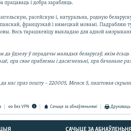
а працаваць і добра зарабляць.
ангельскую, расейскую і, натуральна, родную беларуск
шпанскай, французкай і нямецкай мовамі. Падрабляю т
овы. Вось тарашкевіцу выкладаю для адной амэрыканк
 да ўдзелу ў перадачы маладых беларусаў, якім ёсьць
цё, пра свае праблемы і дасягненьні, пра бачаньне ра
да нас праз пошту – 220005, Менск 5, паштовая скрынка
а
Без VPN
Сачыце за абнаўленьнямі
Друкаваць
АЦЫЯ
САЧЫЦЕ ЗА АБНАЎЛЕНЬН