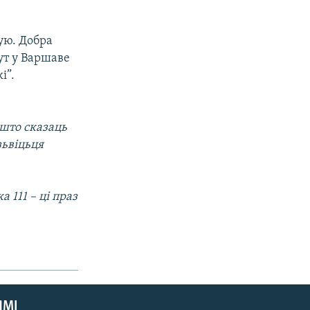
ую. Добра
ут у Варшаве
і”.
 што сказаць
зьвіцьця
 111 – ці праз
ЯМІ