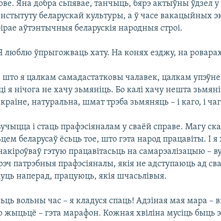
ве. Яна добра сьпявае, танчыць, бярэ актыўны ўдзел у
Інстытуту беларускай культуры, а ў часе вакацыйных 
ірае аўтэнтычныя беларускія народныя строі.
Я люблю ўпрыгожваць хату. На конях езджу, на ровара
 што я цалкам самадастатковы чалавек, цалкам упэўне
і я нічога не хачу зьмяніць. Бо калі хачу нешта зьмян
 краіне, натуральна, шмат трэба зьмяняць – і каго, і чаг
учыцца і стаць прафэсіяналам у сваёй справе. Магу ск
цем беларусаў ёсьць тое, што гэта народ працавіты. І я 
акіроўваў гэтую працавітасьць на самарэалізацыю – ву
эч патрэбныя прафэсіяналы, якія не адступаюць ад сва
уць наперад, працуюць, якія шчасьлівыя.
сьць вольны час – я кладуся спаць! Адзіная мая мара –
 жыцьцё – гэта марафон. Кожная хвіліна мусіць быць 