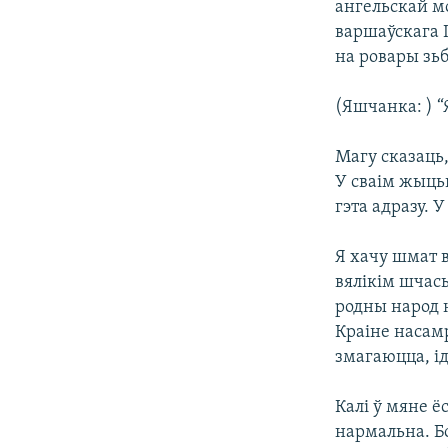
ангельскай мо
КАЛЯНДАР
НА ХВАЛЯХ СВАБОДЫ
варшаўскага 
на ровары зьб
(Яшчанка: ) “
Магу сказаць,
У сваім жыцьц
гэта адразу. У
Я хачу шмат в
вялікім шчась
родны народ н
Краіне насамр
змагаюцца, ід
Калі ў мяне ё
нармальна. Бо