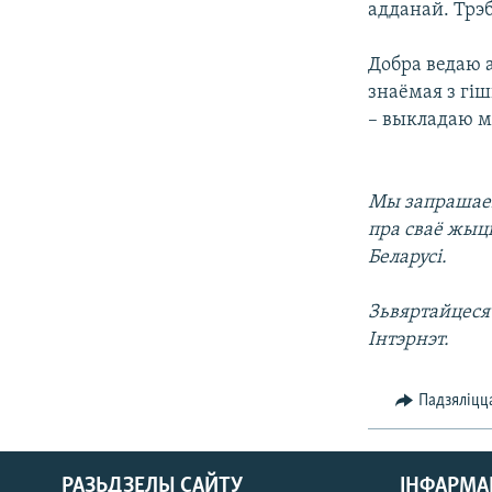
адданай. Трэб
Добра ведаю 
знаёмая з гі
– выкладаю м
Мы запрашаем
пра сваё жыць
Беларусі.
Зьвяртайцеся 
Інтэрнэт.
Падзяліцц
РАЗЬДЗЕЛЫ САЙТУ
ІНФАРМ