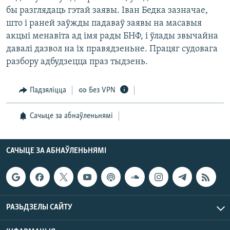
бы разглядаць гэтай заявы. Іван Бедка зазначае,
што і раней заўжды падаваў заявы на масавыя
акцыі менавіта ад імя рады БНФ, і ўлады звычайна
давалі дазвол на іх правядзеньне. Працяг судовага
разбору адбудзецца праз тыдзень.
Падзяліцца
Без VPN
Сачыце за абнаўленьнямі
САЧЫЦЕ ЗА АБНАЎЛЕНЬНЯМІ
РАЗЬДЗЕЛЫ САЙТУ