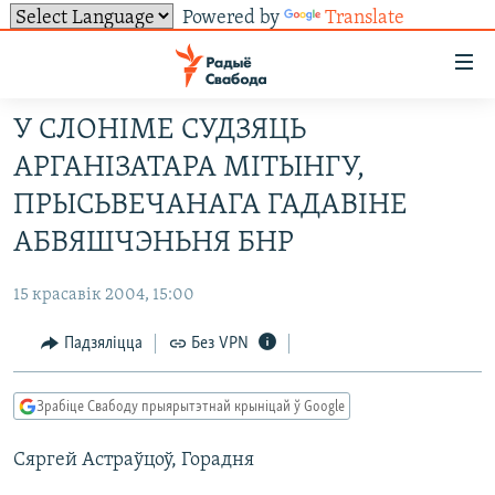
Powered by
Translate
Лінкі
ўнівэрсальнага
доступу
У СЛОНІМЕ СУДЗЯЦЬ
НАВІНЫ
Перайсьці
АРГАНІЗАТАРА МІТЫНГУ,
да
ТОЛЬКІ НА СВАБОДЗЕ
УСЕ НАВІНЫ
ПРЫСЬВЕЧАНАГА ГАДАВІНЕ
галоўнага
СУВЯЗЬ
ВІДЭА І ФОТА
ТЭСТЫ
зьместу
АБВЯШЧЭНЬНЯ БНР
Перайсьці
ПАДПІСАЦЦА
ЛЮДЗІ
БЛОГІ
АБЫСЬЦІ БЛЯКАВАНЬНЕ
да
15 красавік 2004, 15:00
ПАЛІТЫКА
ГІСТОРЫЯ НА СВАБОДЗЕ
ПАДЗЯЛІЦЦА ІНФАРМАЦЫЯЙ
RSS
галоўнай
САЧЫЦЕ ЗА АБНАЎЛЕНЬНЯМІ
Падзяліцца
Без VPN
навігацыі
ЭКАНОМІКА
ПАДКАСТЫ
ПАДКАСТЫ
Перайсьці
ВАЙНА
КНІГІ
FACEBOOK
да
Зрабіце Свабоду прыярытэтнай крыніцай ў Google
БЕЛАРУСЫ НА ВАЙНЕ
АЎДЫЁКНІГІ
TWITTER
пошуку
Сяргей Астраўцоў, Горадня
ПАЛІТВЯЗЬНІ
PREMIUM
Усе сайты РС/РСЭ