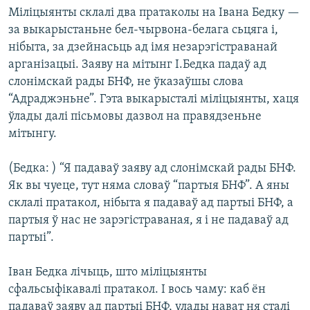
КУЛЬТУРА
МОВА
Міліцыянты склалі два пратаколы на Івана Бедку —
за выкарыстаньне бел-чырвона-белага сьцяга і,
КАЛЯНДАР
НА ХВАЛЯХ СВАБОДЫ
нібыта, за дзейнасьць ад імя незарэгістраванай
арганізацыі. Заяву на мітынг І.Бедка падаў ад
слонімскай рады БНФ, не ўказаўшы слова
“Адраджэньне”. Гэта выкарысталі міліцыянты, хаця
ўлады далі пісьмовы дазвол на правядзеньне
мітынгу.
(Бедка: ) “Я падаваў заяву ад слонімскай рады БНФ.
Як вы чуеце, тут няма словаў “партыя БНФ”. А яны
склалі пратакол, нібыта я падаваў ад партыі БНФ, а
партыя ў нас не зарэгістраваная, я і не падаваў ад
партыі”.
Іван Бедка лічыць, што міліцыянты
сфальсыфікавалі пратакол. І вось чаму: каб ён
падаваў заяву ад партыі БНФ, улады нават ня сталі