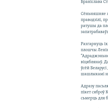
Браніслава Ст
КАЛЯНДАР
НА ХВАЛЯХ СВАБОДЫ
Сёньняшняе ж
праводзілі, п
ратушы да пл
запатрабаваў
Разгарнуць іх
плошчы Ленін
“Адраджэньне
віцяблянаў. Д
ўсёй Беларусі
шашлыкамі на
Адразу пасьл
пікет сяброў 
сьмерць для б