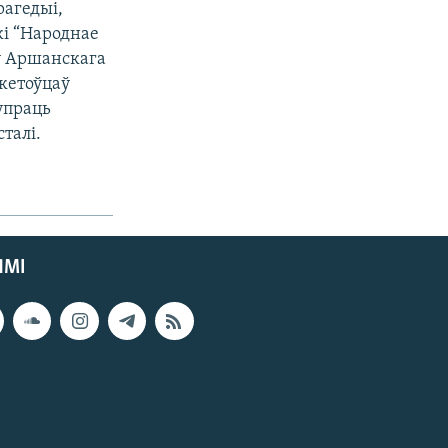
рагедыі,
кі “Народнае
аў Аршанскага
кетоўцаў
супраць
талі.
ЯМІ