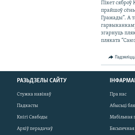
Пікет сяброў
прайшоў сёньн
Грамады”. А т
гарвыканкаму
згарнуць пляк
пляката “Саюз
Падзяліцц
РАЗЬДЗЕЛЫ САЙТУ
ІНФАРМ
Стужка навінаў
Пра нас
Падкасты
Абысьці бл
Кнігі Свабоды
Мабільная 
Архіў перадачаў
Бясьпечная