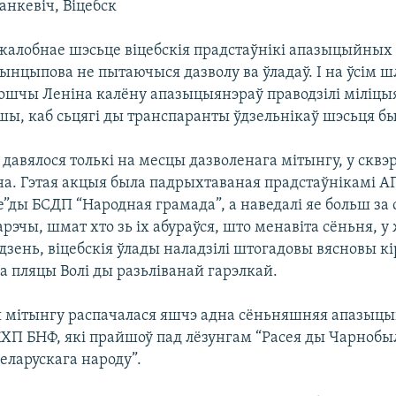
анкевіч, Віцебск
алобнае шэсьце віцебскія прадстаўнікі апазыцыйных
рынцыпова не пытаючыся дазволу ва ўладаў. І на ўсім ш
ошчы Леніна калёну апазыцыянэраў праводзілі міліцы
шы, каб сьцягі ды транспаранты ўдзельнікаў шэсьця бы
 давялося толькі на месцы дазволенага мітынгу, у сквэ
а. Гэтая акцыя была падрыхтаваная прадстаўнікамі А
”ды БСДП “Народная грамада”, а наведалі яе больш за
арэчы, шмат хто зь іх абураўся, што менавіта сёньня, 
 дзень, віцебскія ўлады наладзілі штогадовы вясновы к
 пляцы Волі ды разьліванай гарэлкай.
я мітынгу распачалася яшчэ адна сёньняшняя апазыцы
КХП БНФ, які прайшоў пад лёзунгам “Расея ды Чарнобыл
еларускага народу”.