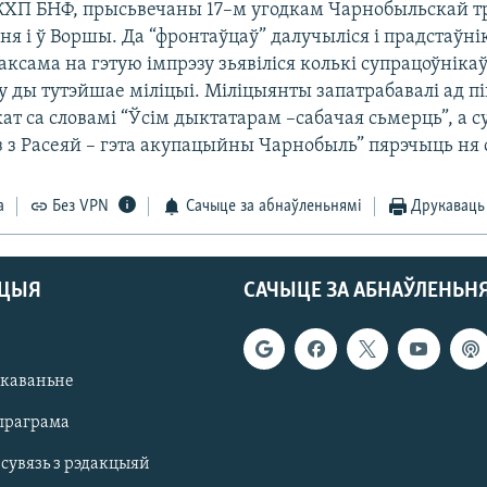
 КХП БНФ, прысьвечаны 17–м угодкам Чарнобыльскай т
я і ў Воршы. Да “фронтаўцаў” далучыліся і прадстаўні
аксама на гэтую імпрэзу зьявіліся колькі супрацоўнік
 ды тутэйшае міліцыі. Міліцыянты запатрабавалі ад пі
ат са словамі “Ўсім дыктатарам –сабачая сьмерць”, а 
 з Расеяй – гэта акупацыйны Чарнобыль” пярэчыць ня с
а
Без VPN
Сачыце за абнаўленьнямі
Друкаваць
АЦЫЯ
САЧЫЦЕ ЗА АБНАЎЛЕНЬН
якаваньне
праграма
 сувязь з рэдакцыяй