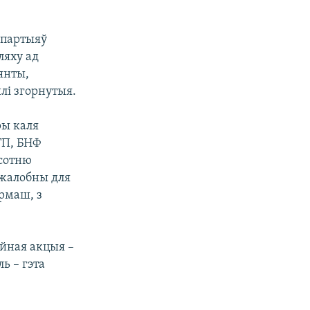
 партыяў
ляху ад
янты,
лі згорнутыя.
ры каля
ГП, БНФ
 сотню
у жалобны для
ірмаш, з
йная акцыя –
ь – гэта