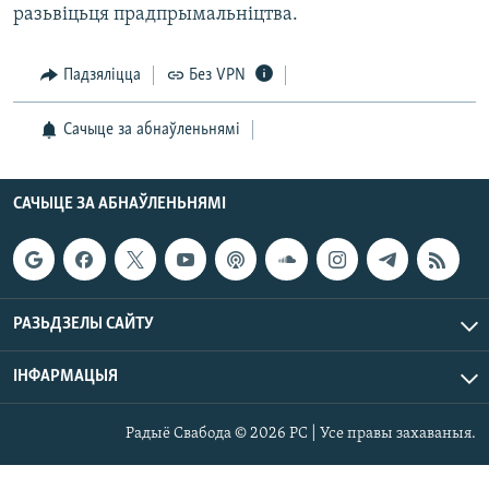
разьвіцьця прадпрымальніцтва.
Падзяліцца
Без VPN
Сачыце за абнаўленьнямі
САЧЫЦЕ ЗА АБНАЎЛЕНЬНЯМІ
РАЗЬДЗЕЛЫ САЙТУ
ІНФАРМАЦЫЯ
Радыё Свабода © 2026 РС | Усе правы захаваныя.