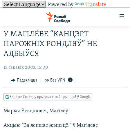
Powered by
Translate
Лінкі
ўнівэрсальнага
доступу
У МАГІЛЁВЕ “КАНЦЭРТ
НАВІНЫ
Перайсьці
ПАРОЖНІХ РОНДЛЯЎ” НЕ
да
ТОЛЬКІ НА СВАБОДЗЕ
УСЕ НАВІНЫ
АДБЫЎСЯ
галоўнага
СУВЯЗЬ
ВІДЭА І ФОТА
ТЭСТЫ
зьместу
12 сакавік 2003, 15:00
Перайсьці
ПАДПІСАЦЦА
ЛЮДЗІ
БЛОГІ
АБЫСЬЦІ БЛЯКАВАНЬНЕ
да
Падзяліцца
Без VPN
ПАЛІТЫКА
ГІСТОРЫЯ НА СВАБОДЗЕ
ПАДЗЯЛІЦЦА ІНФАРМАЦЫЯЙ
RSS
галоўнай
САЧЫЦЕ ЗА АБНАЎЛЕНЬНЯМІ
навігацыі
ЭКАНОМІКА
ПАДКАСТЫ
ПАДКАСТЫ
Зрабіце Свабоду прыярытэтнай крыніцай ў Google
Перайсьці
ВАЙНА
КНІГІ
FACEBOOK
да
Марыя Ўсьціновіч, Магілёў
БЕЛАРУСЫ НА ВАЙНЕ
АЎДЫЁКНІГІ
TWITTER
пошуку
ПАЛІТВЯЗЬНІ
PREMIUM
Усе сайты РС/РСЭ
Акцыю “За лепшае жыцьцё!” ў Магілёве