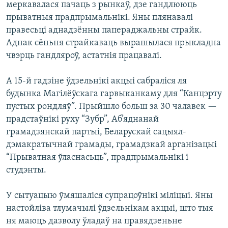
меркавалася пачаць з рынкаў, дзе гандлююць
КУЛЬТУРА
МОВА
прыватныя прадпрымальнікі. Яны плянавалі
КАЛЯНДАР
НА ХВАЛЯХ СВАБОДЫ
правесьці аднадзённы папераджальны страйк.
Аднак сёньня страйкаваць вырашылася прыкладна
чвэрць гандляроў, астатнія працавалі.
А 15-й гадзіне ўдзельнікі акцыі сабраліся ля
будынка Магілёўскага гарвыканкаму для “Канцэрту
пустых рондляў”. Прыйшло больш за 30 чалавек —
прадстаўнікі руху “Зубр”, Аб’яднанай
грамадзянскай партыі, Беларускай сацыял-
дэмакратычнай грамады, грамадзкай арганізацыі
“Прыватная ўласнасьць”, прадпрымальнікі і
студэнты.
У сытуацыю ўмяшаліся супрацоўнікі міліцыі. Яны
настойліва тлумачылі ўдзельнікам акцыі, што тыя
ня маюць дазволу ўладаў на правядзеньне