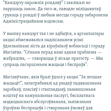
“Канцэрту парожніх рондляў” і заклікалі не
парушаць закон. Да таго ж, паводле міліцыянтаў,
грукаць у рондлі ў любым месцы гораду забаронена
Адміністрацыйным кодэксам.
У выніку канцэрт так і не адбыўся, а арганізатары
акцыі абмежаваліся падпісаньнем усімі
ўдзельнікамі ліста да кіраўнікоў вобласьці і гораду
Магілёва. “Сёньня перад намі адная праблема —
жабрацтва, — гаворыцца ў лісьце пратэсту. — Мы
супраць пагаршэньня жыцьця і бяспраўя”.
Магіляўчане, якія бралі ўдзел у акцыі “За лепшае
жыцьцё!”, запатрабавалі ад уладаў падвышэньня
заробкаў, пэнсіяў і стыпэндыяў, памяншэньня
коштаў на камунальныя паслугі, бясплатнага
мэдыцынскага абслугоўваньня, зьніжэньня
ўзроўню беспрацоўя і стварэньня ўмоваў для