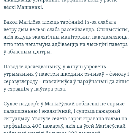
ліквідаваць узгараньне тарфянога поля ў раёне
КУЛЬТУРА
МОВА
вёскі Машанакі.
КАЛЯНДАР
НА ХВАЛЯХ СВАБОДЫ
Вакол Магілёва тлеюць тарфянікі і з-за слабага
ветру дым вельмі слаба рассейваецца. Спэцыялісты,
якія вядуць экалягічны маніторынг, паведамляюць,
што гэта нэгатыўна адбіваецца на чысьціні паветра
ў абласным цэнтры.
Паводле даследваньняў, у жніўні узровень
утрыманьня ў паветры шкодных рэчываў – фэнолу і
серавугляроду – павялічыўся ў параўнаньні да ліпня
у сярэднім у паўтара раза.
Сухое надвор’е ў Магілёўскай вобласьці не спрыяе
паляпшэньню і экалягічнай, і супрацьпажарнай
сытуацыяў. Увогуле сёлета зарэгістравана толькі на
тарфяніках 400 пажараў, якія па ўсёй Магілёўскай