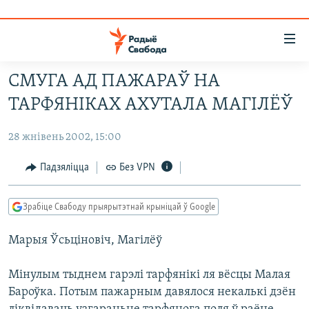
Лінкі
ўнівэрсальнага
доступу
СМУГА АД ПАЖАРАЎ НА
НАВІНЫ
Перайсьці
ТАРФЯНІКАХ АХУТАЛА МАГІЛЁЎ
да
ТОЛЬКІ НА СВАБОДЗЕ
УСЕ НАВІНЫ
галоўнага
28 жнівень 2002, 15:00
СУВЯЗЬ
ВІДЭА І ФОТА
ТЭСТЫ
зьместу
Перайсьці
ПАДПІСАЦЦА
ЛЮДЗІ
БЛОГІ
АБЫСЬЦІ БЛЯКАВАНЬНЕ
Падзяліцца
Без VPN
да
ПАЛІТЫКА
ГІСТОРЫЯ НА СВАБОДЗЕ
ПАДЗЯЛІЦЦА ІНФАРМАЦЫЯЙ
RSS
галоўнай
САЧЫЦЕ ЗА АБНАЎЛЕНЬНЯМІ
Зрабіце Свабоду прыярытэтнай крыніцай ў Google
навігацыі
ЭКАНОМІКА
ПАДКАСТЫ
ПАДКАСТЫ
Перайсьці
Марыя Ўсьціновіч, Магілёў
ВАЙНА
КНІГІ
FACEBOOK
да
БЕЛАРУСЫ НА ВАЙНЕ
АЎДЫЁКНІГІ
TWITTER
пошуку
Мінулым тыднем гарэлі тарфянікі ля вёсцы Малая
ПАЛІТВЯЗЬНІ
PREMIUM
Бароўка. Потым пажарным давялося некалькі дзён
Усе сайты РС/РСЭ