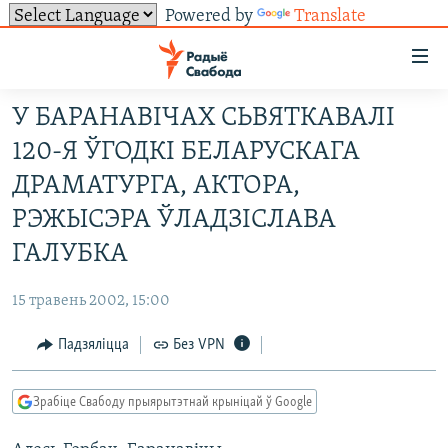
Powered by
Translate
Лінкі
ўнівэрсальнага
доступу
У БАРАНАВІЧАХ СЬВЯТКАВАЛІ
НАВІНЫ
Перайсьці
120-Я ЎГОДКІ БЕЛАРУСКАГА
да
ТОЛЬКІ НА СВАБОДЗЕ
УСЕ НАВІНЫ
ДРАМАТУРГА, АКТОРА,
галоўнага
СУВЯЗЬ
ВІДЭА І ФОТА
ТЭСТЫ
зьместу
РЭЖЫСЭРА ЎЛАДЗІСЛАВА
Перайсьці
ПАДПІСАЦЦА
ЛЮДЗІ
БЛОГІ
АБЫСЬЦІ БЛЯКАВАНЬНЕ
ГАЛУБКА
да
ПАЛІТЫКА
ГІСТОРЫЯ НА СВАБОДЗЕ
ПАДЗЯЛІЦЦА ІНФАРМАЦЫЯЙ
RSS
галоўнай
САЧЫЦЕ ЗА АБНАЎЛЕНЬНЯМІ
15 травень 2002, 15:00
навігацыі
ЭКАНОМІКА
ПАДКАСТЫ
ПАДКАСТЫ
Перайсьці
Падзяліцца
Без VPN
ВАЙНА
КНІГІ
FACEBOOK
да
БЕЛАРУСЫ НА ВАЙНЕ
АЎДЫЁКНІГІ
TWITTER
пошуку
Зрабіце Свабоду прыярытэтнай крыніцай ў Google
ПАЛІТВЯЗЬНІ
PREMIUM
Усе сайты РС/РСЭ