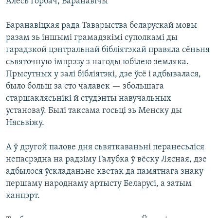
Алесь Горбач, Баранавічы
КУЛЬТУРА
МОВА
КАЛЯНДАР
НА ХВАЛЯХ СВАБОДЫ
Баранавіцкая рада Таварыства беларускай мовы
разам зь іншымі грамадзкімі суполкамі ды
гарадзкой цэнтральнай бібліятэкай правяла сёньня
сьвяточную імпрэзу з нагоды юбілею земляка.
Прысутных у залі бібліятэкі, дзе ўсё і адбывалася,
было больш за сто чалавек — збольшага
старшаклясьнікі й студэнты навучальных
установаў. Былі таксама госьці зь Менску ды
Нясьвіжу.
А ў другой палове дня сьвяткаваньні перанесьліся
непасрэдна на радзіму Галубка ў вёску Лясная, дзе
адбылося ўскладаньне кветак да памятнага знаку
першаму народнаму артысту Беларусі, а затым
канцэрт.