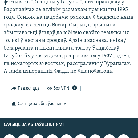
фэстываль “Гасьціны ў Галубка”, што праходзіў у
Баранавічах зь вялікім размахам пры канцы 1995
году. Сёньня на падобную раскошу ў бюджэце няма
сродкаў. Як лічыць Віктар Сырыца, прычына
абыякавасьці ўладаў да юбілею свайго земляка ня
толькі ў нястачы сродкаў. Адзін з заснавальнікаў
беларускага нацыянальнага тэатру Ўладзіслаў
Галубок быў, як вядома, рэпрэсаваны ў 1937 годзе і,
па некаторых зьвестках, расстраляны ў Курапатах.
А такіх цяперашнія ўлады не ўшаноўваюць.
Падзяліцца
Без VPN
Сачыце за абнаўленьнямі
САЧЫЦЕ ЗА АБНАЎЛЕНЬНЯМІ