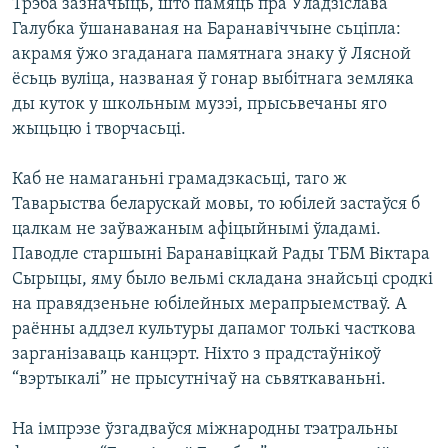
Трэба зазначыць, што памяць пра Ўладзіслава
Галубка ўшанаваная на Баранавіччыне сьціпла:
акрамя ўжо згаданага памятнага знаку ў Лясной
ёсьць вуліца, названая ў гонар выбітнага земляка
ды куток у школьным музэі, прысьвечаны яго
жыцьцю і творчасьці.
Каб не намаганьні грамадзкасьці, таго ж
Таварыства беларускай мовы, то юбілей застаўся б
цалкам не заўважаным афіцыйнымі ўладамі.
Паводле старшыні Баранавіцкай Рады ТБМ Віктара
Сырыцы, яму было вельмі складана знайсьці сродкі
на правядзеньне юбілейных мерапрыемстваў. А
раённы аддзел культуры дапамог толькі часткова
зарганізаваць канцэрт. Ніхто з прадстаўнікоў
“вэртыкалі” не прысутнічаў на сьвяткаваньні.
На імпрэзе ўзгадваўся міжнародны тэатральны