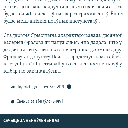
рэалізацыю заканадаўчай ініцыятывай нельга. Гэта
будзе толькі калектыўны зварот грамадзянаў. Ён ня
будзе мець аніякіх праўных наступстваў”.
Спадарыня Ярмошына ахарактарызавала дзеяньні
Валерыя Фралова як папулісцкія. Яна дадала, што ў
дадзенай сытуацыі ніхто не перашкаджае спадару
Фралову як дэпутату Палаты прадстаўнікоў асабіста
выступіць з ініцыятывай унясеньня зьмяненьняў у
выбарчае заканадаўства.
Падзяліцца
Без VPN
Сачыце за абнаўленьнямі
САЧЫЦЕ ЗА АБНАЎЛЕНЬНЯМІ