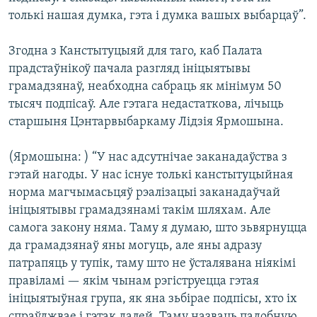
толькі нашая думка, гэта і думка вашых выбарцаў”.
Згодна з Канстытуцыяй для таго, каб Палата
прадстаўнікоў пачала разгляд ініцыятывы
грамадзянаў, неабходна сабраць як мінімум 50
тысяч подпісаў. Але гэтага недастаткова, лічыць
старшыня Цэнтарвыбаркаму Лідзія Ярмошына.
(Ярмошына: ) “У нас адсутнічае заканадаўства з
гэтай нагоды. У нас існуе толькі канстытуцыйная
норма магчымасьцяў рэалізацыі заканадаўчай
ініцыятывы грамадзянамі такім шляхам. Але
самога закону няма. Таму я думаю, што зьвярнуцца
да грамадзянаў яны могуць, але яны адразу
патрапяць у тупік, таму што не ўсталявана ніякімі
правіламі — якім чынам рэгіструецца гэтая
ініцыятыўная група, як яна зьбірае подпісы, хто іх
спраўджвае і гэтак далей. Таму назваць падобную