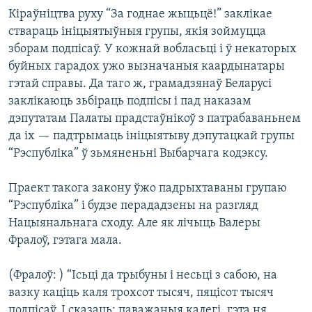
Кіраўніцтва руху “За годнае жыцьцё!” заклікае
ствараць ініцыятыўныя групы, якія зоймуцца
зборам подпісаў. У кожнай вобласьці і ў некаторых
буйных гарадох ужо вызначаныя каардынатары
гэтай справы. Да таго ж, грамадзянаў Беларусі
заклікаюць зьбіраць подпісы і пад наказам
дэпутатам Палаты прадстаўнікоў з патрабаваньнем
да іх — падтрымаць ініцыятыву дэпутацкай групы
“Рэспубліка” ў зьмяненьні Выбарчага кодэксу.
Праект такога закону ўжо падрыхтаваны групаю
“Рэспубліка” і будзе перададзены на разгляд
Нацыянальнага сходу. Але як лічыць Валеры
Фралоў, гэтага мала.
(Фралоў: ) “Ісьці да трыбуны і несьці з сабою, на
вазку каціць каля трохсот тысяч, пяцісот тысяч
подпісаў. І сказаць: паважаныя калегі, гэта ня