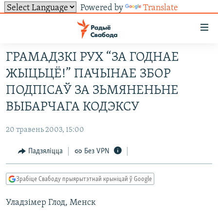
Powered by
Translate
Лінкі
ўнівэрсальнага
доступу
ГРАМАДЗКІ РУХ “ЗА ГОДНАЕ
НАВІНЫ
Перайсьці
ЖЫЦЬЦЁ!” ПАЧЫНАЕ ЗБОР
да
ТОЛЬКІ НА СВАБОДЗЕ
УСЕ НАВІНЫ
ПОДПІСАЎ ЗА ЗЬМЯНЕНЬНЕ
галоўнага
СУВЯЗЬ
ВІДЭА І ФОТА
ТЭСТЫ
зьместу
ВЫБАРЧАГА КОДЭКСУ
Перайсьці
ПАДПІСАЦЦА
ЛЮДЗІ
БЛОГІ
АБЫСЬЦІ БЛЯКАВАНЬНЕ
да
20 травень 2003, 15:00
ПАЛІТЫКА
ГІСТОРЫЯ НА СВАБОДЗЕ
ПАДЗЯЛІЦЦА ІНФАРМАЦЫЯЙ
RSS
галоўнай
САЧЫЦЕ ЗА АБНАЎЛЕНЬНЯМІ
Падзяліцца
Без VPN
навігацыі
ЭКАНОМІКА
ПАДКАСТЫ
ПАДКАСТЫ
Перайсьці
ВАЙНА
КНІГІ
FACEBOOK
да
Зрабіце Свабоду прыярытэтнай крыніцай ў Google
БЕЛАРУСЫ НА ВАЙНЕ
АЎДЫЁКНІГІ
TWITTER
пошуку
Уладзімер Глод, Менск
ПАЛІТВЯЗЬНІ
PREMIUM
Усе сайты РС/РСЭ