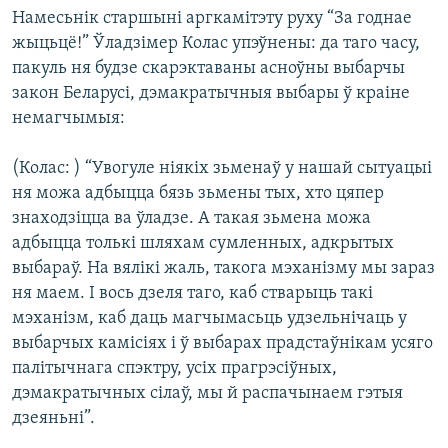
КУЛЬТУРА
МОВА
Намесьнік старшыні аргкамітэту руху “За годнае
жыцьцё!” Ўладзімер Колас упэўнены: да таго часу,
КАЛЯНДАР
НА ХВАЛЯХ СВАБОДЫ
пакуль ня будзе скарэктаваны асноўны выбарчы
закон Беларусі, дэмакратычныя выбары ў краіне
немагчымыя:
(Колас: ) “Увогуле ніякіх зьменаў у нашай сытуацыі
ня можа адбыцца бязь зьмены тых, хто цяпер
знаходзіцца ва ўладзе. А такая зьмена можа
адбыцца толькі шляхам сумленных, адкрытых
выбараў. На вялікі жаль, такога мэханізму мы зараз
ня маем. І вось дзеля таго, каб стварыць такі
мэханізм, каб даць магчымасьць удзельнічаць у
выбарчых камісіях і ў выбарах прадстаўнікам усяго
палітычнага спэктру, усіх прагрэсіўных,
дэмакратычных сілаў, мы й распачынаем гэтыя
дзеяньні”.