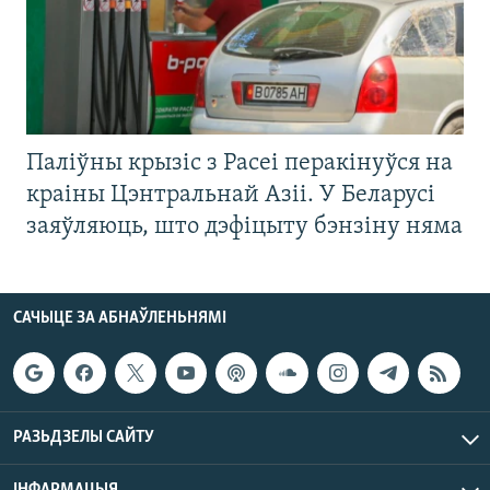
Паліўны крызіс з Расеі перакінуўся на
краіны Цэнтральнай Азіі. У Беларусі
заяўляюць, што дэфіцыту бэнзіну няма
САЧЫЦЕ ЗА АБНАЎЛЕНЬНЯМІ
РАЗЬДЗЕЛЫ САЙТУ