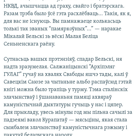
НКВД, ачышчацца ад граху, свайго і братэрскага.
Разам трэба было ўсё гэта расхлёбваць... Такія, як я,
для вас не існуюць. Вы памнажаеце колькасьць
толькі так званых “памяркоўных”...” — наракае
Мікалай Бельскі зь вёскі Малая Беліца
Сеньненскага раёну.
Сутнасьць вашых прэтэнзіяў, спадар Бельскі, ня
надта зразумелая. Салжаніцынскі “Архіпэляг
ГУЛАГ” гучаў на хвалях Свабоды яшчэ тады, калі ў
Савецкім Саюзе за чытаньне альбо распаўсюд гэтай
кнігі можна было трапіць у турму. Тэма сталінскіх
злачынстваў і ўшанаваньня памяці ахвяраў
камуністычнай дыктатуры гучыць у нас і цяпер.
Для прыкладу, увесь мінулы год мы пільна сачылі за
падзеямі вакол Курапатаў — мясьціны, якая стала
сымбалем злачынстваў камуністычнага рэжыму і
пакутаў беларускага народу.