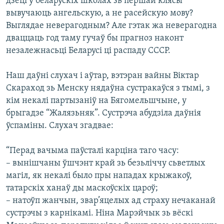
дзеці ў беларускіх школах зь першай клясы
вывучаюць ангельскую, а не расейскую мову?
Выглядае неверагодным? Але гэтак жа неверагодна
дваццаць год таму гучаў бы прагноз наконт
незалежнасьці Беларусі ці распаду СССР.
Наш даўні слухач і аўтар, вэтэран вайны Віктар
Скараход зь Менску нядаўна сустракаўся з тымі, з
кім некалі партызаніў на Бягомельшчыне, у
брыгадзе “Жалязьняк”. Сустрэча абудзіла даўнія
ўспаміны. Слухач згадвае:
“Перад вачыма паўсталі карціна таго часу:
– вынішчаны ўшчэнт край зь безьліччу сьветлых
магіл, як некалі было пры нападах крыжакоў,
татарскіх ханаў ды маскоўскіх цароў;
– натоўп жанчын, звар’яцелых ад страху нечаканай
сустрэчы з карнікамі. Ніна Марэйчык зь вёскі