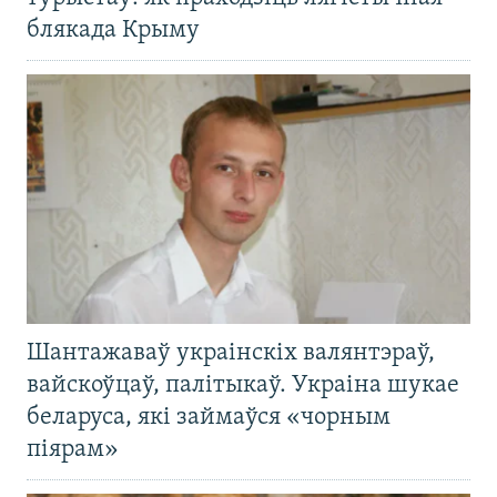
блякада Крыму
Шантажаваў украінскіх валянтэраў,
вайскоўцаў, палітыкаў. Украіна шукае
беларуса, які займаўся «чорным
піярам»