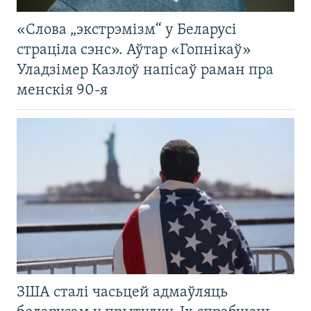
«Слова „экстрэмізм“ у Беларусі
страціла сэнс». Аўтар «Гопнікаў»
Уладзімер Казлоў напісаў раман пра
менскія 90-я
ЗША сталі часьцей адмаўляць