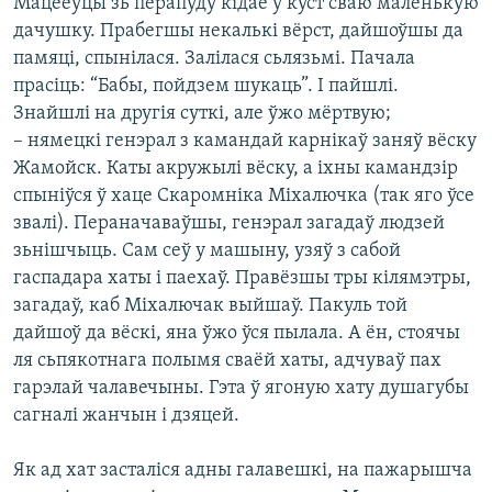
Мацееўцы зь перапуду кідае ў куст сваю маленькую
дачушку. Прабегшы некалькі вёрст, дайшоўшы да
памяці, спынілася. Залілася сьлязьмі. Пачала
прасіць: “Бабы, пойдзем шукаць”. І пайшлі.
Знайшлі на другія суткі, але ўжо мёртвую;
– нямецкі генэрал з камандай карнікаў заняў вёску
Жамойск. Каты акружылі вёску, а іхны камандзір
спыніўся ў хаце Скаромніка Міхалючка (так яго ўсе
звалі). Пераначаваўшы, генэрал загадаў людзей
зьнішчыць. Сам сеў у машыну, узяў з сабой
гаспадара хаты і паехаў. Правёзшы тры кілямэтры,
загадаў, каб Міхалючак выйшаў. Пакуль той
дайшоў да вёскі, яна ўжо ўся пылала. А ён, стоячы
ля сьпякотнага полымя сваёй хаты, адчуваў пах
гарэлай чалавечыны. Гэта ў ягоную хату душагубы
сагналі жанчын і дзяцей.
Як ад хат засталіся адны галавешкі, на пажарышча