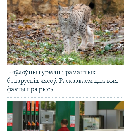
Няўлоўны гурман і рамантык
беларускіх лясоў. Расказваем цікавыя
факты пра рысь