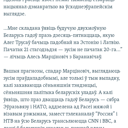
нацыянал-дэмакратыю ва ўсходнеэўрапейскім
выглядзе.
…Мне складана ўявіць будучую двухмоўную
Беларусь гадоў празь дзесяць-пятнаццаць, якую
Алег Трусаў бачыць падобнай на Эстонію і Латвію.
Пачатак 21 стагодзьдзя — зусім не пачатак 20-га...”
— лічыць Алесь Марціновіч з Баранавічаў.
Вашыя прагнозы, спадар Марціновіч, выглядаюць
зусім праўдападобнымі, але толькі ў тым выпадку,
калі захаваюцца сёньняшнія тэндэнцыі,
сёньняшняя палітыка беларускіх уладаў. А калі
ўявіць, што праз дваццаць гадоў Беларусь — сябра
Эўразьвязу і НАТО, аддзелена ад Расеі мяжой і
візавым рэжымам, замест тэлеканалаў “Россия” і
НТВ на ўсю Беларусь трансьлююцца СNN i BBC, а