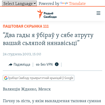
Powered by
Translate
Лінкі
ўнівэрсальнага
доступу
ПАШТОВАЯ СКРЫНКА 111
НАВІНЫ
Перайсьці
“Два гады я ўбіраў у сябе атруту
да
ТОЛЬКІ НА СВАБОДЗЕ
УСЕ НАВІНЫ
вашай сьляпой нянавісьці”
галоўнага
СУВЯЗЬ
ВІДЭА І ФОТА
ТЭСТЫ
зьместу
24 студзень 2003, 15:00
Перайсьці
ПАДПІСАЦЦА
ЛЮДЗІ
БЛОГІ
АБЫСЬЦІ БЛЯКАВАНЬНЕ
да
Падзяліцца
Без VPN
ПАЛІТЫКА
ГІСТОРЫЯ НА СВАБОДЗЕ
ПАДЗЯЛІЦЦА ІНФАРМАЦЫЯЙ
RSS
галоўнай
САЧЫЦЕ ЗА АБНАЎЛЕНЬНЯМІ
навігацыі
ЭКАНОМІКА
ПАДКАСТЫ
ПАДКАСТЫ
Зрабіце Свабоду прыярытэтнай крыніцай ў Google
Перайсьці
ВАЙНА
КНІГІ
FACEBOOK
да
Валянцін Жданко, Менск
БЕЛАРУСЫ НА ВАЙНЕ
АЎДЫЁКНІГІ
TWITTER
пошуку
ПАЛІТВЯЗЬНІ
PREMIUM
Усе сайты РС/РСЭ
Пачну зь ліста, у якім выкладзеная тыповая сумная