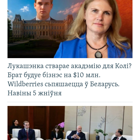
Лукашэнка стварае акадэмію для Колі?
Брат будуе бізнэс на $10 млн.
Wildberries сьпяшаецца ў Беларусь.
Навіны 5 жніўня