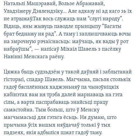
Натальлі Машэравай, Вользе Абрамавай,
Уладзімеру Дзялендзіку... Але адказу ні ад каго зь іх
не атрымаў.Так вось служаць нам “слугі народу”.
Відаць, яны жывуць паводле прынцыпу “Багаты
брат беднаму ня рад”. А таму і заплюшчваюць вочы
на змрочную рэчаіснасьць: маўчаць, як вады ў рот
набраўшы”, — напісаў Міхаіл Шавель з пасёлку
Навінкі Менскага раёну.
Цяжка быць судзьдзём у такой даўняй і заблытанай
гісторыі, спадар Шавель. Магчыма, пасьля столькіх
гадоў бясплённых хаджэньняў па чыноўніцкіх
кабінэтах вам ня трэба далей марнаваць на гэта
сілы, а варта паспрабаваць знайсьці працу
самастойна. Тым больш, што ў Менску
магчымасьці для гэтага ёсьць. Ня думаю, што
прычына ўсіх вашых няўдачаў толькі ў тых
падзеях, якія адбыліся шмат гадоў таму.