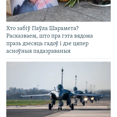
Хто забіў Паўла Шарамета?
Расказваем, што пра гэта вядома
празь дзесяць гадоў і дзе цяпер
асноўныя падазраваныя