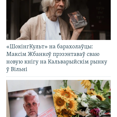
«ШокінгКульт» на барахолаўцы:
Максім Жбанкоў прэзэнтаваў сваю
новую кнігу на Кальварыйскім рынку
ў Вільні