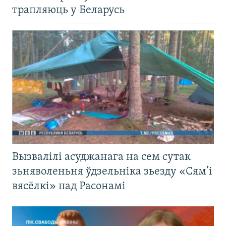
трапляюць у Беларусь
Вызвалілі асуджанага на сем сутак
зьняволеньня ўдзельніка зьезду «Сям’і
вясёлкі» пад Расонамі