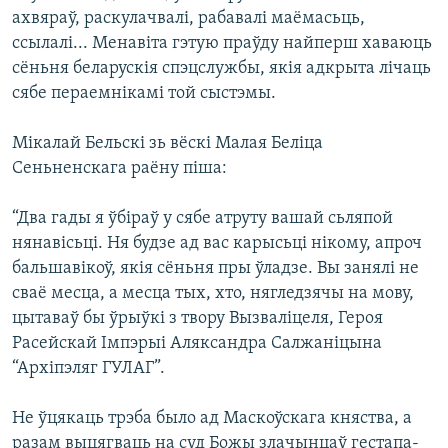
ахвяраў, раскулачвалі, рабавалі маёмасьць,
ссылалі... Менавіта гэтую праўду найперш хаваюць
сёньня беларускія спэцслужбы, якія адкрыта лічаць
сябе пераемнікамі той сыстэмы.
Мікалай Бельскі зь вёскі Малая Беліца
Сеньненскага раёну піша:
“Два гады я ўбіраў у сябе атруту вашай сьляпой
нянавісьці. Ня будзе ад вас карысьці нікому, апроч
бальшавікоў, якія сёньня пры ўладзе. Вы занялі не
сваё месца, а месца тых, хто, нягледзячы на мову,
цытаваў бы ўрыўкі з твору Вызваліцеля, Героя
Расейскай Імпэрыі Аляксандра Салжаніцына
“Архіпэляг ГУЛАГ”.
Не ўцякаць трэба было ад Маскоўскага княства, а
разам выцягваць на суд Божы злачынцаў гестапа-