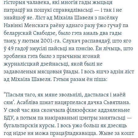
гісторыя чалавека, які многія гады жыцьця
КУЛЬТУРА
МОВА
патраціў на пошукі справядлівасьці — і так і не
КАЛЯНДАР
НА ХВАЛЯХ СВАБОДЫ
знайшоў яе. Ліст ад Міхаіла Шавеля з пасёлку
Навінкі Менскага раёну аднаго разу ўжо гучаў па
беларускай Свабодзе, было гэта амаль два гады
таму, у лютым 2001-га. Слухач распавядаў, што яго
ў 49 гадоў змусілі пайсьці на пэнсію. Ён лічыць, што
зроблена гэта было з прычыны ягонай
журналісцкай дзейнасьці, якой былі не
задаволеныя мясцовыя ўлады. І вось яшчэ адзін ліст
ад Міхаіла Шавеля. Гэтым разам ён піша:
“Пасьля таго, як мяне звольнілі, дасталася і маёй
сям’. Асабліва шмат нацярпелася дачка Сьвятлана.
У свой час яна скончыла філязофскае аддзяленьне
БДУ, а потым па накіраваньні цэнтры занятасьці —
бугальтарскія курсы. І вось ужо больш як дзесяць
год нідзе ня можа працаўладкавацца. Жыве за кошт