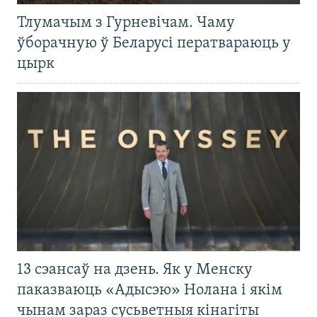
Тлумачым з Гурневічам. Чаму
ўборачную ў Беларусі ператвараюць у
цырк
13 сэансаў на дзень. Як у Менску
паказваюць «Адысэю» Нолана і якім
чынам зараз сусьветныя кінагіты