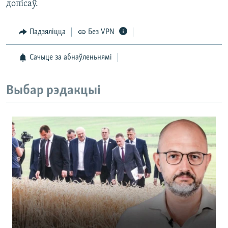
допісаў.
Падзяліцца
Без VPN
Сачыце за абнаўленьнямі
Выбар рэдакцыі