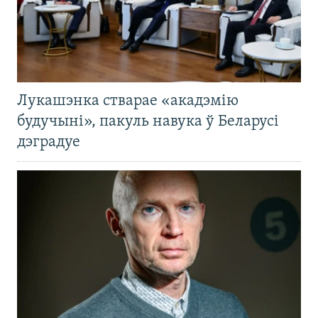
Лукашэнка стварае «акадэмію
будучыні», пакуль навука ў Беларусі
дэградуе