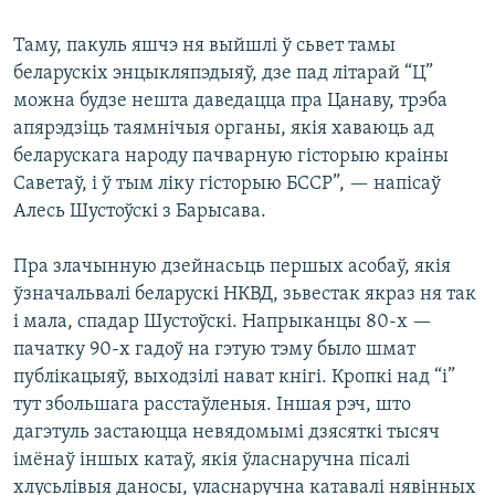
Таму, пакуль яшчэ ня выйшлі ў сьвет тамы
беларускіх энцыкляпэдыяў, дзе пад літарай “Ц”
можна будзе нешта даведацца пра Цанаву, трэба
апярэдзіць таямнічыя органы, якія хаваюць ад
беларускага народу пачварную гісторыю краіны
Саветаў, і ў тым ліку гісторыю БССР”, — напісаў
Алесь Шустоўскі з Барысава.
Пра злачынную дзейнасьць першых асобаў, якія
ўзначальвалі беларускі НКВД, зьвестак якраз ня так
і мала, спадар Шустоўскі. Напрыканцы 80-х —
пачатку 90-х гадоў на гэтую тэму было шмат
публікацыяў, выходзілі нават кнігі. Кропкі над “і”
тут збольшага расстаўленыя. Іншая рэч, што
дагэтуль застаюцца невядомымі дзясяткі тысяч
імёнаў іншых катаў, якія ўласнаручна пісалі
хлусьлівыя даносы, уласнаручна катавалі нявінных