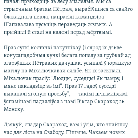
пачалі прыходзіць зь лесу ацалелыя. Мы са
стрыечным братам Пётрам, вырабіўшыся са свайго
блакаднага пекла, папрасілі камандзіра
Шапавалава пусьціць пераведаць жывых. А
прыйшлі й сталі на калені перад мёртвымі.
Праз суткі костачкі пакутнікаў (і сярод іх дзьве
конусападобныя кучкі белага попелу за грубкай ад
згарэўшых Пётравых дачушак, усыпалі ў юрацкую
магілу на Міхалючкавай сялібе. Як іх засыпалі,
Міхалючак прасіў: “Людцы, суседцы! Як памру, і
мяне пакладзіце зь імі”. Праз 17 гадоў суседзі
выканалі ягоную просьбу”, — такімі шчымлівымі
ўспамінамі падзяліўся з намі Віктар Скараход зь
Менску.
Дзякуй, спадар Скараход, вам і ўсім, хто знайшоў
час для ліста на Свабоду. Пішыце. Чакаем новых