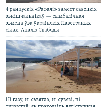
Францускія «Рафалі» замест савецкіх
зьнішчальнікаў — сымбалічная
зьмена ўва ўкраінскіх Паветраных
сілах. Аналіз Свабоды
Ні газу, ні сьвятла, ні сувязі, ні
турыстаў: як праходзіць лягістычная