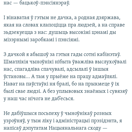
нас — бацькоў-пэнсіянэраў.
І вінаватая ў гэтым не дачка, а родная дзяржава,
якая на словах клапоціцца пра людзей, а на справе
зьдзекуецца з нас: душыць высокімі цэнамі ды
мізэрнымі заробкамі і пэнсіямі.
З дачкой я абышоў за гэтыя гады сотні кабінэтаў.
Шматлікія чыноўнікі нібыта ўважліва выслухоўвалі
нас, спагадліва спачувалі, адсылалі ў іншыя
ўстановы... А там у прыёме на працу адмаўлялі.
Нават на паўстаўкі ня бралі, бо на прыкмеце ў іх
былі свае людзі. А без уплывовых знаёмых і сувязяў
у наш час нічога не даб’есься.
Не дабіўшыся посьпеху ў чыноўнікаў розных
узроўняў, у тым ліку і адміністрацыі прэзідэнта, я
напісаў дэпутатам Нацыянальнага сходу —