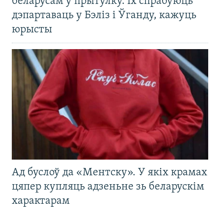
беларусам у прытулку. Іх спрабуюць
дэпартаваць у Бэліз і Ўганду, кажуць
юрысты
Ад буслоў да «Ментску». У якіх крамах
цяпер купляць адзеньне зь беларускім
характарам