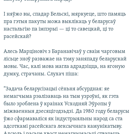
І няўжо вы, спадар Бельскі, мяркуеце, што памяць
пра гэтыя пакуты можа выклікаць у беларусаў
настальгію па імпэрыі — ці то савецкай, ці то
расейскай?
Алесь Марціновіч з Баранавічаў у сваім чарговым
лісьце зноў разважае на тэму заняпаду беларускай
мовы. Час, калі мова магла адрадзіцца, на ягоную
думку, страчаны. Слухач піша:
“Задача беларусізацыі сёньня абсурдная: яе
немагчыма рэалізаваць на тым узроўні, як гэта
было зроблена ў краінах Усходняй Эўропы ў
міжваенныя дзесяцігодзьдзі. Да 1980 году беларусы
ўжо сфармаваліся як індустрыяльны народ са ста
адсоткамі расейскага лексычнага камунікатыву.
Адсюль і расьце хвост немагчымасьці стварыць