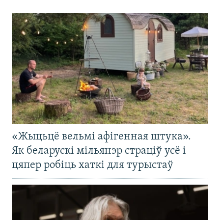
«Жыцьцё вельмі афігенная штука».
Як беларускі мільянэр страціў усё і
цяпер робіць хаткі для турыстаў