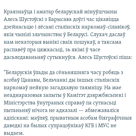
Краязнаўца і аматар беларускай мінуўшчыны
Алесь Шустоўскі з Барысава доўгі час цікавіцца
дзейнасьцю і лёсамі сталінскіх наркомаў-сілавікоў,
якія чынілі злачынствы ў Беларусі. Слухач даслаў
нам некаторыя вынікі сваіх пошукаў, а таксама
распавёў пра цяжкасьці, зь якімі ў часе
дасьледаваньняў сутыкнуўся. Алесь Шустоўскі піша:
“Беларускія ўлады да сёньняшняга часу робяць з
асобаў Цанавы, Бельчанкі ды іншых сталінскіх
наркомаў нейкую загадкавую таямніцу. На мае
неаднаразовыя запыты ў Камітэт дзяржбясьпекі і
Міністэрства ўнутраных справаў па сутнасьці
пытаньняў нічога не адказалі — абмежаваліся
адпіскамі: маўляў, прыватным асобам біяграфічныя
даведкі на былых супрацоўнікаў КГБ і МУС не
выдаем.