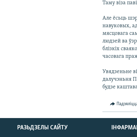
Таму віза пав
Але ёсьць шэ
навуковых, а
мясцовага сам
людзей ва ўзр
блізкіх сваяк
часовага праж
Увядзеньне в
далучэньня По
будзе каштава
Падзяліцц
РАЗЬДЗЕЛЫ САЙТУ
ІНФАРМ