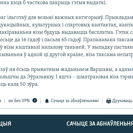
інна хаця б часткова пакрыць гэтыя выдаткі.
раг ільготаў для вельмі важных катэгорыяў. Прыклада
дукацыйных, культурных і спартовых кантактах, канта
акіраваньня візы будуць выдавацца бясплатна. Гэтак с
осьце да 16 гадоў і пасьля 65 гадоў. Прапанавана таксам
оў візы каштавалі напалову таньней. У выпадку пастаян
ываньня ў адной ці другой краіне, віза таксама непат
ізаў ня ёсьць прыватным жаданьнем Варшавы, а адным
льшчы да Эўразьвязу. І яшчэ – шматразовая віза тэрмі
ць каля 50 эўра.
а
Без VPN
Сачыце за абнаўленьнямі
Друкаваць
АЦЫЯ
САЧЫЦЕ ЗА АБНАЎЛЕНЬН