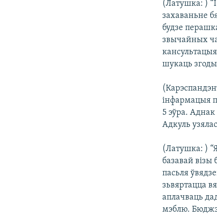
(Латушка: ) “
КАЛЯНДАР
НА ХВАЛЯХ СВАБОДЫ
захаваньне б
будзе перашка
звычайных ча
кансультацыя
шукаць згоды
(Карэспандэнт
інфармацыя пр
5 эўра. Аднак
Адкуль узялас
(Латушка: ) “
базавай візы 
пасьля ўвядзе
зьвяртацца вя
аплачваць да
мэблю. Бюджэ