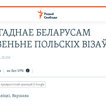
ЫГАДНАЕ БЕЛАРУСАМ
ЕНЬНЕ ПОЛЬСКІХ ВІЗА
, 15:00
а
Без VPN
 прыярытэтнай крыніцай ў Google
авіцкі, Варшава