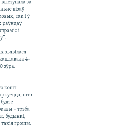
у выступала за
ньне візаў
овых, так і ў
х раўндаў
праміс і
ў”.
х зьявілася
 каштавала 4–
0 эўра.
то кошт
мяркуецца, што
 будзе
ржавы – трэба
ы, будынкі,
 такія грошы.