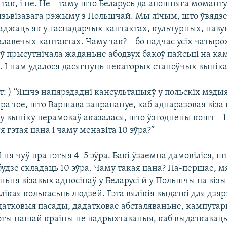
І так, і не. Не – таму што Беларусь да апошняга момант
язьвізавага рэжыму з Польшчай. Мы лічым, што ўвядзе
джаць як у гаспадарчых кантактах, культурных, навук
лавечых кантактах. Чаму так? – бо падчас усіх чатыро
ў прысутнічала жаданьне абодвух бакоў пайсьці на кам
. І нам удалося дасягнуць некаторых станоўчых выніка
: ) “Яшчэ напярэдадні кансультацыяў у польскіх мэдыя
а тое, што Варшава запрапануе, каб аднаразовая віза
 у выніку перамоваў аказалася, што ўзгоднены кошт – 1
я гэтая цана і чаму менавіта 10 эўра?”
Я ня чуў пра гэтыя 4–5 эўра. Бакі ўзаемна дамовіліся, ш
будзе складаць 10 эўра. Чаму такая цана? Па-першае, 
ньня візавых адносінаў у Беларусі й у Польшчы па візы
лікая колькасьць людзей. Гэта вялікія выдаткі для дзя
датковыя пасады, дадатковае абсталяваньне, кампутар
ты нашай краіны не падрыхтаваныя, каб выдаткаваць