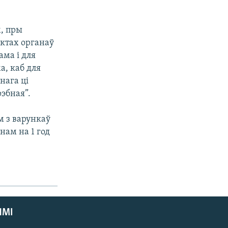
м, пры
ктах органаў
ама і для
а, каб для
нага ці
рэбная”.
 з варункаў
нам на 1 год
ЯМІ