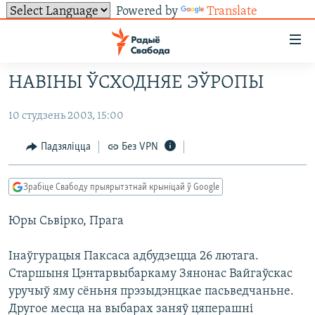
Powered by
Translate
Лінкі
ўнівэрсальнага
доступу
НАВІНЫ ЎСХОДНЯЕ ЭЎРОПЫ
НАВІНЫ
Перайсьці
да
10 студзень 2003, 15:00
ТОЛЬКІ НА СВАБОДЗЕ
УСЕ НАВІНЫ
галоўнага
СУВЯЗЬ
ВІДЭА І ФОТА
ТЭСТЫ
Падзяліцца
Без VPN
зьместу
Перайсьці
ПАДПІСАЦЦА
ЛЮДЗІ
БЛОГІ
АБЫСЬЦІ БЛЯКАВАНЬНЕ
да
Зрабіце Свабоду прыярытэтнай крыніцай ў Google
ПАЛІТЫКА
ГІСТОРЫЯ НА СВАБОДЗЕ
ПАДЗЯЛІЦЦА ІНФАРМАЦЫЯЙ
RSS
галоўнай
САЧЫЦЕ ЗА АБНАЎЛЕНЬНЯМІ
Юры Сьвірко, Прага
навігацыі
ЭКАНОМІКА
ПАДКАСТЫ
ПАДКАСТЫ
Перайсьці
ВАЙНА
КНІГІ
FACEBOOK
Інаўгурацыя Паксаса адбудзецца 26 лютага.
да
БЕЛАРУСЫ НА ВАЙНЕ
АЎДЫЁКНІГІ
TWITTER
Старшыня Цэнтарвыбаркаму Зянонас Вайгаўскас
пошуку
уручыў яму сёньня прэзыдэнцкае пасьведчаньне.
ПАЛІТВЯЗЬНІ
PREMIUM
Усе сайты РС/РСЭ
Другое месца на выбарах заняў цяперашні