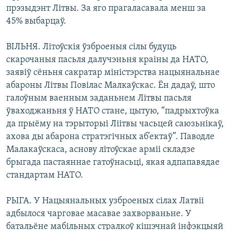
КУЛЬТУРА
МОВА
прэзыдэнт Літвы. За яго прагаласавала менш за
45% выбарцаў.
КАЛЯНДАР
НА ХВАЛЯХ СВАБОДЫ
ВІЛЬНЯ. Літоўскія ўзброеныя сілы будуць
скарочаныя пасьля далучэньня краіны да НАТО,
заявіў сёньня сакратар міністэрства нацыянальнае
абароны Літвы Повілас Малкаўскас. Ён дадаў, што
галоўным ваенным заданьнем Літвы пасьля
ўваходжаньня ў НАТО стане, цытую, “падрыхтоўка
да прыёму на тэрыторыі Ліітвы часьцей саюзьнікаў,
ахова ды абарона стратэгічных аб’ектаў”. Паводле
Малакаўскаса, аснову літоўскае арміі складзе
брыгада пастаяннае гатоўнасьці, якая адпапавядае
стандартам НАТО.
РЫГА. У Нацыянальных узброеных сілах Латвіі
адбылося чарговае масавае захворваньне. У
батальёне мабільных стралкоў кішэчнай інфэкцыяй