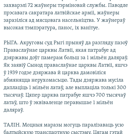
захварэлі 72 жаўнеры тэрміновай службы. Паводле
прэсавага сакратара латвійскае арміі, жаўнеры
заразіліся ад мясцовага насельніцтва. У жаўнераў
высокая тэмпэратура, панос, іх ванітуе.
РЫГА. Акруговы суд Рыгі прыняў да разгляду пазоў
Праваслаўнае царквы Латвіі, якая патрабуе ад
дзяржавы доўг памерам больш за 1 мільён даляраў.
Як заявіў Сынод праваслаўнае царквы Латвіі, яшчэ
ў 1939 годзе дзяржава й царква дамовіліся
абмяняцца нерухомасьцю. Тады дзяржава мусіла
даплаціць 1 мільён латаў, але выплаціла толькі 300
тысячаў. Цяпер царква патрабуе яшчэ 700 тысячаў
латаў, што ў эквіваленце перавышае 1 мільён
даляраў.
ТАЛІН. Моцныя маразы могуць паралізаваць усю
балтыйскую транспартную сыстэму. Цягам гэтай