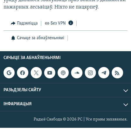
пажарных лесьвіцаў. Ніхто не пацярпеў.
Падзяліцца
Без VPN
Сачыце за абнаўленьнямі
САЧЫЦЕ ЗА АБНАЎЛЕНЬНЯМІ
РАЗЬДЗЕЛЫ САЙТУ
ІНФАРМАЦЫЯ
Радыё Свабода © 2026 РС | Усе правы захаваныя.