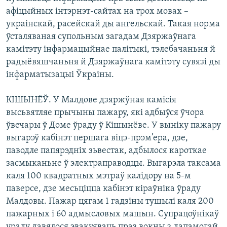
афіцыйных інтэрнэт-сайтах на трох мовах –
украінскай, расейскай ды ангельскай. Такая норма
ўсталяваная супольным загадам Дзяржаўнага
камітэту інфармацыйнае палітыкі, тэлебачаньня й
радыёвяшчаньня й Дзяржаўнага камітэту сувязі ды
інфарматызацыі Ўкраіны.
КІШЫНЁЎ. У Малдове дзяржўная камісія
высьвятляе прычыны пажару, які адбыўся ўчора
ўвечары ў Доме ўраду ў Кішынёве. У выніку пажару
выгарэў кабінэт першага віцэ-прэм’ера, дзе,
паводле папярэдніх зьвестак, адбылося кароткае
засмыканьне ў электраправодцы. Выгарэла таксама
каля 100 квадратных мэтраў калідору на 5-м
паверсе, дзе месьціцца кабінэт кіраўніка ўраду
Малдовы. Пажар цягам 1 гадзіны тушылі каля 200
пажарных і 60 адмысловых машын. Супрацоўнікаў
ураду давялося эвакуяваць праз вокны з дапамогай