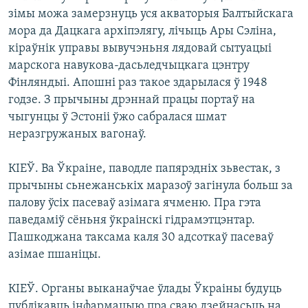
зімы можа замерзнуць уся акваторыя Балтыйскага
мора да Дацкага архіпэлягу, лічыць Ары Сэліна,
кіраўнік управы вывучэньня лядовай сытуацыі
марскога навукова-дасьледчыцкага цэнтру
Фінляндыі. Апошні раз такое здарылася ў 1948
годзе. З прычыны дрэннай працы портаў на
чыгунцы ў Эстоніі ўжо сабралася шмат
неразгружаных вагонаў.
КІЕЎ. Ва Ўкраіне, паводле папярэдніх зьвестак, з
прычыны сьнежанськіх маразоў загінула больш за
палову ўсіх пасеваў азімага ячменю. Пра гэта
паведаміў сёньня ўкраінскі гідрамэтцэнтар.
Пашкоджана таксама каля 30 адсоткаў пасеваў
азімае пшаніцы.
КІЕЎ. Органы выканаўчае ўлады Ўкраіны будуць
публікавць інфармацыю пра сваю дзейнасьць на