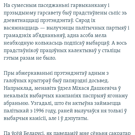
КУЛЬТУРА
МОВА
На сумесным паседжаньні гарвыканкаму і
прэзыдыюму гарсавету быў прадстаўлены сьпіс зь
КАЛЯНДАР
НА ХВАЛЯХ СВАБОДЫ
дзевятнаццаці прэтэндэнтаў. Сярод іх
васямнаццаць — вылучэнцы палітычных партыяў і
грамадзкіх аб’яднаньняў, адна асоба мела
неабходную колькасьць подпісаў выбарцаў. А вось
прадстаўнікоў працоўных калектываў у сталіцы
гэтым разам не было.
Пры абмеркаваньні прэтэндэнтаў адным з
галоўных крытэраў быў папярэдні досьвед.
Напрыклад, менавіта ўдзел Міхася Дашкевіча ў
некалькіх выбарчых кампаніях паспрыяў ягонаму
абраньню. Узгадалі, што ён актыўна займаецца
палітыкай з 1996 году, раней вылучаўся ня толькі ў
выбарчыя камісіі, але і ў дэпутаты.
Па ўсёй Беларусі, як паведаміў мне сёньня сакратар