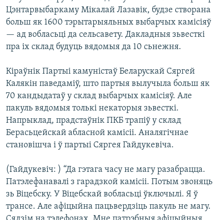
Цэнтарвыбаркаму Мікалай Лазавік, будзе створана
больш як 1600 тэрытарыяльных выбарчых камісіяў
— ад вобласьці да сельсавету. Дакладныя зьвесткі
пра іх склад будуць вядомыя да 10 сьнежня.
Кіраўнік Партыі камуністаў Беларускай Сяргей
Калякін паведаміў, што партыя вылучыла больш як
70 кандыдатаў у склад выбарчых камісіяў. Але
пакуль вядомыя толькі некаторыя зьвесткі.
Напрыклад, прадстаўнік ПКБ трапіў у склад
Берасьцейскай абласной камісіі. Аналягічнае
становішча і ў партыі Сяргея Гайдукевіча.
(Гайдукевіч: ) “Да гэтага часу не магу разабрацца.
Патэлефанавалі з гарадзкой камісіі. Потым звоняць
зь Віцебску. У Віцебскай вобласьці ўключылі. Я ў
трансе. Але афіцыйна пацьвердзіць пакуль не магу.
Сядзім на тэлефонах. Мне патрэбныя афіцыйныя