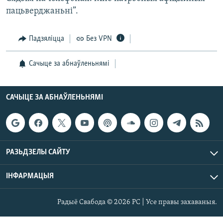
пацьверджаньні”.
Падзяліцца
Без VPN
Сачыце за абнаўленьнямі
САЧЫЦЕ ЗА АБНАЎЛЕНЬНЯМІ
РАЗЬДЗЕЛЫ САЙТУ
ІНФАРМАЦЫЯ
Радыё Свабода © 2026 РС | Усе правы захаваныя.