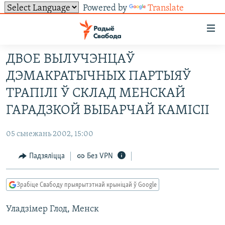
Powered by
Translate
Лінкі
ўнівэрсальнага
доступу
ДВОЕ ВЫЛУЧЭНЦАЎ
НАВІНЫ
Перайсьці
ДЭМАКРАТЫЧНЫХ ПАРТЫЯЎ
да
ТОЛЬКІ НА СВАБОДЗЕ
УСЕ НАВІНЫ
ТРАПІЛІ Ў СКЛАД МЕНСКАЙ
галоўнага
СУВЯЗЬ
ВІДЭА І ФОТА
ТЭСТЫ
зьместу
ГАРАДЗКОЙ ВЫБАРЧАЙ КАМІСІІ
Перайсьці
ПАДПІСАЦЦА
ЛЮДЗІ
БЛОГІ
АБЫСЬЦІ БЛЯКАВАНЬНЕ
да
05 сьнежань 2002, 15:00
ПАЛІТЫКА
ГІСТОРЫЯ НА СВАБОДЗЕ
ПАДЗЯЛІЦЦА ІНФАРМАЦЫЯЙ
RSS
галоўнай
САЧЫЦЕ ЗА АБНАЎЛЕНЬНЯМІ
Падзяліцца
Без VPN
навігацыі
ЭКАНОМІКА
ПАДКАСТЫ
ПАДКАСТЫ
Перайсьці
ВАЙНА
КНІГІ
FACEBOOK
да
Зрабіце Свабоду прыярытэтнай крыніцай ў Google
БЕЛАРУСЫ НА ВАЙНЕ
АЎДЫЁКНІГІ
TWITTER
пошуку
Уладзімер Глод, Менск
ПАЛІТВЯЗЬНІ
PREMIUM
Усе сайты РС/РСЭ