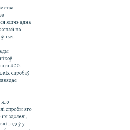
мства –
ва
ася яшчэ адна
грошай на
цоўныя.
гады
нікоў
нага 400-
ькіх спробаў
павядае
 яго
ылі спробы яго
 ня здолелі,
кі гадоў у