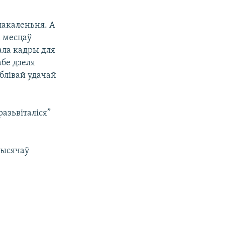
пакаленьня. А
х месцаў
ала кадры для
бе дзеля
блівай удачай
разьвіталіся”
тысячаў