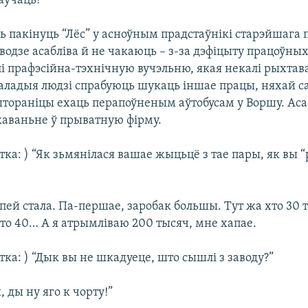
аўчаць!”
 пакінуць “Лёс” у асноўным прадстаўнікі старэйшага 
водзе асабліва й не чакаюць – з-за дэфіцыту працоўны
лі прафэсійна-тэхнічную вучэльню, якая некалі рыхтав
маладыя людзі спрабуюць шукаць іншае працы, няхай са
 штораніцы ехаць перапоўненым аўтобусам у Воршу. Аса
каваньне ў прыватную фірму.
ка: ) “Як зьмянілася вашае жыцьцё з тае пары, як вы “
епей стала. Па-першае, заробак большы. Тут жа хто 30 
то 40… А я атрымліваю 200 тысяч, мне хапае.
ка: ) “Дык вы не шкадуеце, што сышлі з заводу?”
, ды ну яго к чорту!”