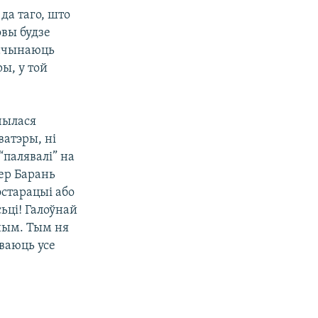
да таго, што
овы будзе
пачынаюць
ры, у той
чылася
ватэры, ні
“палявалі” на
ер Барань
эстарацыі або
ьці! Галоўнай
тным. Тым ня
ваюць усе