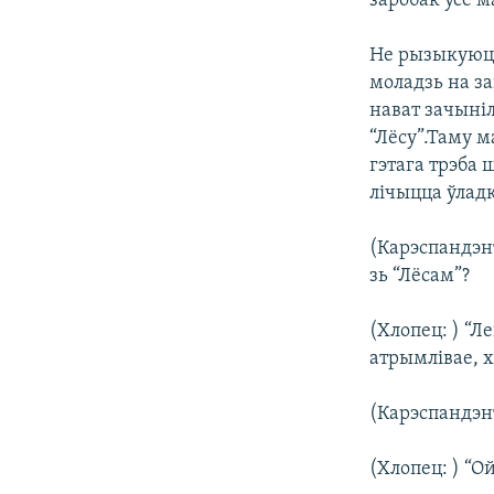
заробак усе м
Не рызыкуюць
моладзь на за
нават зачыні
“Лёсу”.Таму 
гэтага трэба
лічыцца ўлад
(Карэспандэнт
зь “Лёсам”?
(Хлопец: ) “Л
атрымлівае, х
(Карэспандэнт
(Хлопец: ) “Ой