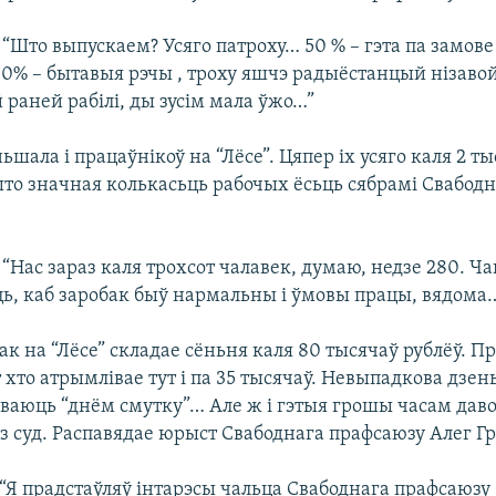
 “Што выпускаем? Усяго патроху… 50 % – гэта па замове
 10% – бытавыя рэчы , троху яшчэ радыёстанцый нізавой
й раней рабілі, ды зусім мала ўжо…”
шала і працаўнікоў на “Лёсе”. Цяпер іх усяго каля 2 ты
што значная колькасьць рабочых ёсьць сябрамі Свабодн
 “Нас зараз каля трохсот чалавек, думаю, недзе 280. Ча
ць, каб заробак быў нармальны і ўмовы працы, вядома
ак на “Лёсе” складае сёньня каля 80 тысячаў рублёў. Пр
 хто атрымлівае тут і па 35 тысячаў. Невыпадкова дзен
ваюць “днём смутку”… Але ж і гэтыя грошы часам даво
 суд. Распавядае юрыст Свабоднага прафсаюзу Алег Гр
) “Я прадстаўляў інтарэсы чальца Свабоднага прафсаюзу