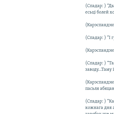
(Спадар: ) “Ды
есьці болей х
(Карэспандэнт
(Спадар: ) “І 
(Карэспандэнт
(Спадар: ) “Т
заводу…Таму і
(Карэспандэн
пасьля абяца
(Спадар: ) “К
кожнага дня а