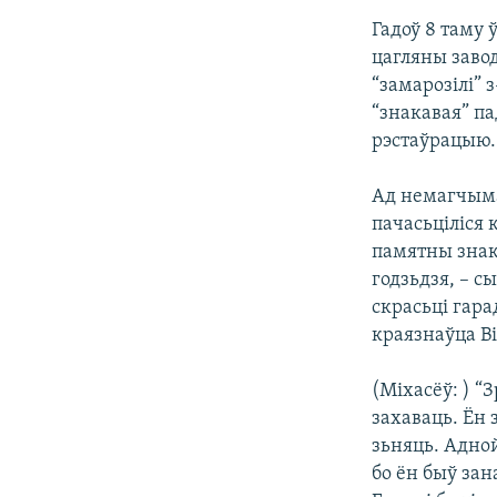
Гадоў 8 таму 
цагляны завод
“замарозілі” 
“знакавая” па
рэстаўрацыю. 
Ад немагчыма
пачасьціліся
памятны знак
годзьдзя, – с
скрасьці гара
краязнаўца Ві
(Міхасёў: ) “
захаваць. Ён 
зьняць. Адной
бо ён быў зан