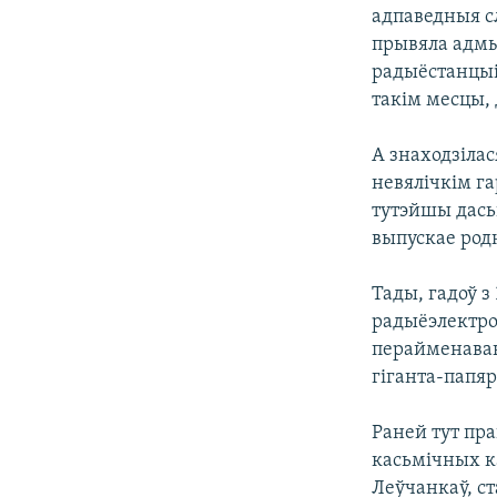
адпаведныя с
КАЛЯНДАР
НА ХВАЛЯХ СВАБОДЫ
прывяла адмыс
радыёстанцыі 
такім месцы, 
А знаходзілас
невялічкім г
тутэйшы дась
выпускае ро
Тады, гадоў 
радыёэлектро
перайменаван
гіганта-папя
Раней тут пра
касьмічных ка
Леўчанкаў, с