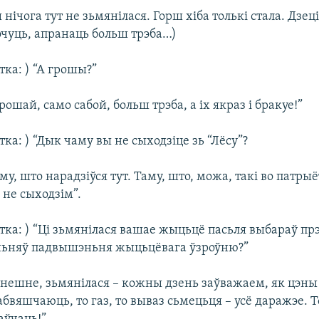
 нічога тут не зьмянілася. Горш хіба толькі стала. Дзеці
очуць, апранаць больш трэба…)
ка: ) “А грошы?”
грошай, само сабой, больш трэба, а іх якраз і бракуе!”
ка: ) “Дык чаму вы не сыходзіце зь “Лёсу”?
аму, што нарадзіўся тут. Таму, што, можа, такі во патры
 не сыходзім”.
тка: ) “Ці зьмянілася вашае жыцьцё пасьля выбараў пр
ньняў падвышэньня жыцьцёвага ўзроўню?”
анешне, зьмянілася – кожны дзень заўважаем, як цэны 
бвяшчаюць, то газ, то вываз сьмецьця – усё даражэе. Т