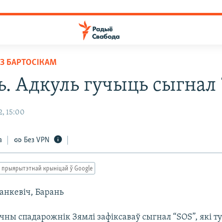
З БАРТОСІКАМ
ь. Адкуль гучыць сыгнал
, 15:00
а
Без VPN
 прыярытэтнай крыніцай ў Google
анкевіч, Барань
ны спадарожнік Зямлі зафіксаваў сыгнал “SОS”, які т