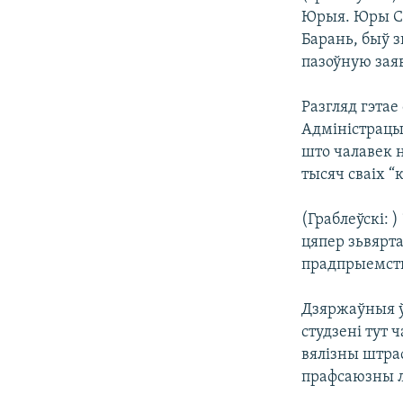
Юрыя. Юры Су
Барань, быў з
пазоўную заяв
Разгляд гэтае
Адміністрацы
што чалавек 
тысяч сваіх “
(Граблеўскі: 
цяпер зьвярта
прадпрыемств
Дзяржаўныя ў
студзені тут 
вялізны штраф
прафсаюзны л