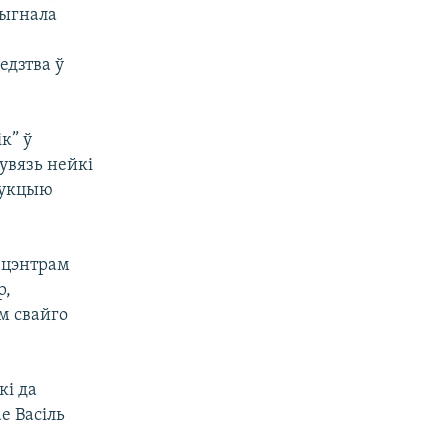
сыгнала
едзтва ў
к” ў
увязь нейкі
дукцыю
 цэнтрам
р,
м свайго
кі да
е Васіль