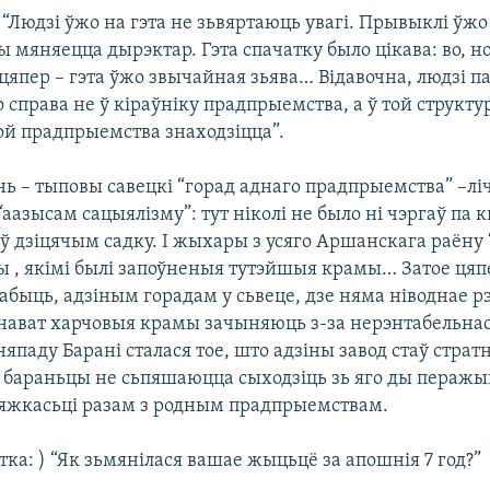
 “Людзі ўжо на гэта не зьвяртаюць увагі. Прывыклі ўжо 
 мяняецца дырэктар. Гэта спачатку было цікава: во, н
цяпер – гэта ўжо звычайная зьява… Відавочна, людзі 
 справа не ў кіраўніку прадпрыемства, а ў той структу
ой прадпрыемства знаходзіцца”.
нь – тыповы савецкі “горад аднаго прадпрыемства” –лі
азысам сацыялізму”: тут ніколі не было ні чэргаў па к
ў дзіцячым садку. І жыхары з усяго Аршанскага раёну 
ы , якімі былі запоўненыя тутэйшыя крамы… Затое цяп
абыць, адзіным горадам у сьвеце, дзе няма ніводнае р
т нават харчовыя крамы зачыняюць з-за нерэнтабельнас
паду Барані сталася тое, што адзіны завод стаў стра
 бараньцы не сьпяшаюцца сыходзіць зь яго ды перажы
жкасьці разам з родным прадпрыемствам.
ка: ) “Як зьмянілася вашае жыцьцё за апошнія 7 год?”