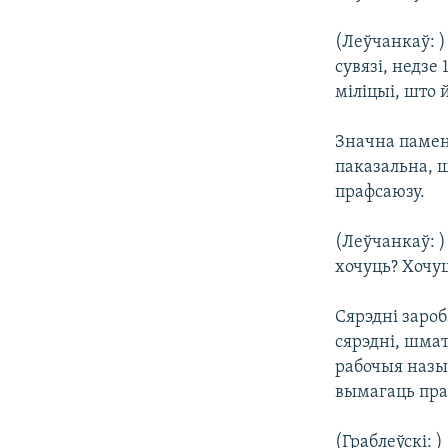
(Леўчанкаў: )
сувязі, недзе
міліцыі, што 
Значна памень
паказальна, 
прафсаюзу.
(Леўчанкаў: )
хочуць? Хочу
Сярэдні зароб
сярэдні, шмат
рабочыя назы
вымагаць праз
(Граблеўскі: 