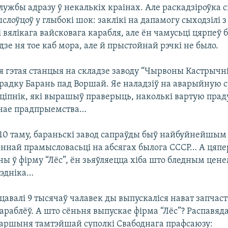
лужбы адразу ў некалькіх краінах. Але раскадзіроўка 
лоўцоў у глыбокі шок: заклікі на дапамогу сыходзілі з
вялікага вайсковага карабля, але ён чамусьці цярпеў б
дзе ня тое каб мора, але й прыстойнай рэчкі не было.
я гэтая станцыя на складзе заводу “Чырвоны Кастрычні
арадку Барань пад Воршай. Яе наладзіў на аварыйную с
ціпнік, які вырашыў праверыць, наколькі вартую пра
днае прадпрыемства…
з 10 таму, бараньскі завод сапраўды быў найбуйнейшым
ннай прамысловасьці на абсягах былога СССР… А цяпе
ы ў фірму “Лёс”, ён зьяўляецца хіба што бледным цене
рэдніка…
цавалі 9 тысячаў чалавек ды выпускаліся нават запчаст
раблёў. А што сёньня выпускае фірма “Лёс”? Распавяда
таршыня тамтэйшай суполкі Свабоднага прафсаюзу: