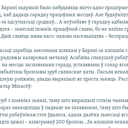
ў Барані задумалі было пабудаваць яшчэ адно прадпрые
, каб дадаць гарадку працоўных месцаў. Але будаўніцт
з-за адсутнасьці сродкаў… А неўзабаве ў гарадку адбыл
дзея – зьнесьлі помнік працоўнай славы, бо не хапіла 
Дый славіць няма каго: палова насельніцтва – беспра
сьці зарабіць законным шляхам у Барані за апошнія 
 крадзяжы каляровых металаў. Асабліва спакушаў рабаў
 на месцы заснаваньня гораду, усталяваны ў гонар яго
ымбалічны бронзавы зруб сялянскае хаты. Пасьля некал
дзкую рэліквію, улады вырашылі яе проста зьняць. Рас
ктар Міхасёў:
Зруб з помніка зьнялі, таму што вырашылі гэткім чынам
зараз знаходзіцца ў падвале на захаваньні, таму што б
чы рабаўнікам гэта ўдалося, аднак далёка зьнесьці яго
адта цяжкі – кіляграмаў 200 бронзы…За апошнія некаль