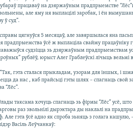
бараў працаваў на дзяржаўным прадпрыемстве “Лёс”
вольнены, але яму ня выплацілі заробак, і ён вымуша
у ў суд”.
 справы цягнуўся 5 месяцаў, але завяршылася яна пасьп
я прадпрыемства ўсё ж выплаціла свайму працаўніку гр
наважыўся судзіцца зь дзяржаўным прадпрыемствам ус
кроўных” рублёў, юрыст Алег Граблеўскі лічыць вельмі
) “Так, гэта сталася прыкладам, узорам для іншых, і шм
ецца да нас , каб прайсьці гэты шлях – спагнаць свой з
а “Лёс”.
лады таксама хочуць спагнаць зь фірмы “Лёс” усё, што
чарговы раз звольнілі дырэктара ды наклалі на прадпр
. Але гэта ўсё адно як спроба зьняць з голага кашулю, 
ідэр Васіль Леўчанкаў: