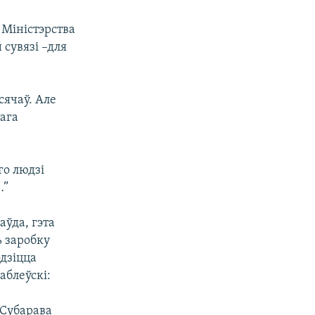
 Міністэрства
 сувязі –для
сячаў. Але
ага
го людзі
…”
аўда, гэта
ь заробку
дзіцца
аблеўскі:
 Субарава