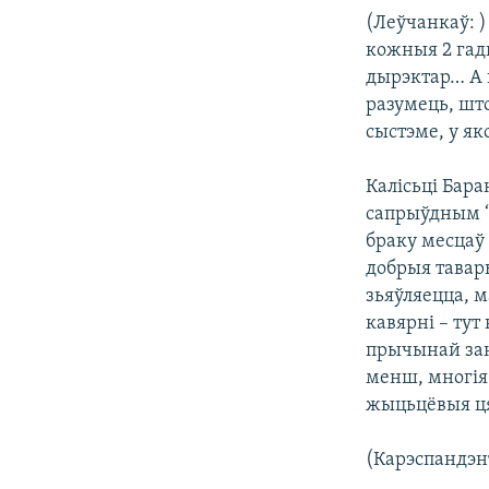
(Леўчанкаў: )
кожныя 2 гады
дырэктар… А 
разумець, што
сыстэме, у як
Калісьці Бара
сапрыўдным “а
браку месцаў 
добрыя тавар
зьяўляецца, м
кавярні – ту
прычынай заня
менш, многія
жыцьцёвыя ця
(Карэспандэнт