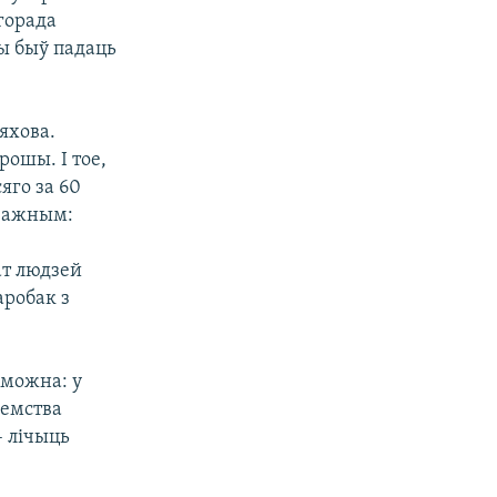
горада
ны быў падаць
яхова.
ошы. І тое,
яго за 60
 важным:
ат людзей
аробак з
 можна: у
ыемства
– лічыць