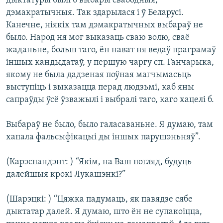
дыктатуры былі б выбары свабодныя,
КУЛЬТУРА
МОВА
дэмакратычныя. Так здарылася і ў Беларусі.
КАЛЯНДАР
НА ХВАЛЯХ СВАБОДЫ
Канечне, ніякіх там дэмакратычных выбараў не
было. Народ ня мог выказаць сваю волю, сваё
жаданьне, больш таго, ён нават ня ведаў праграмаў
іншых кандыдатаў, у першую чаргу сп. Ганчарыка,
якому не была дадзеная поўная магчымасьць
выступіць і выказацца перад людзьмі, каб яны
сапраўды ўсё ўзважылі і выбралі таго, каго хацелі б.
Выбараў не было, было галасаваньне. Я думаю, там
хапала фальсыфікацыі ды іншых парушэньняў”.
(Карэспандэнт: ) “Якім, на Ваш погляд, будуць
далейшыя крокі Лукашэнкі?”
(Шарэцкі: ) “Цяжка падумаць, як павядзе сябе
дыктатар далей. Я думаю, што ён не супакоіцца,