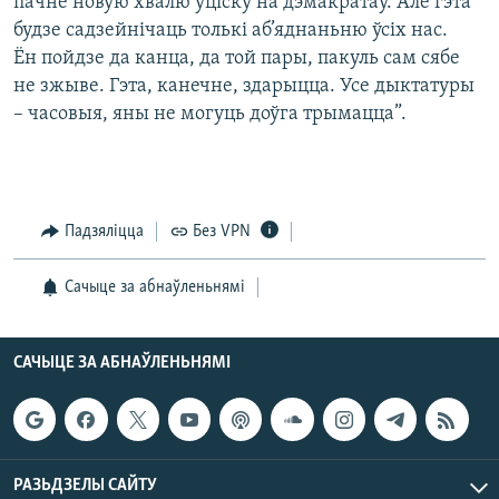
пачне новую хвалю ўціску на дэмакратаў. Але гэта
будзе садзейнічаць толькі аб’яднаньню ўсіх нас.
Ён пойдзе да канца, да той пары, пакуль сам сябе
не зжыве. Гэта, канечне, здарыцца. Усе дыктатуры
– часовыя, яны не могуць доўга трымацца”.
Падзяліцца
Без VPN
Сачыце за абнаўленьнямі
САЧЫЦЕ ЗА АБНАЎЛЕНЬНЯМІ
РАЗЬДЗЕЛЫ САЙТУ