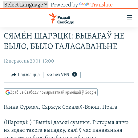
Powered by
Translate
Лінкі
ўнівэрсальнага
доступу
СЯМЁН ШАРЭЦКІ: ВЫБАРАЎ НЕ
НАВІНЫ
Перайсьці
БЫЛО, БЫЛО ГАЛАСАВАНЬНЕ
да
ТОЛЬКІ НА СВАБОДЗЕ
УСЕ НАВІНЫ
галоўнага
12 верасень 2001, 15:00
СУВЯЗЬ
ВІДЭА І ФОТА
ТЭСТЫ
зьместу
Перайсьці
ПАДПІСАЦЦА
ЛЮДЗІ
БЛОГІ
АБЫСЬЦІ БЛЯКАВАНЬНЕ
Падзяліцца
Без VPN
да
ПАЛІТЫКА
ГІСТОРЫЯ НА СВАБОДЗЕ
ПАДЗЯЛІЦЦА ІНФАРМАЦЫЯЙ
RSS
галоўнай
САЧЫЦЕ ЗА АБНАЎЛЕНЬНЯМІ
Зрабіце Свабоду прыярытэтнай крыніцай ў Google
навігацыі
ЭКАНОМІКА
ПАДКАСТЫ
ПАДКАСТЫ
Перайсьці
Ганна Сурмач, Сяржук Сокалаў-Воюш, Прага
ВАЙНА
КНІГІ
FACEBOOK
да
БЕЛАРУСЫ НА ВАЙНЕ
АЎДЫЁКНІГІ
TWITTER
пошуку
(Шарэцкі: ) “Вынікі даволі сумныя. Гісторыя яшчэ
ПАЛІТВЯЗЬНІ
PREMIUM
ня ведае такога выпадку, калі ў час панаваньня
Усе сайты РС/РСЭ