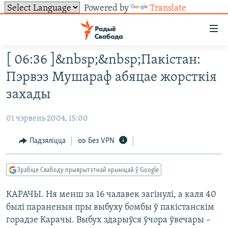
Powered by
Translate
Лінкі
ўнівэрсальнага
доступу
[ 06:36 ]&nbsp;&nbsp;Пакістан:
НАВІНЫ
Перайсьці
Пэрвэз Мушараф абяцае жорсткія
да
ТОЛЬКІ НА СВАБОДЗЕ
УСЕ НАВІНЫ
захады
галоўнага
СУВЯЗЬ
ВІДЭА І ФОТА
ТЭСТЫ
зьместу
01 чэрвень 2004, 15:00
Перайсьці
ПАДПІСАЦЦА
ЛЮДЗІ
БЛОГІ
АБЫСЬЦІ БЛЯКАВАНЬНЕ
да
Падзяліцца
Без VPN
ПАЛІТЫКА
ГІСТОРЫЯ НА СВАБОДЗЕ
ПАДЗЯЛІЦЦА ІНФАРМАЦЫЯЙ
RSS
галоўнай
САЧЫЦЕ ЗА АБНАЎЛЕНЬНЯМІ
навігацыі
ЭКАНОМІКА
ПАДКАСТЫ
ПАДКАСТЫ
Зрабіце Свабоду прыярытэтнай крыніцай ў Google
Перайсьці
ВАЙНА
КНІГІ
FACEBOOK
да
КАРАЧЫ. Ня менш за 16 чалавек загінулі, а каля 40
БЕЛАРУСЫ НА ВАЙНЕ
АЎДЫЁКНІГІ
TWITTER
пошуку
былі параненыя пры выбуху бомбы ў пакістанскім
ПАЛІТВЯЗЬНІ
PREMIUM
Усе сайты РС/РСЭ
горадзе Карачы. Выбух здарыўся ўчора ўвечары –