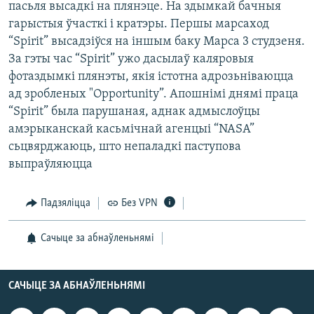
пасьля высадкі на плянэце. На здымкай бачныя
КУЛЬТУРА
МОВА
гарыстыя ўчасткі і кратэры. Першы марсаход
КАЛЯНДАР
НА ХВАЛЯХ СВАБОДЫ
“Spirit” высадзіўся на іншым баку Марса 3 студзеня.
За гэты час “Spirit” ужо дасылаў каляровыя
фотаздымкі плянэты, якія істотна адрозьніваюцца
ад зробленых "Opportunity”. Апошнімі днямі праца
“Spirit” была парушаная, аднак адмыслоўцы
амэрыканскай касьмічнай агенцыі “NASA”
сьцвярджаюць, што непаладкі паступова
выпраўляюцца
Падзяліцца
Без VPN
Сачыце за абнаўленьнямі
САЧЫЦЕ ЗА АБНАЎЛЕНЬНЯМІ