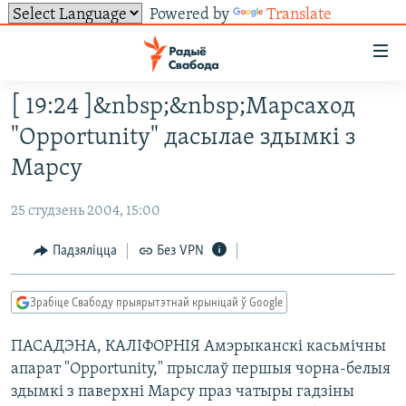
Powered by
Translate
Лінкі
ўнівэрсальнага
доступу
[ 19:24 ]&nbsp;&nbsp;Марсаход
НАВІНЫ
Перайсьці
"Opportunity" дасылае здымкі з
да
ТОЛЬКІ НА СВАБОДЗЕ
УСЕ НАВІНЫ
Марсу
галоўнага
СУВЯЗЬ
ВІДЭА І ФОТА
ТЭСТЫ
зьместу
25 студзень 2004, 15:00
Перайсьці
ПАДПІСАЦЦА
ЛЮДЗІ
БЛОГІ
АБЫСЬЦІ БЛЯКАВАНЬНЕ
да
Падзяліцца
Без VPN
ПАЛІТЫКА
ГІСТОРЫЯ НА СВАБОДЗЕ
ПАДЗЯЛІЦЦА ІНФАРМАЦЫЯЙ
RSS
галоўнай
САЧЫЦЕ ЗА АБНАЎЛЕНЬНЯМІ
навігацыі
ЭКАНОМІКА
ПАДКАСТЫ
ПАДКАСТЫ
Зрабіце Свабоду прыярытэтнай крыніцай ў Google
Перайсьці
ВАЙНА
КНІГІ
FACEBOOK
да
ПАСАДЭНА, КАЛІФОРНІЯ Амэрыканскі касьмічны
БЕЛАРУСЫ НА ВАЙНЕ
АЎДЫЁКНІГІ
TWITTER
пошуку
апарат "Opportunity," прыслаў першыя чорна-белыя
ПАЛІТВЯЗЬНІ
PREMIUM
Усе сайты РС/РСЭ
здымкі з паверхні Марсу праз чатыры гадзіны