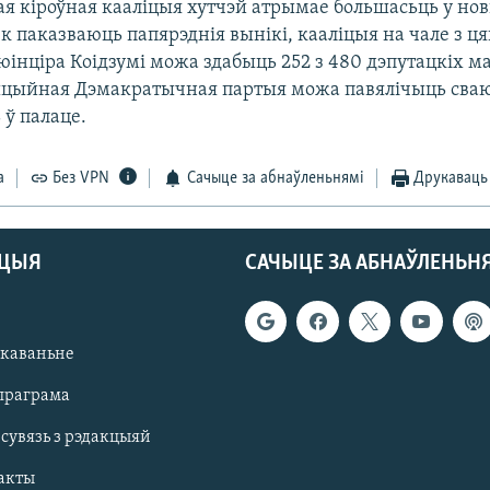
я кіроўная кааліцыя хутчэй атрымае большасьць у но
к паказваюць папярэднія вынікі, кааліцыя на чале з 
інціра Коідзумі можа здабыць 252 з 480 дэпутацкіх м
ыцыйная Дэмакратычная партыя можа павялічыць сва
 ў палаце.
а
Без VPN
Сачыце за абнаўленьнямі
Друкаваць
АЦЫЯ
САЧЫЦЕ ЗА АБНАЎЛЕНЬН
якаваньне
праграма
 сувязь з рэдакцыяй
акты