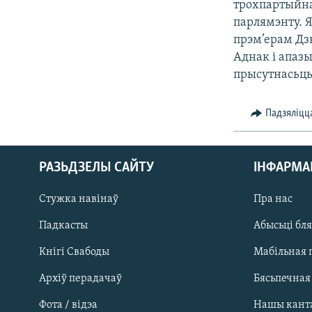
трохпартыйна
КАЛЯНДАР
НА ХВАЛЯХ СВАБОДЫ
парлямэнту. Я
прэм’ерам Дзю
Аднак і апаз
прысутнасьць
Падзяліцц
РАЗЬДЗЕЛЫ САЙТУ
ІНФАРМ
Стужка навінаў
Пра нас
Падкасты
Абысьці бл
Кнігі Свабоды
Мабільная 
Архіў перадачаў
Бясьпечная
Фота / відэа
Нашы кант