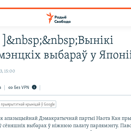
8 ]&nbsp;&nbsp;Вынікі
мэнцкіх выбараў у Японі
3, 15:00
а
Без VPN
 прыярытэтнай крыніцай ў Google
ік апазыцыйнай Дэмакратычнай партыі Наота Кан пры
 ў сёняшніх выбарах ў ніжнюю палату парлямэнту. Паво