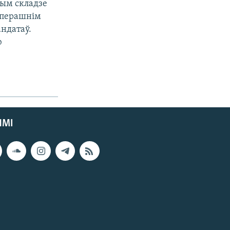
вым складзе
цяперашнім
андатаў.
ю
ЯМІ