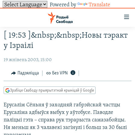
Powered by
Translate
Лінкі
ўнівэрсальнага
доступу
[ 19:53 ]&nbsp;&nbsp;Новы тэракт
НАВІНЫ
Перайсьці
у Ізраілі
да
ТОЛЬКІ НА СВАБОДЗЕ
УСЕ НАВІНЫ
галоўнага
19 жнівень 2003, 15:00
СУВЯЗЬ
ВІДЭА І ФОТА
ТЭСТЫ
зьместу
Перайсьці
ПАДПІСАЦЦА
ЛЮДЗІ
БЛОГІ
АБЫСЬЦІ БЛЯКАВАНЬНЕ
Падзяліцца
Без VPN
да
ПАЛІТЫКА
ГІСТОРЫЯ НА СВАБОДЗЕ
ПАДЗЯЛІЦЦА ІНФАРМАЦЫЯЙ
RSS
галоўнай
САЧЫЦЕ ЗА АБНАЎЛЕНЬНЯМІ
Зрабіце Свабоду прыярытэтнай крыніцай ў Google
навігацыі
ЭКАНОМІКА
ПАДКАСТЫ
ПАДКАСТЫ
Перайсьці
Ерусалім Сёньня ў заходняй габрэйскай частцы
ВАЙНА
КНІГІ
FACEBOOK
да
Ерусаліма адбыўся выбух у аўтобусе. Паводле
БЕЛАРУСЫ НА ВАЙНЕ
АЎДЫЁКНІГІ
TWITTER
пошуку
паліцыі гэта – справа рук тэрарыста самазабойцы.
ПАЛІТВЯЗЬНІ
PREMIUM
Ня меньш як 3 чалавекі загінулі і больш за 30 былі
Усе сайты РС/РСЭ