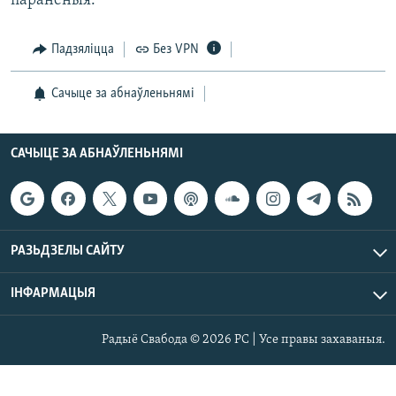
параненыя.
КУЛЬТУРА
МОВА
КАЛЯНДАР
НА ХВАЛЯХ СВАБОДЫ
Падзяліцца
Без VPN
Сачыце за абнаўленьнямі
САЧЫЦЕ ЗА АБНАЎЛЕНЬНЯМІ
РАЗЬДЗЕЛЫ САЙТУ
ІНФАРМАЦЫЯ
Радыё Свабода © 2026 РС | Усе правы захаваныя.