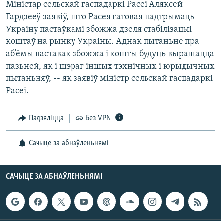
Міністар сельскай гаспадаркі Расеі Аляксей
КУЛЬТУРА
МОВА
Гардзееў заявіў, што Расея гатовая падтрымаць
КАЛЯНДАР
НА ХВАЛЯХ СВАБОДЫ
Украіну пастаўкамі збожжа дзеля стабілізацыі
коштаў на рынку Украіны. Аднак пытаньне пра
аб’ёмы паставак збожжа і кошты будуць вырашацца
пазьней, як і шэраг іншых тэхнічных і юрыдычных
пытаньняў, -- як заявіў міністр сельскай гаспадаркі
Расеі.
Падзяліцца
Без VPN
Сачыце за абнаўленьнямі
САЧЫЦЕ ЗА АБНАЎЛЕНЬНЯМІ