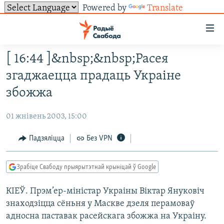
Powered by
Translate
Лінкі
ўнівэрсальнага
доступу
[ 16:44 ]&nbsp;&nbsp;Расея
НАВІНЫ
Перайсьці
згаджаецца прадаць Украіне
да
ТОЛЬКІ НА СВАБОДЗЕ
УСЕ НАВІНЫ
збожжа
галоўнага
СУВЯЗЬ
ВІДЭА І ФОТА
ТЭСТЫ
зьместу
01 жнівень 2003, 15:00
Перайсьці
ПАДПІСАЦЦА
ЛЮДЗІ
БЛОГІ
АБЫСЬЦІ БЛЯКАВАНЬНЕ
да
Падзяліцца
Без VPN
ПАЛІТЫКА
ГІСТОРЫЯ НА СВАБОДЗЕ
ПАДЗЯЛІЦЦА ІНФАРМАЦЫЯЙ
RSS
галоўнай
САЧЫЦЕ ЗА АБНАЎЛЕНЬНЯМІ
навігацыі
ЭКАНОМІКА
ПАДКАСТЫ
ПАДКАСТЫ
Зрабіце Свабоду прыярытэтнай крыніцай ў Google
Перайсьці
ВАЙНА
КНІГІ
FACEBOOK
да
КІЕЎ. Прэм’ер-міністар Украіны Віктар Януковіч
БЕЛАРУСЫ НА ВАЙНЕ
АЎДЫЁКНІГІ
TWITTER
пошуку
знаходзіцца сёньня у Маскве дзеля перамоваў
ПАЛІТВЯЗЬНІ
PREMIUM
Усе сайты РС/РСЭ
адносна паставак расейскага збожжа на Украіну.