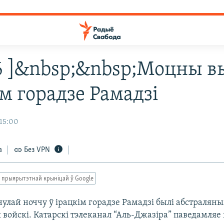
26 ]&nbsp;&nbsp;Моцны в
м горадзе Рамадзі
 15:00
а
Без VPN
 прыярытэтнай крыніцай ў Google
улай ноччу ў ірацкім горадзе Рамадзі былі абстраляны
 войскі. Катарскі тэлеканал “Аль-Джазіра” паведамляе