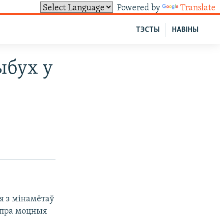
Powered by
Translate
ТЭСТЫ
НАВІНЫ
ыбух у
я з мінамётаў
 пра моцныя