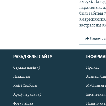
выбухі. Павод
КАЛЯНДАР
НА ХВАЛЯХ СВАБОДЫ
параненыя, ад
былі забітыя 
амэрыканская 
застрэлены а
Падзяліцц
РАЗЬДЗЕЛЫ САЙТУ
ІНФАРМ
Стужка навінаў
Пра нас
Падкасты
Абысьці бл
Кнігі Свабоды
Мабільная 
Архіў перадачаў
Бясьпечная
Фота / відэа
Нашы кант