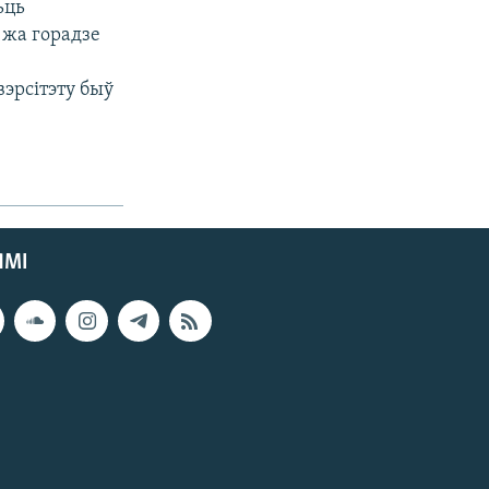
ьць
 жа горадзе
вэрсітэту быў
ЯМІ