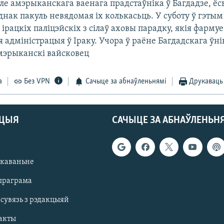
ле амэрыканскага ваенага прадстаўніка ў Багдадзе, ёс
нак пакуль невядомая іх колькасьць. У суботу ў гэтым
7 ірацкіх паліцэйскіх з сілаў аховы парадку, якія фармуе
адміністрацыя ў Іраку. Учора ў раёне Багдадскага ўні
мэрыканскі вайсковец
а
Без VPN
Сачыце за абнаўленьнямі
Друкаваць
АЦЫЯ
САЧЫЦЕ ЗА АБНАЎЛЕНЬН
якаваньне
праграма
 сувязь з рэдакцыяй
акты