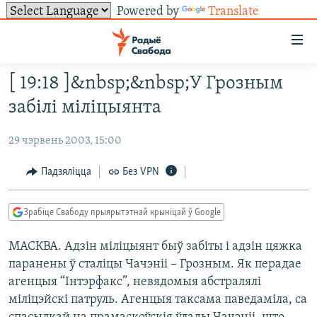
Powered by
Translate
Лінкі
ўнівэрсальнага
доступу
[ 19:18 ]&nbsp;&nbsp;У Грозным
НАВІНЫ
Перайсьці
забілі міліцыянта
да
ТОЛЬКІ НА СВАБОДЗЕ
УСЕ НАВІНЫ
галоўнага
29 чэрвень 2003, 15:00
СУВЯЗЬ
ВІДЭА І ФОТА
ТЭСТЫ
зьместу
Перайсьці
ПАДПІСАЦЦА
ЛЮДЗІ
БЛОГІ
АБЫСЬЦІ БЛЯКАВАНЬНЕ
Падзяліцца
Без VPN
да
ПАЛІТЫКА
ГІСТОРЫЯ НА СВАБОДЗЕ
ПАДЗЯЛІЦЦА ІНФАРМАЦЫЯЙ
RSS
галоўнай
САЧЫЦЕ ЗА АБНАЎЛЕНЬНЯМІ
Зрабіце Свабоду прыярытэтнай крыніцай ў Google
навігацыі
ЭКАНОМІКА
ПАДКАСТЫ
ПАДКАСТЫ
Перайсьці
МАСКВА. Адзін міліцыянт быў забіты і адзін цяжка
ВАЙНА
КНІГІ
FACEBOOK
да
паранены ў сталіцы Чачэніі – Грозным. Як перадае
БЕЛАРУСЫ НА ВАЙНЕ
АЎДЫЁКНІГІ
TWITTER
пошуку
агенцыя “Інтэрфакс”, невядомыя абстралялі
ПАЛІТВЯЗЬНІ
PREMIUM
міліцэйскі патруль. Агенцыя таксама паведаміла, са
Усе сайты РС/РСЭ