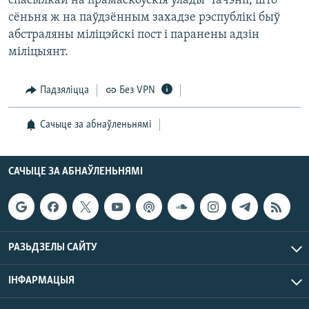
спасылкай на прамаскоўскія ўлады Чачэніі, што
КУЛЬТУРА
МОВА
сёньня ж на паўдзённым захадзе рэспублікі быў
КАЛЯНДАР
НА ХВАЛЯХ СВАБОДЫ
абстраляны міліцэйскі пост і паранены адзін
міліцыянт.
Падзяліцца
Без VPN
Сачыце за абнаўленьнямі
САЧЫЦЕ ЗА АБНАЎЛЕНЬНЯМІ
РАЗЬДЗЕЛЫ САЙТУ
ІНФАРМАЦЫЯ