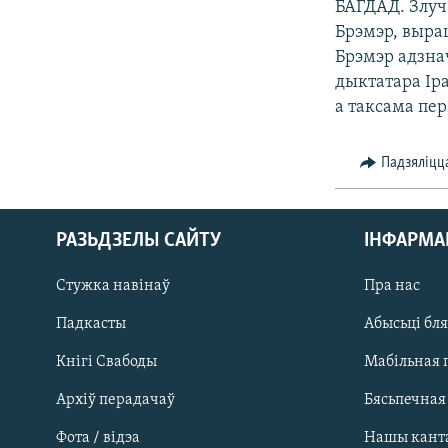
БАГДАД. Злуч
КАЛЯНДАР
НА ХВАЛЯХ СВАБОДЫ
Брэмэр, выра
Брэмэр адзна
дыктатара Ір
а таксама пе
Падзяліцц
РАЗЬДЗЕЛЫ САЙТУ
ІНФАРМ
Стужка навінаў
Пра нас
Падкасты
Абысьці бл
Кнігі Свабоды
Мабільная 
Архіў перадачаў
Бясьпечная
Фота / відэа
Нашы кант