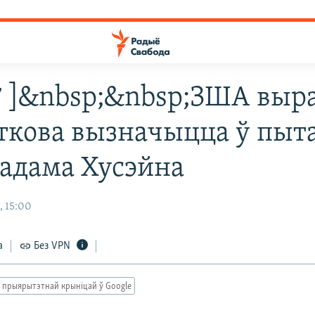
37 ]&nbsp;&nbsp;ЗША вы
ткова вызначыцца ў пыт
Садама Хусэйна
, 15:00
а
Без VPN
 прыярытэтнай крыніцай ў Google