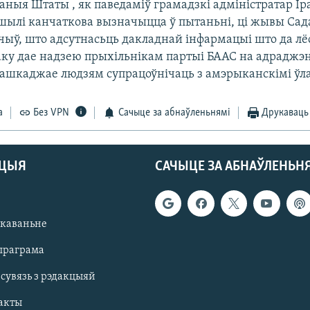
аныя Штаты , як паведаміў грамадзкі адміністратар Ір
шылі канчаткова вызначыцца ў пытаньні, ці жывы Сад
чыў, што адсутнасьць дакладнай інфармацыі што да лё
аку дае надзею прыхільнікам партыі БААС на адраджэ
рашкаджае людзям супрацоўнічаць з амэрыканскімі ўл
а
Без VPN
Сачыце за абнаўленьнямі
Друкаваць
АЦЫЯ
САЧЫЦЕ ЗА АБНАЎЛЕНЬН
якаваньне
праграма
 сувязь з рэдакцыяй
акты