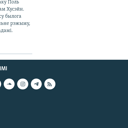
аку Поль
ам Хусэйн.
су былога
ньне рэжыму,
адамі.
ЯМІ