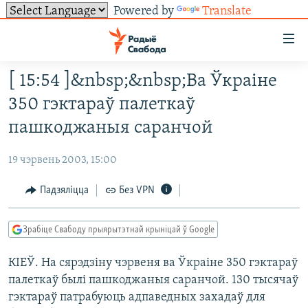
Powered by
Translate
Лінкі
ўнівэрсальнага
доступу
[ 15:54 ]&nbsp;&nbsp;Ва Ўкраіне
НАВІНЫ
Перайсьці
350 гэктараў палеткаў
да
ТОЛЬКІ НА СВАБОДЗЕ
УСЕ НАВІНЫ
пашкоджаныя саранчой
галоўнага
СУВЯЗЬ
ВІДЭА І ФОТА
ТЭСТЫ
зьместу
19 чэрвень 2003, 15:00
Перайсьці
ПАДПІСАЦЦА
ЛЮДЗІ
БЛОГІ
АБЫСЬЦІ БЛЯКАВАНЬНЕ
да
Падзяліцца
Без VPN
ПАЛІТЫКА
ГІСТОРЫЯ НА СВАБОДЗЕ
ПАДЗЯЛІЦЦА ІНФАРМАЦЫЯЙ
RSS
галоўнай
САЧЫЦЕ ЗА АБНАЎЛЕНЬНЯМІ
навігацыі
ЭКАНОМІКА
ПАДКАСТЫ
ПАДКАСТЫ
Зрабіце Свабоду прыярытэтнай крыніцай ў Google
Перайсьці
ВАЙНА
КНІГІ
FACEBOOK
да
КІЕЎ. На сярэдзіну чэрвеня ва Ўкраіне 350 гэктараў
БЕЛАРУСЫ НА ВАЙНЕ
АЎДЫЁКНІГІ
TWITTER
пошуку
палеткаў былі пашкоджаныя саранчой. 130 тысячаў
ПАЛІТВЯЗЬНІ
PREMIUM
Усе сайты РС/РСЭ
гэктараў патрабуюць адпаведных захадаў для