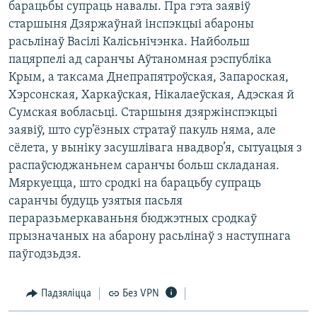
барацьбы супраць навалы. Пра гэта заявіў
КУЛЬТУРА
МОВА
старшыня Дзяржаўнай інспэкцыі абароны
КАЛЯНДАР
НА ХВАЛЯХ СВАБОДЫ
расьлінаў Васілі Калісьнічэнка. Найбольш
пацярпелі ад саранчы Аўтаномная рэспубліка
Крым, а таксама Днепрапятроўская, Запароская,
Хэрсонская, Харкаўская, Нікалаеўская, Адэская й
Сумская вобласьці. Старшыня дзяржінспэкцыі
заявіў, што сур’ёзных стратаў пакуль няма, але
сёлета, у выніку засушлівага нвадвор’я, сытуацыя з
распаўсюджаньнем саранчы больш складаная.
Мяркуецца, што сродкі на барацьбу супраць
саранчы будуць узятыя пасьля
пераразьмеркаваньня бюджэтных сродкаў
прызначаных на абарону расьлінаў з наступнага
паўгодзьдзя.
Падзяліцца
Без VPN