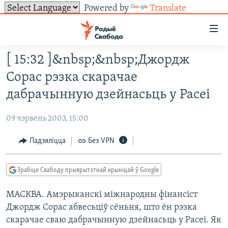
Powered by
Translate
Лінкі
ўнівэрсальнага
доступу
[ 15:32 ]&nbsp;&nbsp;Джордж
НАВІНЫ
Перайсьці
Сорас рэзка скарачае
да
ТОЛЬКІ НА СВАБОДЗЕ
УСЕ НАВІНЫ
дабрачынную дзейнасьць у Расеі
галоўнага
СУВЯЗЬ
ВІДЭА І ФОТА
ТЭСТЫ
зьместу
09 чэрвень 2003, 15:00
Перайсьці
ПАДПІСАЦЦА
ЛЮДЗІ
БЛОГІ
АБЫСЬЦІ БЛЯКАВАНЬНЕ
да
Падзяліцца
Без VPN
ПАЛІТЫКА
ГІСТОРЫЯ НА СВАБОДЗЕ
ПАДЗЯЛІЦЦА ІНФАРМАЦЫЯЙ
RSS
галоўнай
САЧЫЦЕ ЗА АБНАЎЛЕНЬНЯМІ
навігацыі
ЭКАНОМІКА
ПАДКАСТЫ
ПАДКАСТЫ
Зрабіце Свабоду прыярытэтнай крыніцай ў Google
Перайсьці
ВАЙНА
КНІГІ
FACEBOOK
да
МАСКВА. Амэрыканскі міжнародны фінансіст
БЕЛАРУСЫ НА ВАЙНЕ
АЎДЫЁКНІГІ
TWITTER
пошуку
Джордж Сорас абвесьціў сёньня, што ён рэзка
ПАЛІТВЯЗЬНІ
PREMIUM
Усе сайты РС/РСЭ
скарачае сваю дабрачынную дзейнасьць у Расеі. Як