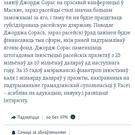
заявіў Джордж Сорас на прэсавай канферэнцыі ў
КУЛЬТУРА
МОВА
Маскве, зараз расейцы сталі значна большы
КАЛЯНДАР
НА ХВАЛЯХ СВАБОДЫ
заможнымі за яго, і таму ён ня будзе працягваць
субсідзіраваць расейскую дзяржаву. Паводле
Джорджа Сораса, зараз расейскі ўрад павінен будзе
фінансаваць тыя сфэры, якія раней падтрымліваў
ягоны фонд. Джордж Сорас паменшыць
штогадовыя інвэстыцыі расейскіх праэктаў з 25
мільёнаў да 10 мільёнаў даляраў ад наступнага
году. За 15 гадоў амэрыканскі філантроп інвэставаў
каля 1 мільярду даляраў у праэкты, накіраваныя на
падтрыманьне грамадзянскай супольнасьці ў Расеі
– асабліва на адукацыю, навуку і развіцьцё
Інтэрнэту.
Падзяліцца
Без VPN
Сачыце за абнаўленьнямі