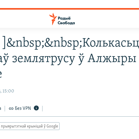
5 ]&nbsp;&nbsp;Колькась
аў землятрусу ў Алжыры
е
, 15:00
а
Без VPN
 прыярытэтнай крыніцай ў Google