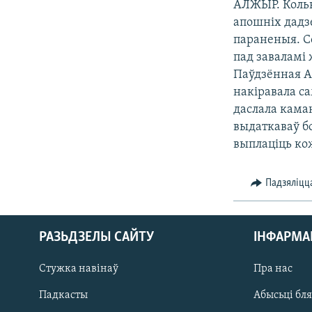
АЛЖЫР. Кольк
КАЛЯНДАР
НА ХВАЛЯХ СВАБОДЫ
апошніх дадзе
параненыя. С
пад заваламі
Паўдзённая А
накіравала са
даслала кама
выдаткаваў б
выплаціць ко
Падзяліцц
РАЗЬДЗЕЛЫ САЙТУ
ІНФАРМ
Стужка навінаў
Пра нас
Падкасты
Абысьці бл