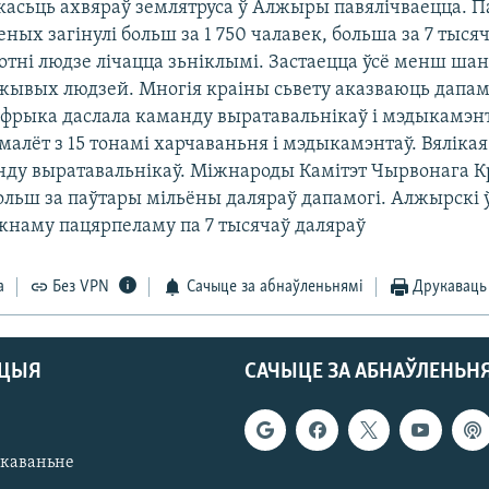
асьць ахвяраў землятруса ў Алжыры павялічваецца. П
ных загінулі больш за 1 750 чалавек, больша за 7 тыся
отні людзе лічацца зьніклымі. Застаецца ўсё менш шан
 жывых людзей. Многія краіны сьвету аказваюць дапа
фрыка даслала каманду выратавальнікаў і мэдыкамэнт
малёт з 15 тонамі харчаваньня і мэдыкамэнтаў. Вяліка
нду выратавальнікаў. Міжнароды Камітэт Чырвонага 
ольш за паўтары мільёны даляраў дапамогі. Алжырскі 
жнаму пацярпеламу па 7 тысячаў даляраў
а
Без VPN
Сачыце за абнаўленьнямі
Друкаваць
АЦЫЯ
САЧЫЦЕ ЗА АБНАЎЛЕНЬН
якаваньне