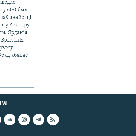
аводле
чаў 600 былі
цаў знайсьці
могу Алжыру.
ы. Ярданія
я Брытанія
Крыжу
ўрад абяцае
ЯМІ