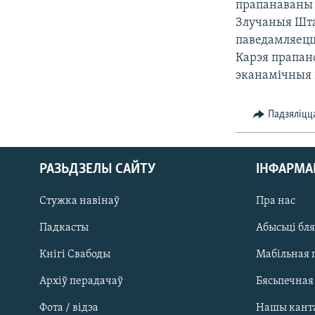
прапанаваны 
КАЛЯНДАР
НА ХВАЛЯХ СВАБОДЫ
Злучаныя Шта
паведамляецц
Карэя прапан
эканамічныя 
Падзяліцц
РАЗЬДЗЕЛЫ САЙТУ
ІНФАРМ
Стужка навінаў
Пра нас
Падкасты
Абысьці бл
Кнігі Свабоды
Мабільная 
Архіў перадачаў
Бясьпечная
Фота / відэа
Нашы кант