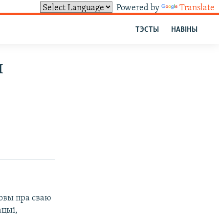
Powered by
Translate
ТЭСТЫ
НАВІНЫ
я
овы пра сваю
ацыі,