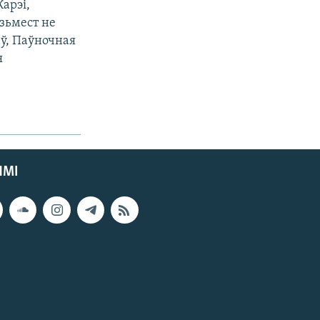
арэі,
зьмест не
ў, Паўночная
я
ЯМІ