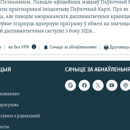
Пхэньнянам. Паводле афіцыйных мэдыяў Паўночнай К
ты праігнаравалі ініцыятыву Паўночнай Карэі. Пра яе 
а, але паводле амэрыканскіх дыпляматычных крыніца
оўвае згарнуць ядзерную праграму ў абмен на значны
й дыпляматычныя саступкі з боку ЗША..
а
Без VPN
Сачыце за абнаўленьнямі
Друкаваць
АЦЫЯ
САЧЫЦЕ ЗА АБНАЎЛЕНЬН
якаваньне
праграма
 сувязь з рэдакцыяй
акты