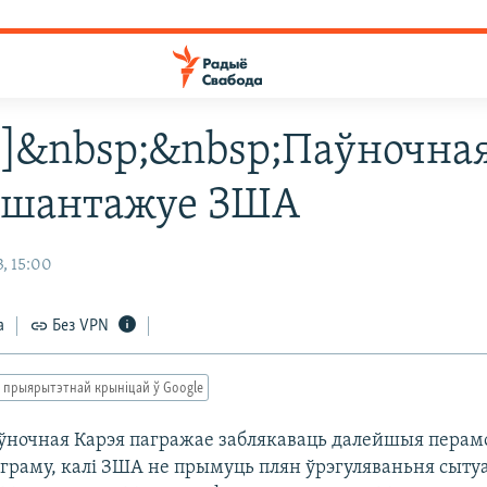
51 ]&nbsp;&nbsp;Паўночна
 шантажуе ЗША
, 15:00
а
Без VPN
 прыярытэтнай крыніцай ў Google
очная Карэя пагражае заблякаваць далейшыя перам
граму, калі ЗША не прымуць плян ўрэгуляваньня сыту