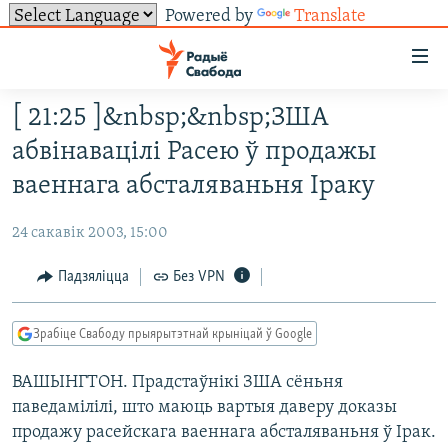
Powered by
Translate
Лінкі
ўнівэрсальнага
доступу
[ 21:25 ]&nbsp;&nbsp;ЗША
НАВІНЫ
Перайсьці
абвінавацілі Расею ў продажы
да
ТОЛЬКІ НА СВАБОДЗЕ
УСЕ НАВІНЫ
ваеннага абсталяваньня Іраку
галоўнага
СУВЯЗЬ
ВІДЭА І ФОТА
ТЭСТЫ
зьместу
24 сакавік 2003, 15:00
Перайсьці
ПАДПІСАЦЦА
ЛЮДЗІ
БЛОГІ
АБЫСЬЦІ БЛЯКАВАНЬНЕ
да
Падзяліцца
Без VPN
ПАЛІТЫКА
ГІСТОРЫЯ НА СВАБОДЗЕ
ПАДЗЯЛІЦЦА ІНФАРМАЦЫЯЙ
RSS
галоўнай
САЧЫЦЕ ЗА АБНАЎЛЕНЬНЯМІ
навігацыі
ЭКАНОМІКА
ПАДКАСТЫ
ПАДКАСТЫ
Зрабіце Свабоду прыярытэтнай крыніцай ў Google
Перайсьці
ВАЙНА
КНІГІ
FACEBOOK
да
ВАШЫНГТОН. Прадстаўнiкi ЗША сёньня
БЕЛАРУСЫ НА ВАЙНЕ
АЎДЫЁКНІГІ
TWITTER
пошуку
паведамiлiлi, што маюць вартыя даверу доказы
ПАЛІТВЯЗЬНІ
PREMIUM
Усе сайты РС/РСЭ
продажу расейскага ваеннага абсталяваньня ў Ірак.