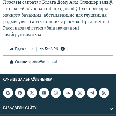
Прэсавы сакратар Белага Дому Ары Фляйшэр заявiў,
КУЛЬТУРА
МОВА
што расейскiя кампанii прадавалi ў Ірак прыборы
КАЛЯНДАР
НА ХВАЛЯХ СВАБОДЫ
начнога бачаньня, абсталяваньне для глушэньня
радыёсувязi i антытанкавыя ракеты. Прадстаўнiкi
Расеi назвалi гэтыя абвiнавачваньнi
неабгрунтаванымi
Падзяліцца
Без VPN
Сачыце за абнаўленьнямі
САЧЫЦЕ ЗА АБНАЎЛЕНЬНЯМІ
РАЗЬДЗЕЛЫ САЙТУ