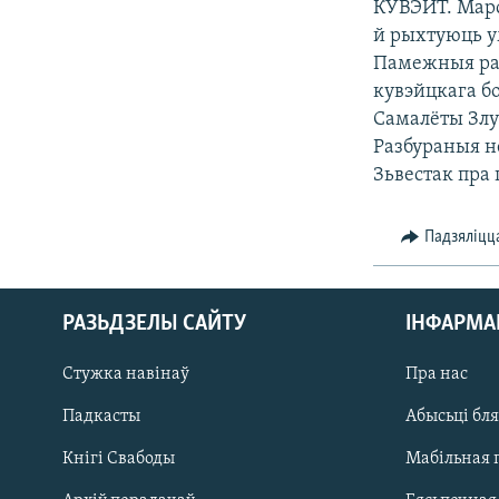
КУВЭЙТ. Марс
КАЛЯНДАР
НА ХВАЛЯХ СВАБОДЫ
й рыхтуюць у
Памежныя раё
кувэйцкага б
Самалёты Злу
Разбураныя н
Зьвестак пра
Падзяліцц
РАЗЬДЗЕЛЫ САЙТУ
ІНФАРМ
Стужка навінаў
Пра нас
Падкасты
Абысьці бл
Кнігі Свабоды
Мабільная 