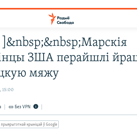
46 ]&nbsp;&nbsp;Марскія
інцы ЗША перайшлі йра
цкую мяжу
, 15:00
а
Без VPN
 прыярытэтнай крыніцай ў Google