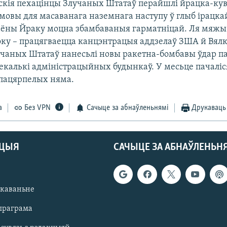
кія пехацінцы Злучаных Штатаў перайшлі йрацка-ку
мовы для масаванага наземнага наступу ў глыб ірацка
ны Йраку моцна збамбаваныя гарматніцай. Ля мяжы 
оку – працягваецца канцэнтрацыя аддзелаў ЗША й Вялк
чаных Штатаў нанесьлі новы ракетна-бомбавы ўдар па
екалькі адміністрацыйных будынкаў. У месьце пачалі
 пацярпелых няма.
а
Без VPN
Сачыце за абнаўленьнямі
Друкаваць
АЦЫЯ
САЧЫЦЕ ЗА АБНАЎЛЕНЬН
якаваньне
праграма