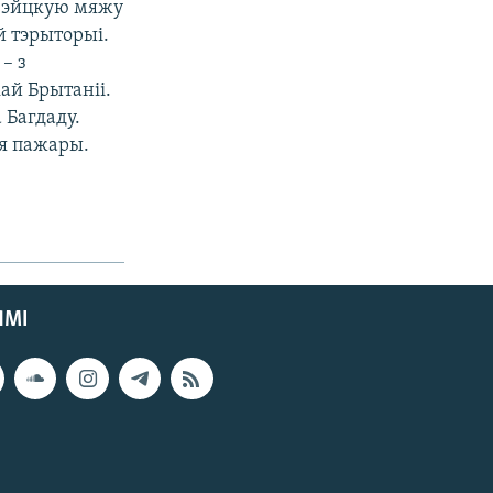
вэйцкую мяжу
й тэрыторыі.
– з
ай Брытаніі.
 Багдаду.
ся пажары.
ЯМІ